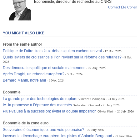
Economiste, directeur de recherche au CNRS
Contact Élie Cohen
YOU MIGHT ALSO LIKE
From the same author
Politique de l’offre: trois faux-débats qui en cachent un vrai
12 Dec. 2025
Quels leviers de croissance si l’on revient sur la réforme des retraites?
8 Oct.
2025
Des démocraties politique et sociale malmenées
29 Aug. 2025
Après Draghi, un rebond européen?
5 Dec. 2024
Bernard Manin, notre ami
9 Nov. 2024
Économie
La grande peur des technologies de rupture
24 July 2026
Vincent Champain
IA: la promesse à l’épreuve des marchés
21 July 2026
Sébastien Guinard
Plus-values à la succession: éviter la double imposition
20 July 2026
Olivier Klein
Économie de la zone euro
Souveraineté économique: une voie polonaise?
29 July 2026
Inverser le décrochage européen: les pistes d’Antonin Bergeaud
27 June 2026