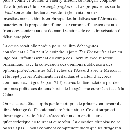
plus a confié ce dossier à Thierry Breton, ce Français coupable
d’avoir préservé le «
strategic yoghurt
». Les propos tenus sur le
cloud
souverain, les tentatives de réglementation des
investissements chinois en Europe, les initiatives sur l’Airbus des
batteries ou la proposition d’une taxe carbone d’ajustement aux
frontières seraient autant de manifestations de cette francisation du
débat européen.
La cause serait-elle perdue pour les libre-échangistes
conséquents ? On peut le craindre, ajoute
The Economist,
si on en
juge par l’affaiblissement du camp des libéraux avec le retrait
britannique, avec la conversion des opinions publiques à des
options protectionnistes (cf. l’échec de l’Accord avec le Mercosur
et le rejet par les Parlements néerlandais et wallon d’accords
commerciaux négociés par l’UE) et avec la dénonciation par des
hommes politiques de tous bords de l’angélisme européen face à la
Chine.
On ne saurait être surpris par le parti pris de principe en faveur du
libre échange de l’hebdomadaire britannique. Ce qui surprend
davantage c’est le fait de n’accorder aucun crédit autre
qu’anecdotique au tournant européen. La question chinoise ne se
poserait pas… mais comment comprendre alors que les dirigeants