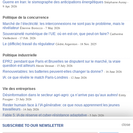
Guerre en Iran: le sismographe des anticipations énergétiques
Stéphane Auray
9 Apr. 2026
Politique de la concurrence
Marché de l’électricité: les interconnexions ne sont pas le problème, mais le
révélateur
7 May 2026
Étienne Borocco
Souveraineté numérique de l’UE: où en est-on, que peut-on faire?
Catherine
17 Feb. 2026
Vieilledent
Le (difficile) travail du régulateur
18 Nov. 2025
Cédric Argenton
Politique industrielle
EPR2: pendant que Paris et Bruxelles se disputent sur le marché, la vraie
question est ailleurs
15 July 2026
Alexis Vessat
Renouvelables: les batteries peuvent-elles changer la donne?
16 June 2026
IA: ce que révèle le match Paris-Londres
12 June 2026
Vie des entreprises
Désinformation dans le secteur agri-agro: ça n’arrive pas qu’aux autres!
Eddy
23 July 2026
Fougier
Rester humain face à l’IA générative: ce que nous apprennent les jeunes
travailleurs
14 July 2026
Fable 5: IA de réserve et cyber-résistance adaptative
5 July 2026
JOIN US
CLOSE
close
SUBSCRIBE TO OUR NEWSLETTER