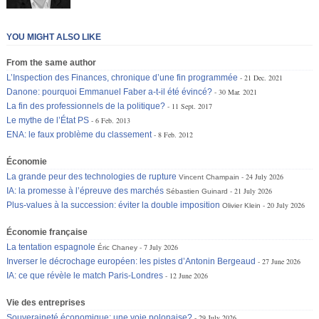
YOU MIGHT ALSO LIKE
From the same author
L’Inspection des Finances, chronique d’une fin programmée
21 Dec. 2021
Danone: pourquoi Emmanuel Faber a-t-il été évincé?
30 Mar. 2021
La fin des professionnels de la politique?
11 Sept. 2017
Le mythe de l’État PS
6 Feb. 2013
ENA: le faux problème du classement
8 Feb. 2012
Économie
La grande peur des technologies de rupture
24 July 2026
Vincent Champain
IA: la promesse à l’épreuve des marchés
21 July 2026
Sébastien Guinard
Plus-values à la succession: éviter la double imposition
20 July 2026
Olivier Klein
Économie française
La tentation espagnole
7 July 2026
Éric Chaney
Inverser le décrochage européen: les pistes d’Antonin Bergeaud
27 June 2026
IA: ce que révèle le match Paris-Londres
12 June 2026
Vie des entreprises
Souveraineté économique: une voie polonaise?
29 July 2026