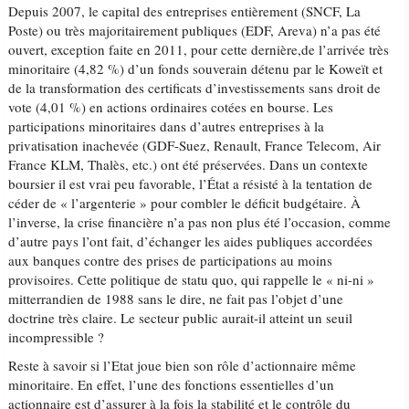
Depuis 2007, le capital des entreprises entièrement (SNCF, La
Poste) ou très majoritairement publiques (EDF, Areva) n’a pas été
ouvert, exception faite en 2011, pour cette dernière,de l’arrivée très
minoritaire (4,82 %) d’un fonds souverain détenu par le Koweït et
de la transformation des certificats d’investissements sans droit de
vote (4,01 %) en actions ordinaires cotées en bourse. Les
participations minoritaires dans d’autres entreprises à la
privatisation inachevée (GDF-Suez, Renault, France Telecom, Air
France KLM, Thalès, etc.) ont été préservées. Dans un contexte
boursier il est vrai peu favorable, l’État a résisté à la tentation de
céder de « l’argenterie » pour combler le déficit budgétaire. À
l’inverse, la crise financière n’a pas non plus été l’occasion, comme
d’autre pays l’ont fait, d’échanger les aides publiques accordées
aux banques contre des prises de participations au moins
provisoires. Cette politique de statu quo, qui rappelle le « ni-ni »
mitterrandien de 1988 sans le dire, ne fait pas l’objet d’une
doctrine très claire. Le secteur public aurait-il atteint un seuil
incompressible ?
Reste à savoir si l’Etat joue bien son rôle d’actionnaire même
minoritaire. En effet, l’une des fonctions essentielles d’un
actionnaire est d’assurer à la fois la stabilité et le contrôle du