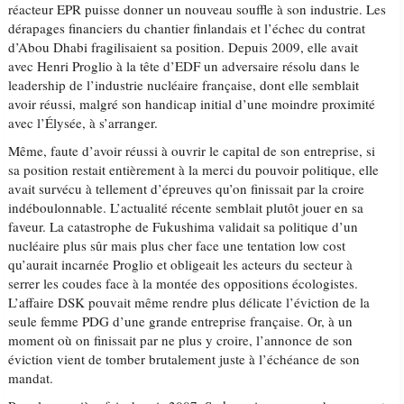
réacteur EPR puisse donner un nouveau souffle à son industrie. Les
dérapages financiers du chantier finlandais et l’échec du contrat
d’Abou Dhabi fragilisaient sa position. Depuis 2009, elle avait
avec Henri Proglio à la tête d’EDF un adversaire résolu dans le
leadership de l’industrie nucléaire française, dont elle semblait
avoir réussi, malgré son handicap initial d’une moindre proximité
avec l’Élysée, à s’arranger.
Même, faute d’avoir réussi à ouvrir le capital de son entreprise, si
sa position restait entièrement à la merci du pouvoir politique, elle
avait survécu à tellement d’épreuves qu’on finissait par la croire
indéboulonnable. L’actualité récente semblait plutôt jouer en sa
faveur. La catastrophe de Fukushima validait sa politique d’un
nucléaire plus sûr mais plus cher face une tentation low cost
qu’aurait incarnée Proglio et obligeait les acteurs du secteur à
serrer les coudes face à la montée des oppositions écologistes.
L’affaire DSK pouvait même rendre plus délicate l’éviction de la
seule femme PDG d’une grande entreprise française. Or, à un
moment où on finissait par ne plus y croire, l’annonce de son
éviction vient de tomber brutalement juste à l’échéance de son
mandat.