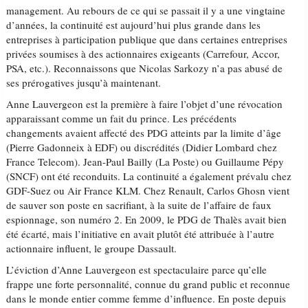
management. Au rebours de ce qui se passait il y a une vingtaine
d’années, la continuité est aujourd’hui plus grande dans les
entreprises à participation publique que dans certaines entreprises
privées soumises à des actionnaires exigeants (Carrefour, Accor,
PSA, etc.). Reconnaissons que Nicolas Sarkozy n’a pas abusé de
ses prérogatives jusqu’à maintenant.
Anne Lauvergeon est la première à faire l’objet d’une révocation
apparaissant comme un fait du prince. Les précédents
changements avaient affecté des PDG atteints par la limite d’âge
(Pierre Gadonneix à EDF) ou discrédités (Didier Lombard chez
France Telecom). Jean-Paul Bailly (La Poste) ou Guillaume Pépy
(SNCF) ont été reconduits. La continuité a également prévalu chez
GDF-Suez ou Air France KLM. Chez Renault, Carlos Ghosn vient
de sauver son poste en sacrifiant, à la suite de l’affaire de faux
espionnage, son numéro 2. En 2009, le PDG de Thalès avait bien
été écarté, mais l’initiative en avait plutôt été attribuée à l’autre
actionnaire influent, le groupe Dassault.
L’éviction d’Anne Lauvergeon est spectaculaire parce qu’elle
frappe une forte personnalité, connue du grand public et reconnue
dans le monde entier comme femme d’influence. En poste depuis