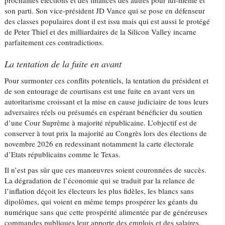
prochaines élections et des finances des autres pour lui-même et
son parti. Son vice-président JD Vance qui se pose en défenseur
des classes populaires dont il est issu mais qui est aussi le protégé
de Peter Thiel et des milliardaires de la Silicon Valley incarne
parfaitement ces contradictions.
La tentation de la fuite en avant
Pour surmonter ces conflits potentiels, la tentation du président et
de son entourage de courtisans est une fuite en avant vers un
autoritarisme croissant et la mise en cause judiciaire de tous leurs
adversaires réels ou présumés en espérant bénéficier du soutien
d’une Cour Suprême à majorité républicaine. L’objectif est de
conserver à tout prix la majorité au Congrès lors des élections de
novembre 2026 en redessinant notamment la carte électorale
d’Etats républicains comme le Texas.
Il n’est pas sûr que ces manœuvres soient couronnées de succès.
La dégradation de l’économie qui se traduit par la relance de
l’inflation déçoit les électeurs les plus fidèles, les blancs sans
dipolômes, qui voient en même temps prospérer les géants du
numérique sans que cette prospérité alimentée par de généreuses
commandes publiques leur apporte des emplois et des salaires.