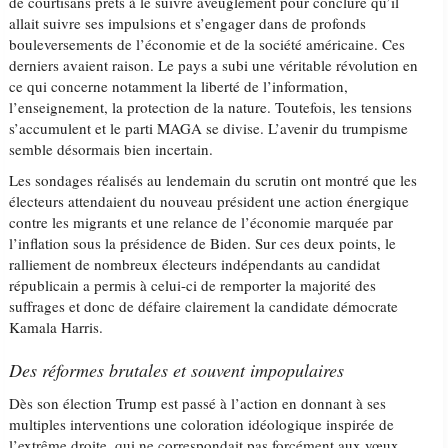
de courtisans prêts à le suivre aveuglément pour conclure qu’il
allait suivre ses impulsions et s’engager dans de profonds
bouleversements de l’économie et de la société américaine. Ces
derniers avaient raison. Le pays a subi une véritable révolution en
ce qui concerne notamment la liberté de l’information,
l’enseignement, la protection de la nature. Toutefois, les tensions
s’accumulent et le parti MAGA se divise. L’avenir du trumpisme
semble désormais bien incertain.
Les sondages réalisés au lendemain du scrutin ont montré que les
électeurs attendaient du nouveau président une action énergique
contre les migrants et une relance de l’économie marquée par
l’inflation sous la présidence de Biden. Sur ces deux points, le
ralliement de nombreux électeurs indépendants au candidat
républicain a permis à celui-ci de remporter la majorité des
suffrages et donc de défaire clairement la candidate démocrate
Kamala Harris.
Des réformes brutales et souvent impopulaires
Dès son élection Trump est passé à l’action en donnant à ses
multiples interventions une coloration idéologique inspirée de
l’extrême droite, qui ne correspondait pas forcément aux vœux