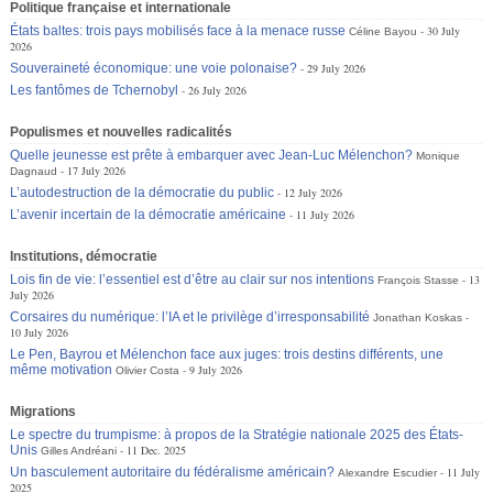
Politique française et internationale
États baltes: trois pays mobilisés face à la menace russe
30 July
Céline Bayou
2026
Souveraineté économique: une voie polonaise?
29 July 2026
Les fantômes de Tchernobyl
26 July 2026
Populismes et nouvelles radicalités
Quelle jeunesse est prête à embarquer avec Jean-Luc Mélenchon?
Monique
17 July 2026
Dagnaud
L’autodestruction de la démocratie du public
12 July 2026
L’avenir incertain de la démocratie américaine
11 July 2026
Institutions, démocratie
Lois fin de vie: l’essentiel est d’être au clair sur nos intentions
13
François Stasse
July 2026
Corsaires du numérique: l’IA et le privilège d’irresponsabilité
Jonathan Koskas
10 July 2026
Le Pen, Bayrou et Mélenchon face aux juges: trois destins différents, une
même motivation
9 July 2026
Olivier Costa
Migrations
Le spectre du trumpisme: à propos de la Stratégie nationale 2025 des États-
Unis
11 Dec. 2025
Gilles Andréani
Un basculement autoritaire du fédéralisme américain?
11 July
Alexandre Escudier
2025