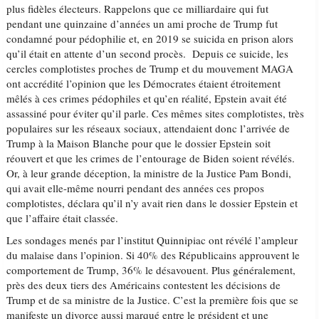
plus fidèles électeurs. Rappelons que ce milliardaire qui fut
pendant une quinzaine d’années un ami proche de Trump fut
condamné pour pédophilie et, en 2019 se suicida en prison alors
qu’il était en attente d’un second procès. Depuis ce suicide, les
cercles complotistes proches de Trump et du mouvement MAGA
ont accrédité l’opinion que les Démocrates étaient étroitement
mêlés à ces crimes pédophiles et qu’en réalité, Epstein avait été
assassiné pour éviter qu’il parle. Ces mêmes sites complotistes, très
populaires sur les réseaux sociaux, attendaient donc l’arrivée de
Trump à la Maison Blanche pour que le dossier Epstein soit
réouvert et que les crimes de l’entourage de Biden soient révélés.
Or, à leur grande déception, la ministre de la Justice Pam Bondi,
qui avait elle-même nourri pendant des années ces propos
complotistes, déclara qu’il n’y avait rien dans le dossier Epstein et
que l’affaire était classée.
Les sondages menés par l’institut Quinnipiac ont révélé l’ampleur
du malaise dans l’opinion. Si 40% des Républicains approuvent le
comportement de Trump, 36% le désavouent. Plus généralement,
près des deux tiers des Américains contestent les décisions de
Trump et de sa ministre de la Justice. C’est la première fois que se
manifeste un divorce aussi marqué entre le président et une