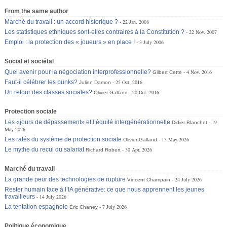
From the same author
Marché du travail : un accord historique ?
22 Jan. 2008
Les statistiques ethniques sont-elles contraires à la Constitution ?
22 Nov. 2007
Emploi : la protection des « joueurs » en place !
3 July 2006
Social et sociétal
Quel avenir pour la négociation interprofessionnelle?
4 Nov. 2016
Gilbert Cette
Faut-il célébrer les punks?
25 Oct. 2016
Julien Damon
Un retour des classes sociales?
20 Oct. 2016
Olivier Galland
Protection sociale
Les «jours de dépassement» et l’équité intergénérationnelle
19
Didier Blanchet
May 2026
Les ratés du système de protection sociale
13 May 2026
Olivier Galland
Le mythe du recul du salariat
30 Apr. 2026
Richard Robert
Marché du travail
La grande peur des technologies de rupture
24 July 2026
Vincent Champain
Rester humain face à l’IA générative: ce que nous apprennent les jeunes
travailleurs
14 July 2026
La tentation espagnole
7 July 2026
Éric Chaney
Politique économique