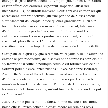
entreprises productives créent de l'emploi, paient bien leurs salariés
et leur offrent des carrières, exportent, importent aussi (les
méchantes !!!), et surtout innovent. Deux tiers des entreprises qui
accroissent leur productivité (sur une période de 5 ans) créent
simultanément de l'emploi parce qu'elles grandissent. Bien sûr,
lorsque les entreprises qui réussissent s'accroissent, fatalement,
d'autres, les moins productives, meurent. Et rares sont les
entreprises parmi les moins productives, devenant, on ne sait
comment, plus efficaces. L'entrée de nouvelles entreprises
constitue une source importante de croissance de la productivité.
C'est pour cela qu'il n'y que rarement, voire jamais, lieu d'aider une
entreprise peu productive, de la sauver et de sauver les emplois qui
s'y trouvent. Or toute la politique actuelle est tournée vers ce but.
Souvent pour " d'excellentes raisons ". Avec Marianne Bertrand,
Antoinette Schoar et David Thesmar, j'ai observé que les chefs
d'entreprise cotées en bourse qui sont passés par les cabinets
ministériels arrêtent de détruire de l'emploi, de fermer des usines,
les années d'élections locales, surtout lorsque le maire ou le député
est " puissant ".
Autre exemple plus subtil de fausse bonne mesure : sans doute
parce que la France détient un quasi-record au sein des pays