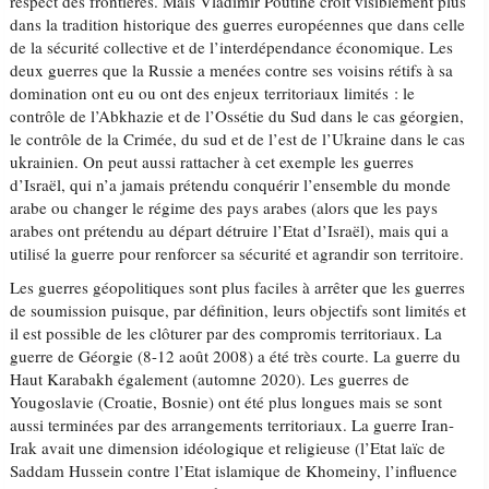
respect des frontières. Mais Vladimir Poutine croit visiblement plus
dans la tradition historique des guerres européennes que dans celle
de la sécurité collective et de l’interdépendance économique. Les
deux guerres que la Russie a menées contre ses voisins rétifs à sa
domination ont eu ou ont des enjeux territoriaux limités : le
contrôle de l’Abkhazie et de l’Ossétie du Sud dans le cas géorgien,
le contrôle de la Crimée, du sud et de l’est de l’Ukraine dans le cas
ukrainien. On peut aussi rattacher à cet exemple les guerres
d’Israël, qui n’a jamais prétendu conquérir l’ensemble du monde
arabe ou changer le régime des pays arabes (alors que les pays
arabes ont prétendu au départ détruire l’Etat d’Israël), mais qui a
utilisé la guerre pour renforcer sa sécurité et agrandir son territoire.
Les guerres géopolitiques sont plus faciles à arrêter que les guerres
de soumission puisque, par définition, leurs objectifs sont limités et
il est possible de les clôturer par des compromis territoriaux. La
guerre de Géorgie (8-12 août 2008) a été très courte. La guerre du
Haut Karabakh également (automne 2020). Les guerres de
Yougoslavie (Croatie, Bosnie) ont été plus longues mais se sont
aussi terminées par des arrangements territoriaux. La guerre Iran-
Irak avait une dimension idéologique et religieuse (l’Etat laïc de
Saddam Hussein contre l’Etat islamique de Khomeiny, l’influence