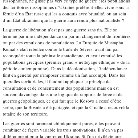
russophones, ne glisse pas vers ce type de guerre : les populations
des territoires russophones d’Ukraine préfèrent-elles vivre sous la
férule d’un État russe qui les a conquis avec brutalité, ou au sein
d’un État ukrainien que la guerre aura rendu plus nationaliste ?
La guerre de libération n’est pas une guerre sans fin. Elle se
termine par une indépendance ou par un changement de frontières
ou par des expulsions de populations. La Turquie de Mustapha
Kemal s’était rebellée contre le traité de Sèvres, avait fini par
reconquérir toute la péninsule anatolienne, et avait expulsé les
populations grecques (premier grand « nettoyage ethnique » de la
période contemporaine). Dans la décolonisation, l’indépendance
finit en général par s’imposer comme un fait accompli. Dans les
querelles territoriales, il faudrait appliquer le principe de
consultation et de consentement des populations mais on est
souvent davantage dans une logique de rapports de force et de
guerres géopolitiques, ce qui fait que le Kosovo a cessé d’être
serbe, que la Bosnie a été partagée, et que la Croatie a recouvré la
totalité de son territoire.
Les guerres sont rarement chimiquement pures, elles peuvent
combiner de façon variable les trois motivations. Il n’en va pas
différemment pour la guerre en Ukraine. Si l’on privilégie une