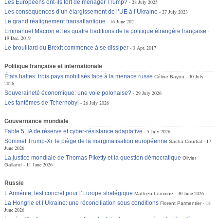
Les Européens ont-ils tort de ménager Trump?
28 July 2025
Les conséquences d’un élargissement de l’UE à l’Ukraine
27 July 2023
Le grand réalignement transatlantique
16 June 2021
Emmanuel Macron et les quatre traditions de la politique étrangère française
19 Dec. 2019
Le brouillard du Brexit commence à se dissiper
3 Apr. 2017
Politique française et internationale
États baltes: trois pays mobilisés face à la menace russe
30 July
Céline Bayou
2026
Souveraineté économique: une voie polonaise?
29 July 2026
Les fantômes de Tchernobyl
26 July 2026
Gouvernance mondiale
Fable 5: IA de réserve et cyber-résistance adaptative
5 July 2026
Sommet Trump-Xi: le piège de la marginalisation européenne
17
Sacha Courtial
June 2026
La justice mondiale de Thomas Piketty et la question démocratique
Olivier
11 June 2026
Galland
Russie
L’Arménie, test concret pour l’Europe stratégique
30 June 2026
Mathieu Lemoine
La Hongrie et l’Ukraine: une réconciliation sous conditions
18
Florent Parmentier
June 2026