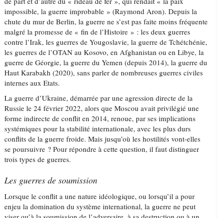
de part et d’autre du « rideau de fer », qui rendait « la paix
impossible, la guerre improbable » (Raymond Aron). Depuis la
chute du mur de Berlin, la guerre ne s’est pas faite moins fréquente
malgré la promesse de « fin de l’Histoire » : les deux guerres
contre l’Irak, les guerres de Yougoslavie, la guerre de Tchétchénie,
les guerres de l’OTAN au Kosovo, en Afghanistan ou en Libye, la
guerre de Géorgie, la guerre du Yemen (depuis 2014), la guerre du
Haut Karabakh (2020), sans parler de nombreuses guerres civiles
internes aux Etats.
La guerre d’Ukraine, démarrée par une agression directe de la
Russie le 24 février 2022, alors que Moscou avait privilégié une
forme indirecte de conflit en 2014, renoue, par ses implications
systémiques pour la stabilité internationale, avec les plus durs
conflits de la guerre froide. Mais jusqu’où les hostilités vont-elles
se poursuivre ? Pour répondre à cette question, il faut distinguer
trois types de guerres.
Les guerres de soumission
Lorsque le conflit a une nature idéologique, ou lorsqu’il a pour
enjeu la domination du système international, la guerre ne peut
viser qu’à la soumission de l’adversaire, à sa destruction ou à un