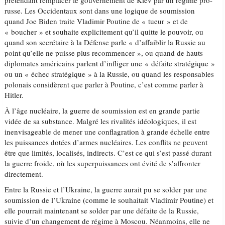
prétendant remplacer le gouvernement de Kiev par un régime pro-
russe. Les Occidentaux sont dans une logique de soumission
quand Joe Biden traite Vladimir Poutine de « tueur » et de
« boucher » et souhaite explicitement qu’il quitte le pouvoir, ou
quand son secrétaire à la Défense parle « d’affaiblir la Russie au
point qu’elle ne puisse plus recommencer », ou quand de hauts
diplomates américains parlent d’infliger une « défaite stratégique »
ou un « échec stratégique » à la Russie, ou quand les responsables
polonais considèrent que parler à Poutine, c’est comme parler à
Hitler.
À l’âge nucléaire, la guerre de soumission est en grande partie
vidée de sa substance. Malgré les rivalités idéologiques, il est
inenvisageable de mener une conflagration à grande échelle entre
les puissances dotées d’armes nucléaires. Les conflits ne peuvent
être que limités, localisés, indirects. C’est ce qui s’est passé durant
la guerre froide, où les superpuissances ont évité de s’affronter
directement.
Entre la Russie et l’Ukraine, la guerre aurait pu se solder par une
soumission de l’Ukraine (comme le souhaitait Vladimir Poutine) et
elle pourrait maintenant se solder par une défaite de la Russie,
suivie d’un changement de régime à Moscou. Néanmoins, elle ne