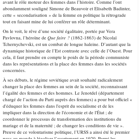
avant le rôle moteur des femmes dans l’histoire. Comme l’ont
abondamment souligné Simone de Beauvoir et Elisabeth Badinter,
cette « secondarisation » de la femme en politique la rétrograde
tout en faisant mine de lui conférer un rôle déterminant.
On le voit, le rêve d’une société égalitaire, portée par Vera
Pavlovna, l’héroïne de
Que faire ?
(1862-1863) de Nicolaï
Tchernychevski, est un combat de longue haleine. D’autant que la
dynamique historique de l’Est contraste avec celle de l’Ouest. Pour
cela, il faut prendre en compte le poids de la période communiste
dans les représentations et la place des femmes dans les sociétés
concernées.
À ses débuts, le régime soviétique avait souhaité radicalement
changer la place des femmes au sein de la société, reconnaissant
l’égalité des femmes et des hommes. Le Jenotdel (département
chargé de l’action du Parti auprès des femmes) a pour but officiel «
d'éduquer les femmes dans l'esprit du socialisme et de les
impliquer dans la direction de l'économie et de l'État ; de
coordonner le processus de transformation des institutions du
mariage et de la maternité ; de changer les conditions de vie ».
Preuve de ce volontarisme politique, l’URSS a ainsi été le premier
pays au monde à légaliser l’avortement en 1920. Parmi les