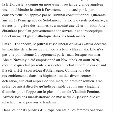
la Biélorussie, a connu un mouvement social de grande ampleur
visant à défendre le droit à l’avortement menacé par le parti
conservateur PiS appuyé par le Tribunal constitutionnel. Quarante
ans après l’émergence de Solidarnosc, la société civile polonaise, à
travers la « grève des femmes », a montré une détermination forte,
ébranlant jusqu’au gouvernement conservateur et eurosceptique
PiS et même l’Église catholique dans ses fondements.
Plus à l’Est encore, le journal russe libéral
Novaya Gazeta
décerne
lui son titre de « héros de l’année » à Ioulia Navalnaïa. Elle n’est
pas une politicienne à proprement parler mais lorsque son mari
Alexei Navalny a été empoisonné au Novitchok en août 2020,
c’est elle qui était présente à ses côtés. C’était encore le cas quand
il a été arrêté à son retour d’Allemagne. Comme lors des
rassemblements, dans les hôpitaux, ou des divers centres de
détention, elle était auprès de son mari, en premier soutien. Une
présence aussi discrète qu’indispensable depuis une vingtaine
d’années pour l’opposant le plus influent de Vladimir Poutine.
Arrêtée lors des manifestations de masse du 23 janvier, elle est
relâchée par le pouvoir le lendemain.
Dans les débats publics d’Europe orientale, les femmes ont donc