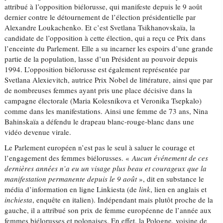
attribué à l’opposition biélorusse, qui manifeste depuis le 9 août
dernier contre le détournement de l’élection présidentielle par
Alexandre Loukachenko. Et c’est Svetlana Tsikhanovskaïa, la
candidate de l’opposition à cette élection, qui a reçu ce Prix dans
l’enceinte du Parlement. Elle a su incarner les espoirs d’une grande
partie de la population, lasse d’un Président au pouvoir depuis
1994. L’opposition biélorusse est également représentée par
Svetlana Alexievitch, autrice Prix Nobel de littérature, ainsi que par
de nombreuses femmes ayant pris une place décisive dans la
campagne électorale (Maria Kolesnikova et Veronika Tsepkalo)
comme dans les manifestations. Ainsi une femme de 73 ans, Nina
Bahinskaïa a défendu le drapeau blanc-rouge-blanc dans une
vidéo devenue virale.
Le Parlement européen n’est pas le seul à saluer le courage et
l’engagement des femmes biélorusses. «
Aucun événement de ces
dernières années n’a eu un visage plus beau et courageux que la
manifestation permanente depuis le 9 août
», dit en substance le
média d’information en ligne Linkiesta (de
link
, lien en anglais et
inchiesta
, enquête en italien). Indépendant mais plutôt proche de la
gauche, il a attribué son prix de femme européenne de l’année aux
femmes biélorusses et polonaises. En effet, la Pologne, voisine de