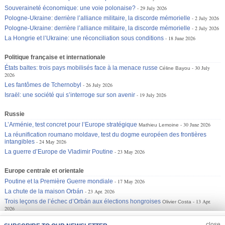
Souveraineté économique: une voie polonaise?
29 July 2026
Pologne-Ukraine: derrière l’alliance militaire, la discorde mémorielle
2 July 2026
Pologne-Ukraine: derrière l’alliance militaire, la discorde mémorielle
2 July 2026
La Hongrie et l’Ukraine: une réconciliation sous conditions
18 June 2026
Politique française et internationale
États baltes: trois pays mobilisés face à la menace russe
30 July
Céline Bayou
2026
Les fantômes de Tchernobyl
26 July 2026
Israël: une société qui s’interroge sur son avenir
19 July 2026
Russie
L’Arménie, test concret pour l’Europe stratégique
30 June 2026
Mathieu Lemoine
La réunification roumano moldave, test du dogme européen des frontières
intangibles
24 May 2026
La guerre d’Europe de Vladimir Poutine
23 May 2026
Europe centrale et orientale
Poutine et la Première Guerre mondiale
17 May 2026
La chute de la maison Orbán
23 Apr. 2026
Trois leçons de l’échec d’Orbán aux élections hongroises
13 Apr.
Olivier Costa
2026
JOIN US
CLOSE
close