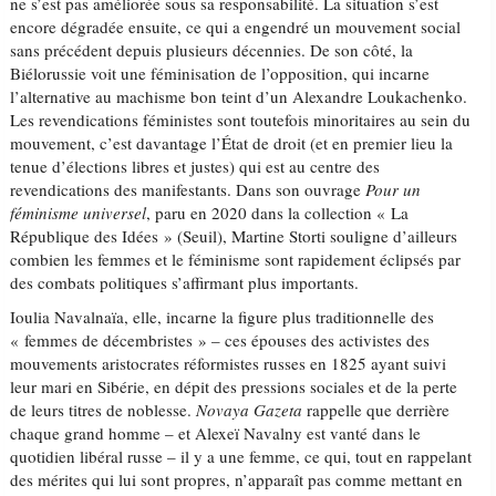
ne s’est pas améliorée sous sa responsabilité. La situation s’est
encore dégradée ensuite, ce qui a engendré un mouvement social
sans précédent depuis plusieurs décennies. De son côté, la
Biélorussie voit une féminisation de l’opposition, qui incarne
l’alternative au machisme bon teint d’un Alexandre Loukachenko.
Les revendications féministes sont toutefois minoritaires au sein du
mouvement, c’est davantage l’État de droit (et en premier lieu la
tenue d’élections libres et justes) qui est au centre des
revendications des manifestants. Dans son ouvrage
Pour un
féminisme universel
, paru en 2020 dans la collection « La
République des Idées » (Seuil), Martine Storti souligne d’ailleurs
combien les femmes et le féminisme sont rapidement éclipsés par
des combats politiques s’affirmant plus importants.
Ioulia Navalnaïa, elle, incarne la figure plus traditionnelle des
« femmes de décembristes » – ces épouses des activistes des
mouvements aristocrates réformistes russes en 1825 ayant suivi
leur mari en Sibérie, en dépit des pressions sociales et de la perte
de leurs titres de noblesse.
Novaya Gazeta
rappelle que derrière
chaque grand homme – et Alexeï Navalny est vanté dans le
quotidien libéral russe – il y a une femme, ce qui, tout en rappelant
des mérites qui lui sont propres, n’apparaît pas comme mettant en