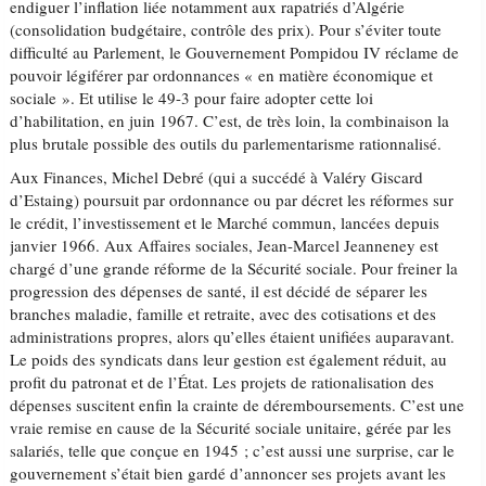
endiguer l’inflation liée notamment aux rapatriés d’Algérie
(consolidation budgétaire, contrôle des prix). Pour s’éviter toute
difficulté au Parlement, le Gouvernement Pompidou IV réclame de
pouvoir légiférer par ordonnances « en matière économique et
sociale ». Et utilise le 49-3 pour faire adopter cette loi
d’habilitation, en juin 1967. C’est, de très loin, la combinaison la
plus brutale possible des outils du parlementarisme rationnalisé.
Aux Finances, Michel Debré (qui a succédé à Valéry Giscard
d’Estaing) poursuit par ordonnance ou par décret les réformes sur
le crédit, l’investissement et le Marché commun, lancées depuis
janvier 1966. Aux Affaires sociales, Jean-Marcel Jeanneney est
chargé d’une grande réforme de la Sécurité sociale. Pour freiner la
progression des dépenses de santé, il est décidé de séparer les
branches maladie, famille et retraite, avec des cotisations et des
administrations propres, alors qu’elles étaient unifiées auparavant.
Le poids des syndicats dans leur gestion est également réduit, au
profit du patronat et de l’État. Les projets de rationalisation des
dépenses suscitent enfin la crainte de déremboursements. C’est une
vraie remise en cause de la Sécurité sociale unitaire, gérée par les
salariés, telle que conçue en 1945 ; c’est aussi une surprise, car le
gouvernement s’était bien gardé d’annoncer ses projets avant les