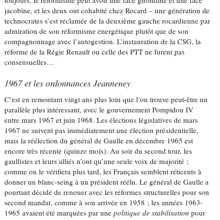
toujours, le réformisme peut avoir une face girondine et une face
jacobine, et les deux ont cohabité chez Rocard – une génération de
technocrates s’est réclamée de la deuxième gauche rocardienne par
admiration de son réformisme énergétique plutôt que de son
compagnonnage avec l’autogestion. L’instauration de la CSG, la
réforme de la Régie Renault ou celle des PTT ne furent pas
consensuelles…
1967 et les ordonnances Jeanneney
C’est en remontant vingt ans plus loin que l’on trouve peut-être un
parallèle plus intéressant, avec le gouvernement Pompidou IV
entre mars 1967 et juin 1968. Les élections législatives de mars
1967 ne suivent pas immédiatement une élection présidentielle,
mais la réélection du général de Gaulle en décembre 1965 est
encore très récente (quinze mois). Au soir du second tour, les
gaullistes et leurs alliés n’ont qu’une seule voix de majorité ;
comme on le vérifiera plus tard, les Français semblent réticents à
donner un blanc-seing à un président réélu. Le général de Gaulle a
pourtant décidé de renouer avec les réformes structurelles pour son
second mandat, comme à son arrivée en 1958 ; les années 1963-
1965 avaient été marquées par une
politique de stabilisation
pour