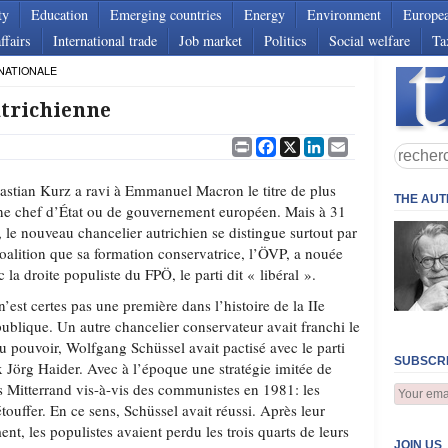
ty
Education
Emerging countries
Energy
Environment
Europe
ffairs
International trade
Job market
Politics
Social welfare
Ta
NATIONALE
utrichienne
Print
Facebook
X
LinkedIn
Email
astian Kurz a ravi à Emmanuel Macron le titre de plus
THE AU
ne chef d’État ou de gouvernement européen. Mais à 31
, le nouveau chancelier autrichien se distingue surtout par
coalition que sa formation conservatrice, l’ÖVP, a nouée
c la droite populiste du FPÖ, le parti dit « libéral ».
n’est certes pas une première dans l’histoire de la IIe
ublique. Un autre chancelier conservateur avait franchi le
u pouvoir, Wolfgang Schüssel avait pactisé avec le parti
SUBSCRI
ux Jörg Haider. Avec à l’époque une stratégie imitée de
is Mitterrand vis-à-vis des communistes en 1981: les
ouffer. En ce sens, Schüssel avait réussi. Après leur
nt, les populistes avaient perdu les trois quarts de leurs
JOIN US