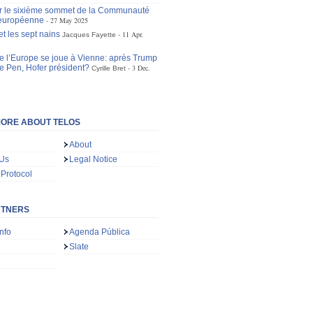
r le sixième sommet de la Communauté
 européenne
27 May 2025
t les sept nains
11 Apr.
Jacques Fayette
de l’Europe se joue à Vienne: après Trump
Le Pen, Hofer président?
3 Dec.
Cyrille Bret
ORE ABOUT TELOS
About
 Us
Legal Notice
 Protocol
RTNERS
nfo
Agenda Pública
Slate