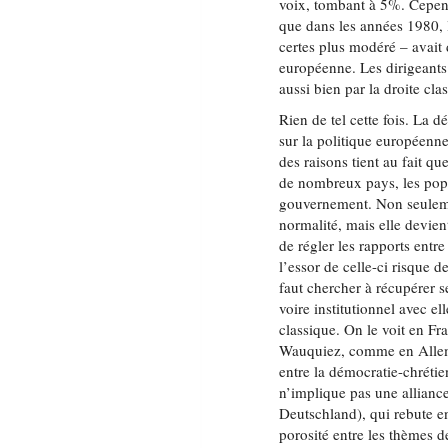
voix, tombant à 5%. Cepend
que dans les années 1980, 
certes plus modéré – avait
européenne. Les dirigeants
aussi bien par la droite cl
Rien de tel cette fois. La 
sur la politique européenn
des raisons tient au fait qu
de nombreux pays, les popul
gouvernement. Non seuleme
normalité, mais elle devien
de régler les rapports entr
l’essor de celle-ci risque 
faut chercher à récupérer 
voire institutionnel avec el
classique. On le voit en Fr
Wauquiez, comme en Allema
entre la démocratie-chrétien
n’implique pas une alliance
Deutschland), qui rebute en
porosité entre les thèmes 