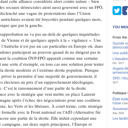
ant cette alliance considérée alors contre nature – bien
les sociaux-démocrates aient aussi gouverné avec un FPÖ,
 déclenché une vague de protestations dans l’Union
 autrichiens avaient été boycottés pendant quelques mois,
assique que par la gauche.
YOU MIG
désapprobation ne va pas au-delà de quelques inquiétudes
From the
e de Vienne et de quelques appels à la « vigilance ». Une
Suicide ou
e l’Autriche n’est pas un cas particulier en Europe où, dans
démocrat
istes participent au pouvoir quand ils ne dirigent pas le
Une extrê
nt la coalition ÖVP-FPÖ apparaît comme une certaine
L’équatio
Oct. 2017
t une sorte d’exemple, en tous cas une solution pour tenter
Angela Me
e la droite modérée et l’extrême-droite populiste. Puisque
arriveron
de priver la première d’une majorité de gouvernement, il
SPD: l’ill
ses électeurs au prix d’un rapprochement idéologique,
2017
le. C’est le raisonnement d’une partie de la droite
ance avec la stratégie que veut mettre en place Laurent
Politique
gne après l’échec des négociations pour une coalition
États balt
russe
Céli
ne, les Verts et les libéraux. À court terme, cette stratégie
Souverain
 formelle avec le Front national ou l’AfD (Alternative für
July 2026
core une partie de la droite. Elle induit cependant une
Les fantô
de campagne, sur deux sujets principaux, l’Europe et