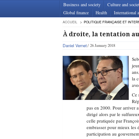
Business and society
Culture and socie
Global finance
Health
International a
ACCUEIL
POLITIQUE FRANÇAISE ET INTER
À droite, la tentation a
Daniel Vernet
26 January 2018
Seb
jeu
ans
la 
ave
Ce 
Rép
pas en 2000. Pour arriver a
dirigé alors par le sulfure
celle pratiquée par Franço
embrasser pour mieux les ét
participation au gouverneme