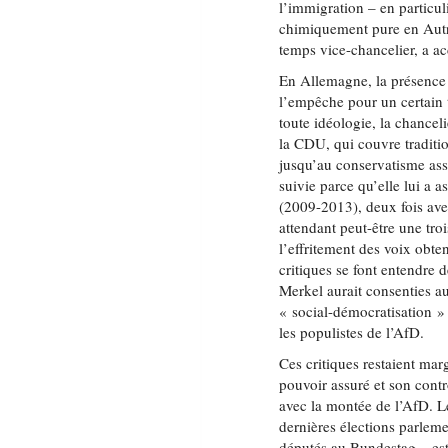
l’immigration – en partic
chimiquement pure en Autr
temps vice-chancelier, a ac
En Allemagne, la présence 
l’empêche pour un certain
toute idéologie, la chancel
la CDU, qui couvre traditio
jusqu’au conservatisme assu
suivie parce qu’elle lui a 
(2009-2013), deux fois av
attendant peut-être une tr
l’effritement des voix obte
critiques se font entendre 
Merkel aurait consenties a
« social-démocratisation » 
les populistes de l’AfD.
Ces critiques restaient ma
pouvoir assuré et son contr
avec la montée de l’AfD. L
dernières élections parlem
députés au Bundestag – est 