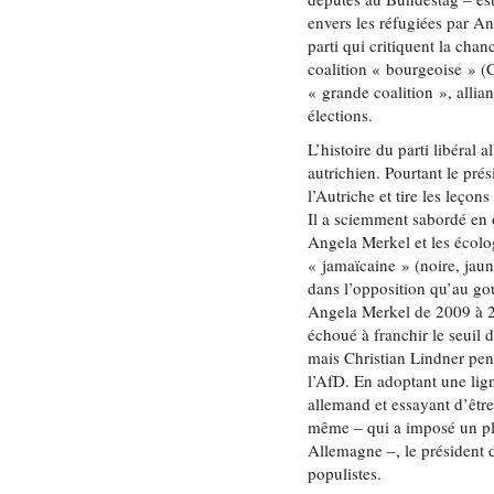
envers les réfugiées par 
parti qui critiquent la cha
coalition « bourgeoise » 
« grande coalition », allian
élections.
L’histoire du parti libéral 
autrichien. Pourtant le pré
l’Autriche et tire les leçon
Il a sciemment sabordé en
Angela Merkel et les écolog
« jamaïcaine » (noire, jaun
dans l’opposition qu’au go
Angela Merkel de 2009 à 20
échoué à franchir le seuil
mais Christian Lindner pense
l’AfD. En adoptant une lign
allemand et essayant d’êtr
même – qui a imposé un pl
Allemagne –, le président d
populistes.