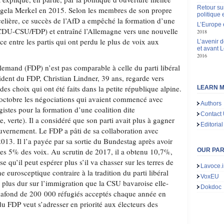
Retour su
Angela Merkel en 2015. Selon les membres de son propre
politique
ncelière, ce succès de l’AfD a empêché la formation d’une
L’Europe e
(CDU-CSU/FDP) et entraîné l’Allemagne vers une nouvelle
2018
ce entre les partis qui ont perdu le plus de voix aux
L’avenir 
et avant 
2016
allemand (FDP) n’est pas comparable à celle du parti libéral
sident du FDP, Christian Lindner, 39 ans, regarde vers
s des choix qui ont été faits dans la petite république alpine.
LEARN M
 octobre les négociations qui avaient commencé avec
Authors
istes pour la formation d’une coalition dite
Contact
e, verte). Il a considéré que son parti avait plus à gagner
Editorial
uvernement. Le FDP a pâti de sa collaboration avec
13. Il l’a payée par sa sortie du Bundestag après avoir
 des 5% des voix. Au scrutin de 2017, il a obtenu 10,7%,
OUR PA
 qu’il peut espérer plus s’il va chasser sur les terres de
Lavoce.i
e eurosceptique contraire à la tradition du parti libéral
VoxEU
e plus dur sur l’immigration que la CSU bavaroise elle-
Dokdoc
afond de 200 000 réfugiés acceptés chaque année en
u FDP veut s’adresser en priorité aux électeurs des