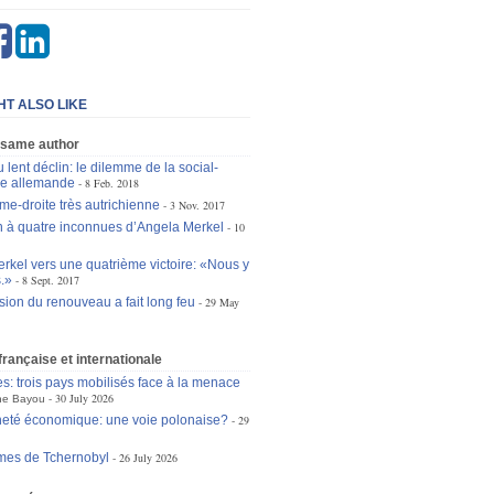
HT ALSO LIKE
 same author
 lent déclin: le dilemme de la social-
ie allemande
8 Feb. 2018
me-droite très autrichienne
3 Nov. 2017
n à quatre inconnues d’Angela Merkel
10
rkel vers une quatrième victoire: «Nous y
s.»
8 Sept. 2017
usion du renouveau a fait long feu
29 May
 française et internationale
es: trois pays mobilisés face à la menace
30 July 2026
ne Bayou
eté économique: une voie polonaise?
29
mes de Tchernobyl
26 July 2026