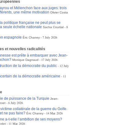
européennes
ayrou et Mélenchon face aux juges: trois
ifférents, une même motivation
Olivier Costa
a politique française ne peut plus se
la seule échelle nationale
8
Sacha Courtial
ion espagnole
7 July 2026
Éric Chaney
s et nouvelles radicalités
unesse est prête à embarquer avec Jean-
nchon?
17 July 2026
Monique Dagnaud
truction de la démocratie du public
12 July
incertain de la démocratie américaine
11
ne
gie de puissance de la Turquie
Jean-
6 July 2026
evet
victime collatérale de la guerre du Golfe.
et ne pas faire?
14 Mar. 2026
Éric Chaney
ne a-t-elle l’ambition de ses moyens?
11 Mar. 2026
rdet