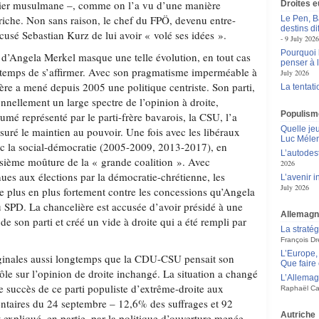
ulier musulmane –, comme on l’a vu d’une manière
Droites 
iche. Non sans raison, le chef du FPÖ, devenu entre-
Le Pen, B
destins d
cusé Sebastian Kurz de lui avoir « volé ses idées ».
9 July 2026
Pourquoi l
d’Angela Merkel masque une telle évolution, en tout cas
penser à 
 temps de s’affirmer. Avec son pragmatisme imperméable à
July 2026
ière a mené depuis 2005 une politique centriste. Son parti,
La tentat
nnellement un large spectre de l’opinion à droite,
Populisme
mé représenté par le parti-frère bavarois, la CSU, l’a
Quelle je
assuré le maintien au pouvoir. Une fois avec les libéraux
Luc Méle
ec la social-démocratie (2005-2009, 2013-2017), en
L’autodes
oisième moûture de la « grande coalition ». Avec
2026
nues aux élections par la démocratie-chrétienne, les
L’avenir 
July 2026
de plus en plus fortement contre les concessions qu’Angela
u SPD. La chancelière est accusée d’avoir présidé à une
Allemag
de son parti et créé un vide à droite qui a été rempli par
La straté
François Dr
L’Europe, 
rginales aussi longtemps que la CDU-CSU pensait son
Que faire 
ôle sur l’opinion de droite inchangé. La situation a changé
L’Allemag
e succès de ce parti populiste d’extrême-droite aux
Raphaël Ca
entaires du 24 septembre – 12,6% des suffrages et 92
Autriche
expliqué, en partie, par la politique d’ouverture menée