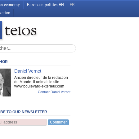
an economy
European politics
EN
|
FR
xation
THOR
Daniel Vernet
Ancien directeur de la rédaction
du Monde, il animait le site
www.boulevard-exterieur.com
Contact Daniel Vernet
BE TO OUR NEWSLETTER
Confirmer