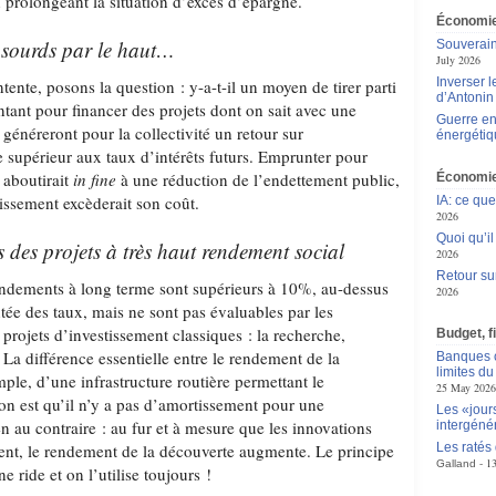
 prolongeant la situation d’excès d’épargne.
Économie
 sourds par le haut…
Souverain
July 2026
Inverser 
tente, posons la question : y-a-t-il un moyen de tirer parti
d’Antoni
tant pour financer des projets dont on sait avec une
Guerre en
 généreront pour la collectivité un retour sur
énergétiq
e supérieur aux taux d’intérêts futurs. Emprunter pour
s aboutirait
in fine
à une réduction de l’endettement public,
Économie
tissement excèderait son coût.
IA: ce qu
2026
Quoi qu’il
 des projets à très haut rendement social
2026
Retour sur
endements à long terme sont supérieurs à 10%, au-dessus
2026
tée des taux, mais ne sont pas évaluables par les
 projets d’investissement classiques : la recherche,
Budget, f
La différence essentielle entre le rendement de la
Banques c
limites d
mple, d’une infrastructure routière permettant le
25 May 2026
n est qu’il n’y a pas d’amortissement pour une
Les «jour
en au contraire : au fur et à mesure que les innovations
intergéné
ent, le rendement de la découverte augmente. Le principe
Les ratés
1
Galland
 ride et on l’utilise toujours !