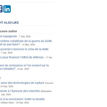
HT ALSO LIKE
 same author
ion espagnole
7 July 2026
victime collatérale de la guerre du Golfe.
et ne pas faire?
14 Mar. 2026
ourrait s’amorcer la crise de la dette
7 Jan. 2026
s pour financer l’effort de défense
17 Oct.
ers de croissance si l’on revient sur la
es retraites?
8 Oct. 2025
e
 peur des technologies de rupture
Vincent
24 July 2026
omesse à l’épreuve des marchés
Sébastien
1 July 2026
s à la succession: éviter la double
n
20 July 2026
Olivier Klein