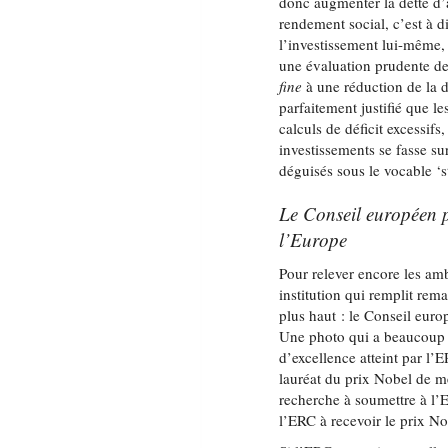
donc augmenter la dette d’a
rendement social, c’est à d
l’investissement lui-même, 
une évaluation prudente de 
fine
à une réduction de la de
parfaitement justifié que l
calculs de déficit excessif
investissements se fasse su
déguisés sous le vocable ‘s
Le Conseil européen po
l’Europe
Pour relever encore les am
institution qui remplit re
plus haut : le Conseil eur
Une photo qui a beaucoup ci
d’excellence atteint par l’E
lauréat du prix Nobel de mé
recherche à soumettre à l’E
l’ERC à recevoir le prix No