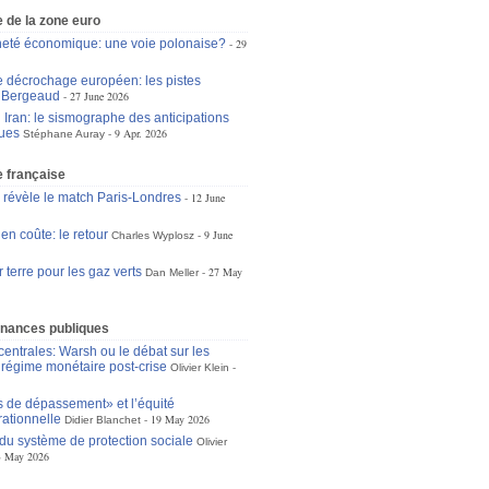
 de la zone euro
eté économique: une voie polonaise?
29
le décrochage européen: les pistes
n Bergeaud
27 June 2026
 Iran: le sismographe des anticipations
ues
9 Apr. 2026
Stéphane Auray
 française
e révèle le match Paris-Londres
12 June
 en coûte: le retour
9 June
Charles Wyplosz
 terre pour les gaz verts
27 May
Dan Meller
inances publiques
entrales: Warsh ou le débat sur les
u régime monétaire post-crise
Olivier Klein
s de dépassement» et l’équité
rationnelle
19 May 2026
Didier Blanchet
 du système de protection sociale
Olivier
3 May 2026