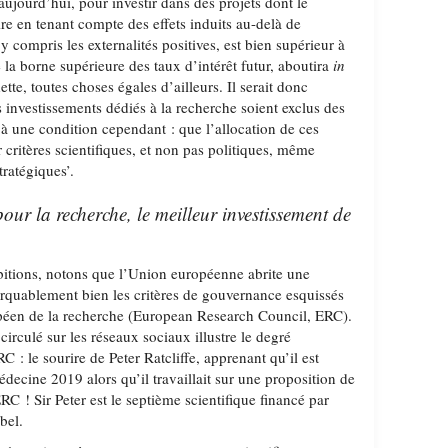
ujourd’hui, pour investir dans des projets dont le
ire en tenant compte des effets induits au-delà de
y compris les externalités positives, est bien supérieur à
la borne supérieure des taux d’intérêt futur, aboutira
in
tte, toutes choses égales d’ailleurs. Il serait donc
es investissements dédiés à la recherche soient exclus des
s, à une condition cependant : que l’allocation de ces
r critères scientifiques, et non pas politiques, même
tratégiques’.
ur la recherche, le meilleur investissement de
bitions, notons que l’Union européenne abrite une
marquablement bien les critères de gouvernance esquissés
opéen de la recherche (European Research Council, ERC).
rculé sur les réseaux sociaux illustre le degré
RC : le sourire de Peter Ratcliffe, apprenant qu’il est
decine 2019 alors qu’il travaillait sur une proposition de
RC ! Sir Peter est le septième scientifique financé par
bel.