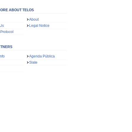
ORE ABOUT TELOS
About
 Us
Legal Notice
 Protocol
RTNERS
nfo
Agenda Pública
Slate