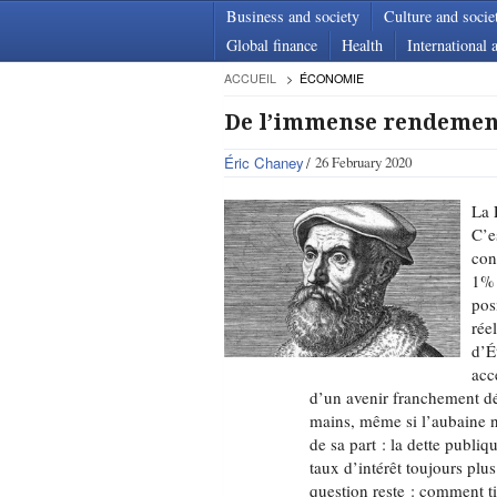
Business and society
Culture and socie
Global finance
Health
International a
ACCUEIL
ÉCONOMIE
De l’immense rendement
Éric Chaney
26 February 2020
La 
C’e
con
1% 
pos
rée
d’É
acc
d’un avenir franchement déf
mains, même si l’aubaine 
de sa part : la dette publi
taux d’intérêt toujours plu
question reste : comment tir