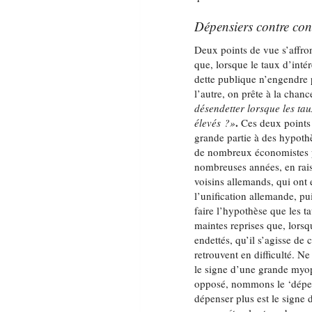
Dépensiers contre con
Deux points de vue s’affron
que, lorsque le taux d’inté
dette publique n’engendre 
l’autre, on prête à la cha
désendetter lorsque les tau
.
élevés ?»
Ces deux points 
grande partie à des hypothè
de nombreux économistes pe
nombreuses années, en rais
voisins allemands, qui ont
l’unification allemande, p
faire l’hypothèse que les ta
maintes reprises que, lorsq
endettés, qu’il s’agisse d
retrouvent en difficulté. N
le signe d’une grande myop
opposé, nommons le ‘dépens
dépenser plus est le signe 