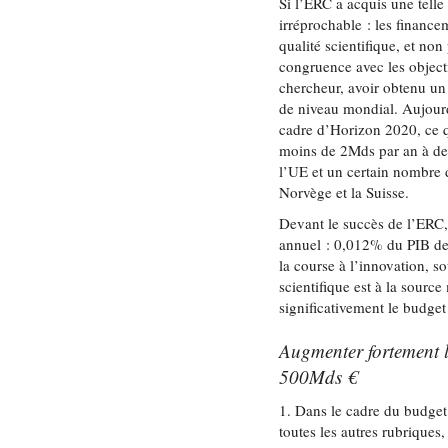
Si l’ERC a acquis une telle
irréprochable : les finance
qualité scientifique, et non
congruence avec les objec
chercheur, avoir obtenu un
de niveau mondial. Aujour
cadre d’Horizon 2020, ce q
moins de 2Mds par an à des
l’UE et un certain nombre d
Norvège et la Suisse.
Devant le succès de l’ERC,
annuel : 0,012% du PIB de 
la course à l’innovation, s
scientifique est à la sourc
significativement le budge
Augmenter fortement l
500Mds €
1. Dans le cadre du budget
toutes les autres rubrique