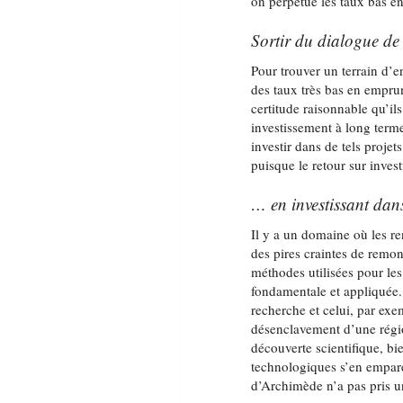
on perpétue les taux bas en
Sortir du dialogue de
Pour trouver un terrain d’en
des taux très bas en emprun
certitude raisonnable qu’ils
investissement à long term
investir dans de tels projet
puisque le retour sur inves
… en investissant dans
Il y a un domaine où les r
des pires craintes de remon
méthodes utilisées pour les
fondamentale et appliquée. 
recherche et celui, par exe
désenclavement d’une régio
découverte scientifique, bi
technologiques s’en empar
d’Archimède n’a pas pris une