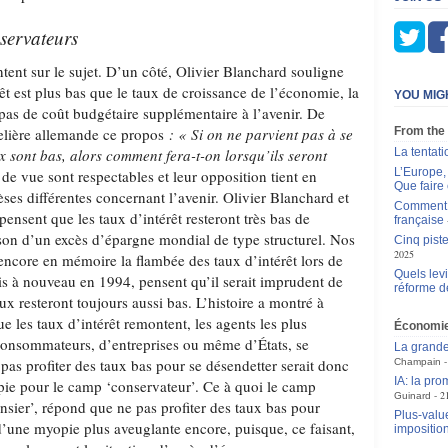
servateurs
tent sur le sujet. D’un côté, Olivier Blanchard souligne
rêt est plus bas que le taux de croissance de l’économie, la
YOU MIG
pas de coût budgétaire supplémentaire à l’avenir. De
ncelière allemande ce propos
: « Si on ne parvient pas à se
From the
x sont bas, alors comment fera-t-on lorsqu’ils seront
La tentat
L’Europe, 
de vue sont respectables et leur opposition tient en
Que faire 
ses différentes concernant l’avenir. Olivier Blanchard et
Comment p
nsent que les taux d’intérêt resteront très bas de
française
on d’un excès d’épargne mondial de type structurel. Nos
Cinq piste
2025
 encore en mémoire la flambée des taux d’intérêt lors de
Quels levi
uis à nouveau en 1994, pensent qu’il serait imprudent de
réforme d
ux resteront toujours aussi bas. L’histoire a montré à
ue les taux d’intérêt remontent, les agents les plus
Économi
e consommateurs, d’entreprises ou même d’États, se
La grande
e pas profiter des taux bas pour se désendetter serait donc
Champain
IA: la pr
ie pour le camp ‘conservateur’. Ce à quoi le camp
2
Guinard
ier’, répond que ne pas profiter des taux bas pour
Plus-value
d’une myopie plus aveuglante encore, puisque, ce faisant,
impositio