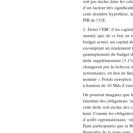
soit pas inclus dans les ca
d’un facteur très significat
cette dernière hypothèse, 
PIB de l‘UE.
2. Doter l’ERC d’un capital
annuel, qui, de ce fait, ne
budget actuel, un capital d
escomptant un rendement f
quintuplement du budget d
dette supplémentaire (3,1%
changerait pas la richesse 
actionnaires, en lieu de fi
nommé « Fonds européen po
à hauteur de 10 Mds d’euros
On pourrait imaginer que le
émettant des obligations ‘r
cette dette soit exclue des 
haut. Comme les obligations
d’actifs supranationaux ‘sûr
États participants) que la 
financière de la zone euro. 