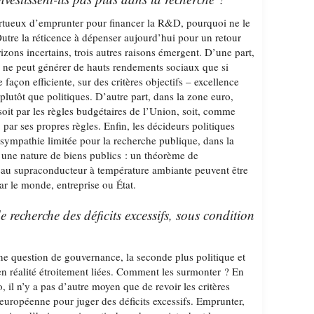
vertueux d’emprunter pour financer la R&D, pourquoi ne le
Outre la réticence à dépenser aujourd’hui pour un retour
rizons incertains, trois autres raisons émergent. D’une part,
 ne peut générer de hauts rendements sociaux que si
e façon efficiente, sur des critères objectifs – excellence
lutôt que politiques. D’autre part, dans la zone euro,
soit par les règles budgétaires de l’Union, soit, comme
 par ses propres règles. Enfin, les décideurs politiques
sympathie limitée pour la recherche publique, dans la
t une nature de biens publics : un théorème de
u supraconducteur à température ambiante peuvent être
ar le monde, entreprise ou État.
e recherche des déficits excessifs, sous condition
une question de gouvernance, la seconde plus politique et
t en réalité étroitement liées. Comment les surmonter ? En
, il n’y a pas d’autre moyen que de revoir les critères
européenne pour juger des déficits excessifs. Emprunter,