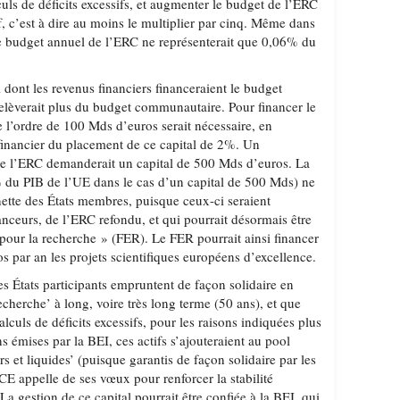
lculs de déficits excessifs, et augmenter le budget de l’ERC
if, c’est à dire au moins le multiplier par cinq. Même dans
le budget annuel de l’ERC ne représenterait que 0,06% du
 dont les revenus financiers financeraient le budget
 relèverait plus du budget communautaire. Pour financer le
e l’ordre de 100 Mds d’euros serait nécessaire, en
inancier du placement de ce capital de 2%. Un
e l’ERC demanderait un capital de 500 Mds d’euros. La
 du PIB de l’UE dans le cas d’un capital de 500 Mds) ne
nette des États membres, puisque ceux-ci seraient
nanceurs, de l’ERC refondu, et qui pourrait désormais être
ur la recherche » (FER). Le FER pourrait ainsi financer
 par an les projets scientifiques européens d’excellence.
s États participants empruntent de façon solidaire en
echerche’ à long, voire très long terme (50 ans), et que
calculs de déficits excessifs, pour les raisons indiquées plus
 émises par la BEI, ces actifs s’ajouteraient au pool
s et liquides’ (puisque garantis de façon solidaire par les
BCE appelle de ses vœux pour renforcer la stabilité
La gestion de ce capital pourrait être confiée à la BEI, qui