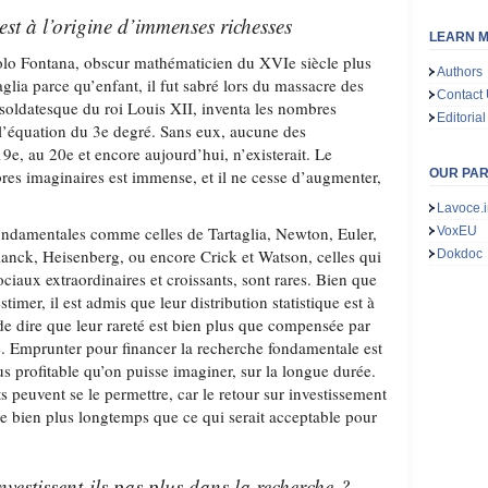
est à l’origine d’immenses richesses
LEARN M
olo Fontana, obscur mathématicien du XVIe siècle plus
Authors
lia parce qu’enfant, il fut sabré lors du massacre des
Contact
 soldatesque du roi Louis XII, inventa les nombres
Editorial
l’équation du 3e degré. Sans eux, aucune des
9e, au 20e et encore aujourd’hui, n’existerait. Le
es imaginaires est immense, et il ne cesse d’augmenter,
OUR PA
Lavoce.i
fondamentales comme celles de Tartaglia, Newton, Euler,
VoxEU
Planck, Heisenberg, ou encore Crick et Watson, celles qui
Dokdoc
iaux extraordinaires et croissants, sont rares. Bien que
stimer, il est admis que leur distribution statistique est à
de dire que leur rareté est bien plus que compensée par
é. Emprunter pour financer la recherche fondamentale est
us profitable qu’on puisse imaginer, sur la longue durée.
ts peuvent se le permettre, car le retour sur investissement
dre bien plus longtemps que ce qui serait acceptable pour
nvestissent-ils pas plus dans la recherche ?