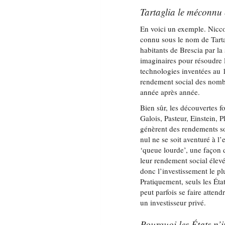
Tartaglia le méconnu 
En voici un exemple. Nicc
connu sous le nom de Tartag
habitants de Brescia par la
imaginaires pour résoudre 
technologies inventées au 1
rendement social des nombr
année après année.
Bien sûr, les découvertes 
Galois, Pasteur, Einstein, 
génèrent des rendements soc
nul ne se soit aventuré à l’e
‘queue lourde’, une façon 
leur rendement social élev
donc l’investissement le pl
Pratiquement, seuls les Éta
peut parfois se faire atten
un investisseur privé.
Pourquoi les États n’i