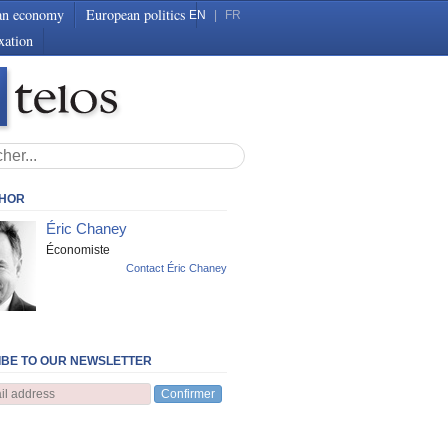
an economy
European politics
EN
|
FR
xation
THOR
Éric Chaney
Économiste
Contact Éric Chaney
BE TO OUR NEWSLETTER
Confirmer