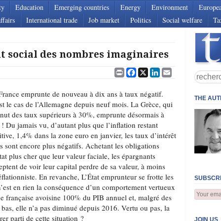
ty
Education
Emerging countries
Energy
Environment
Europe
ffairs
International trade
Job market
Politics
Social welfare
Ta
 social des nombres imaginaires
Print
Facebook
X
LinkedIn
Email
France emprunte de nouveau à dix ans à taux négatif.
THE AU
st le cas de l’Allemagne depuis neuf mois. La Grèce, qui
nut des taux supérieurs à 30%, emprunte désormais à
! Du jamais vu, d’autant plus que l’inflation restant
itive, 1,4% dans la zone euro en janvier, les taux d’intérêt
ls sont encore plus négatifs. Achetant les obligations
tat plus cher que leur valeur faciale, les épargnants
eptent de voir leur capital perdre de sa valeur, à moins
lationniste. En revanche, L’État emprunteur se frotte les
SUBSCRI
n’est en rien la conséquence d’un comportement vertueux
que française avoisine 100% du PIB annuel et, malgré des
s bas, elle n’a pas diminué depuis 2016. Vertu ou pas, la
er parti de cette situation ?
JOIN US