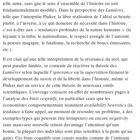
telle autre, sans que le sens d’ensemble de l’histoire en soit
fondamentalement modifié). Dans la perspective des
Lumières
,
telle que l’interprète Pinker, la libre réalisation de l’idéal se heurte
plutôt, à l’inverse, à ce qui demeure de nécessité dans l’histoire,
c’est-à-dire aux « tendances profondes de la nature humaine » (la
loyauté à la tribu, le nationalisme, le respect aveugle de l’autorité,
la pensée magique, le fatalisme, la recherche de boucs émissaires,
etc.).
Il est clair qu’une telle interprétation de la résistance du réel, qui
peut paraître limitée, se contente de réactiver la théorie des
Lumières
selon laquelle l’
ignorance
ou la
superstition
freinent le
développement du savoir et de la liberté dans l’histoire, même si
Pinker met au service de cette théorie de nouveaux outils
scientifiques. L’ouvrage consacre en effet de nombreuses pages à
l’analyse des
biais cognitifs
, en particulier ceux que les
économistes comportementaux nomment
availability heuristics
(la
tendance à faire appel, au moment de résoudre un problème, à des
exemples types qui peuvent être trompeurs) ou encore
negativity
(une mauvaise nouvelle retient davantage l’attention qu’une
bonne, la plupart des individus sont plus sensibles à la perte qu’au
gain). Ces biais cognitifs sont censés rendre compte de l’entropie