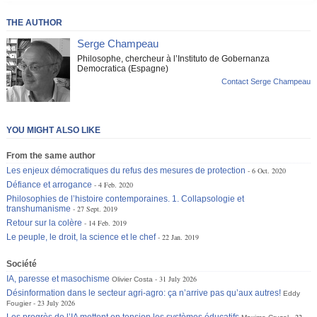
THE AUTHOR
Serge Champeau
Philosophe, chercheur à l’Instituto de Gobernanza
Democratica (Espagne)
Contact Serge Champeau
YOU MIGHT ALSO LIKE
From the same author
Les enjeux démocratiques du refus des mesures de protection
6 Oct. 2020
Défiance et arrogance
4 Feb. 2020
Philosophies de l’histoire contemporaines. 1. Collapsologie et
transhumanisme
27 Sept. 2019
Retour sur la colère
14 Feb. 2019
Le peuple, le droit, la science et le chef
22 Jan. 2019
Société
IA, paresse et masochisme
31 July 2026
Olivier Costa
Désinformation dans le secteur agri-agro: ça n’arrive pas qu’aux autres!
Eddy
23 July 2026
Fougier
Les progrès de l’IA mettent en tension les systèmes éducatifs
22