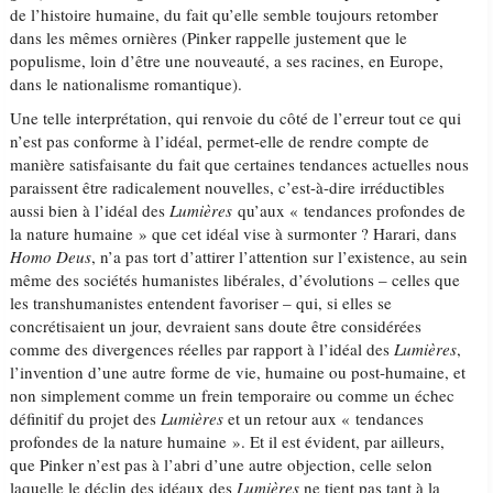
de l’histoire humaine, du fait qu’elle semble toujours retomber
dans les mêmes ornières (Pinker rappelle justement que le
populisme, loin d’être une nouveauté, a ses racines, en Europe,
dans le nationalisme romantique).
Une telle interprétation, qui renvoie du côté de l’erreur tout ce qui
n’est pas conforme à l’idéal, permet-elle de rendre compte de
manière satisfaisante du fait que certaines tendances actuelles nous
paraissent être radicalement nouvelles, c’est-à-dire irréductibles
aussi bien à l’idéal des
Lumières
qu’aux « tendances profondes de
la nature humaine » que cet idéal vise à surmonter ? Harari, dans
Homo Deus
, n’a pas tort d’attirer l’attention sur l’existence, au sein
même des sociétés humanistes libérales, d’évolutions – celles que
les transhumanistes entendent favoriser – qui, si elles se
concrétisaient un jour, devraient sans doute être considérées
comme des divergences réelles par rapport à l’idéal des
Lumières
,
l’invention d’une autre forme de vie, humaine ou post-humaine, et
non simplement comme un frein temporaire ou comme un échec
définitif du projet des
Lumières
et un retour aux « tendances
profondes de la nature humaine ». Et il est évident, par ailleurs,
que Pinker n’est pas à l’abri d’une autre objection, celle selon
laquelle le déclin des idéaux des
Lumières
ne tient pas tant à la