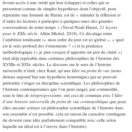
livrant accès à une vérité qui leur échappe) et celles qui se
présentent comme de simples hypothèses dont l’objectif, pour
reprendre une formule de Harari, est de « stimuler la réflexion et
d’aider les lecteurs à participer à quelques-unes des grandes
conversations de notre temps » (Yuval Noah Harari,
21 leçons
pour le XXIe siècle
, Albin Michel, 2018). Ce décalage entre
l’ambition totalisante (« mon ordre du jour est ici global », « quel
est le sens profond des événements ? ») et la prudence
méthodologique (« je puis essayer d’apporter un peu de clarté »)
était déjà repérable dans certaines philosophies de l’histoire des
XVIIIe et XIXe siècles. Le discours sur le sens de l’histoire
universelle n’était, chez Kant, qu’une
Idée
ou
point de vu
e (nous
dirions aujourd’hui une hypothèse heuristique) qui ne pouvait
prétendre s’ériger en discipline scientifique. Les philosophies de
l’histoire contemporaines que l’on peut ranger, par commodité,
sous le titre de
néoprogressisme
, ont ceci de commun avec l’
Idée
d’une histoire universelle du point de vue cosmopolitique
que pour
elles aucune science ou philosophie scientifique de l’histoire dans
son ensemble n’est possible, cela en raison du caractère contingent
du devenir (une idée parfaitement compatible avec celle selon
laquelle un idéal est à l’œuvre dans l’histoire).