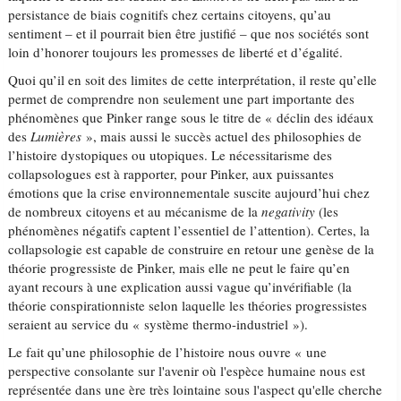
persistance de biais cognitifs chez certains citoyens, qu’au
sentiment – et il pourrait bien être justifié – que nos sociétés sont
loin d’honorer toujours les promesses de liberté et d’égalité.
Quoi qu’il en soit des limites de cette interprétation, il reste qu’elle
permet de comprendre non seulement une part importante des
phénomènes que Pinker range sous le titre de « déclin des idéaux
des
Lumières
», mais aussi le succès actuel des philosophies de
l’histoire dystopiques ou utopiques. Le nécessitarisme des
collapsologues est à rapporter, pour Pinker, aux puissantes
émotions que la crise environnementale suscite aujourd’hui chez
de nombreux citoyens et au mécanisme de la
negativity
(les
phénomènes négatifs captent l’essentiel de l’attention). Certes, la
collapsologie est capable de construire en retour une genèse de la
théorie progressiste de Pinker, mais elle ne peut le faire qu’en
ayant recours à une explication aussi vague qu’invérifiable (la
théorie conspirationniste selon laquelle les théories progressistes
seraient au service du « système thermo-industriel »).
Le fait qu’une philosophie de l’histoire nous ouvre « une
perspective consolante sur l'avenir où l'espèce humaine nous est
représentée dans une ère très lointaine sous l'aspect qu'elle cherche