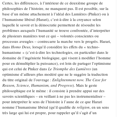
Certes, les différences, à l’intérieur de ce deuxième groupe de
philosophies de l’histoire, ne manquent pas. Il est possible, sur la
base d’un même attachement à l’idéal des Lumières (Pinker) ou à
l’humanisme libéral (Harari), c’est-à-dire à la croyance selon
laquelle le savoir et la démocratie permettent de résoudre les
problèmes auxquels l’humanité se trouve confrontée, d’interpréter
de plusieurs manières tout ce qui – volontés conscientes ou
processus aveugles – contrecarre la marche vers le progrès. Harari,
dans
Homo Deus,
lorsqu’il considère les effets du « techno-
humanisme » (c’est-à-dire les technologies, en particulier dans le
domaine de l’ingénierie biologique, qui visent à modifier l’homme
pour en démultiplier la puissance), est loin de partager l’optimisme
qui est celui de Pinker dans
Le Triomphe des Lumières
(un
optimisme d’ailleurs plus modéré que ne le suggère la traduction
du titre original de l’ouvrage :
Enlightenment now.
The Case for
Reason, Science, Humanism, and Progress
). Mais le geste
philosophique est le même : il consiste à prendre appui sur des
savoirs scientifiques – en veillant à ne pas les instrumentaliser –
pour interpréter le sens de l’histoire à l’aune de ce que Harari
nomme l’humanisme libéral (qu’il qualifie de
religion
, en un sens
très large qui lui est propre, pour rappeler qu’il s’agit d’un