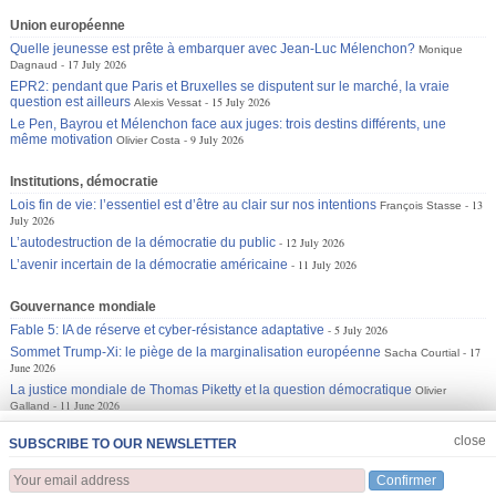
Union européenne
Quelle jeunesse est prête à embarquer avec Jean-Luc Mélenchon?
Monique
17 July 2026
Dagnaud
EPR2: pendant que Paris et Bruxelles se disputent sur le marché, la vraie
question est ailleurs
15 July 2026
Alexis Vessat
Le Pen, Bayrou et Mélenchon face aux juges: trois destins différents, une
même motivation
9 July 2026
Olivier Costa
Institutions, démocratie
Lois fin de vie: l’essentiel est d’être au clair sur nos intentions
13
François Stasse
July 2026
L’autodestruction de la démocratie du public
12 July 2026
L’avenir incertain de la démocratie américaine
11 July 2026
Gouvernance mondiale
Fable 5: IA de réserve et cyber-résistance adaptative
5 July 2026
Sommet Trump-Xi: le piège de la marginalisation européenne
17
Sacha Courtial
June 2026
La justice mondiale de Thomas Piketty et la question démocratique
Olivier
11 June 2026
Galland
JOIN US
CLOSE
close
SUBSCRIBE TO OUR NEWSLETTER
Confirmer