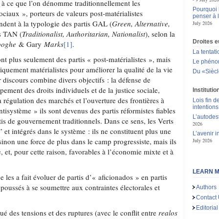
és à ce que l’on dénomme traditionnellement les
Pourquoi l
iaux », porteurs de valeurs post-matérialistes
penser à 
ondent à la typologie des partis GAL (
Green, Alternative,
July 2026
is TAN (
Traditionalist, Authoritarian, Nationalist
), selon la
Droites 
ooghe
& Gary
Marks
[1]
.
La tentat
nt plus seulement des partis « post-matérialistes », mais
Le phén
quement matérialistes pour améliorer la qualité de la vie
Du «Siècle
ur discours combine divers objectifs : la défense de
ement des droits individuels et de la justice sociale,
Instituti
a régulation des marchés et l’ouverture des frontières à
Lois fin de
intentions
ntisystème » ils sont devenus des partis réformistes fiables
L’autodes
is de gouvernement traditionnels. Dans ce sens, les Verts
2026
” et intégrés dans le système : ils ne constituent plus une
L’avenir 
, sinon une force de plus dans le camp progressiste, mais ils
July 2026
e, et, pour cette raison, favorables à l’économie mixte et à
LEARN M
 les a fait évoluer de partis d’« aficionados » en partis
poussés à se soumettre aux contraintes électorales et
Authors
Contact
Editorial
é des tensions et des ruptures (avec le conflit entre
realos