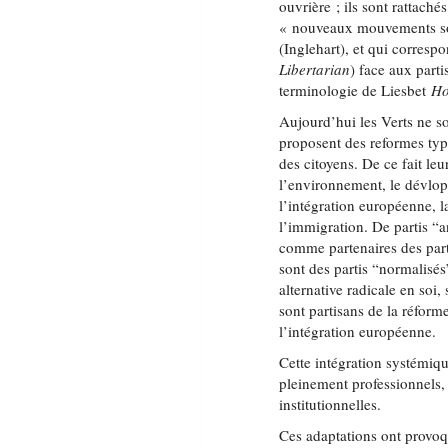
ouvrière ; ils sont rattach
« nouveaux mouvements soc
(Inglehart), et qui corresp
Libertarian
) face aux part
terminologie de Liesbet
H
Aujourd’hui les Verts ne so
proposent des reformes typi
des citoyens. De ce fait le
l’environnement, le dévlopp
l’intégration européenne, l
l’immigration. De partis “a
comme partenaires des part
sont des partis “normalisés
alternative radicale en soi
sont partisans de la réform
l’intégration européenne.
Cette intégration systémique
pleinement professionnels, 
institutionnelles.
Ces adaptations ont provoqu