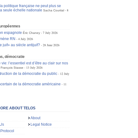
a politique française ne peut plus se
la seule échelle nationale
8
Sacha Courtial
européennes
ion espagnole
7 July 2026
Éric Chaney
omène RN
4 July 2026
 juif» au siècle antijuif?
28 June 2026
ons, démocratie
 vie: l’essentiel est d’être au clair sur nos
13 July 2026
François Stasse
truction de la démocratie du public
12 July
incertain de la démocratie américaine
11
ORE ABOUT TELOS
About
 Us
Legal Notice
 Protocol