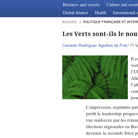
Business and society
Culture and socie
Global finance
Health
International a
ACCUEIL
POLITIQUE FRANÇAISE ET INTER
Les Verts sont-ils le no
Cesáreo Rodríguez Aguilera de Prat
15 A
Il 
ver
l’U
All
l’a
com
pou
L’impression, exprimée par 
profit le leadership progres
vue renforcée par les remar
élections régionales en Bav
devenus la seconde force p