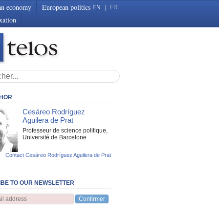
an economy
European politics
EN
|
FR
xation
THOR
Cesáreo Rodríguez
Aguilera de Prat
Professeur de science politique,
Université de Barcelone
Contact Cesáreo Rodríguez Aguilera de Prat
BE TO OUR NEWSLETTER
Confirmer