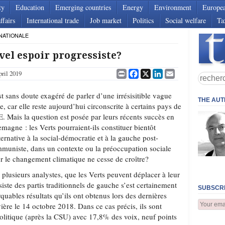
ty
Education
Emerging countries
Energy
Environment
Europe
ffairs
International trade
Job market
Politics
Social welfare
Ta
NATIONALE
uvel espoir progressiste?
Print
Facebook
X
LinkedIn
Email
pril 2019
est sans doute exagéré de parler d’une irrésisitible vague
THE AU
te, car elle reste aujourd’hui circonscrite à certains pays de
E. Mais la question est posée par leurs récents succès en
emagne : les Verts pourraient-ils constituer bientôt
lternative à la social-démocratie et à la gauche post-
muniste, dans un contexte ou la préoccupation sociale
r le changement climatique ne cesse de croître?
plusieurs analystes, que les Verts peuvent déplacer à leur
siste des partis traditionnels de gauche s’est certainement
SUBSCRI
quables résultats qu’ils ont obtenus lors des dernières
ière le 14 octobre 2018. Dans ce cas précis, ils sont
olitique (après la CSU) avec 17,8% des voix, neuf points