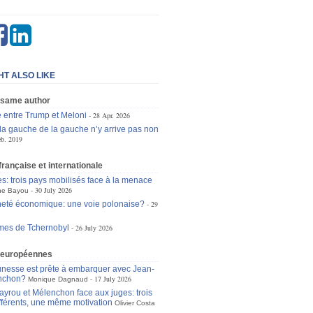
HT ALSO LIKE
 same author
e entre Trump et Meloni
28 Apr. 2026
la gauche de la gauche n’y arrive pas non
eb. 2019
 française et internationale
es: trois pays mobilisés face à la menace
30 July 2026
ne Bayou
eté économique: une voie polonaise?
29
mes de Tchernobyl
26 July 2026
 européennes
unesse est prête à embarquer avec Jean-
nchon?
17 July 2026
Monique Dagnaud
ayrou et Mélenchon face aux juges: trois
ifférents, une même motivation
Olivier Costa