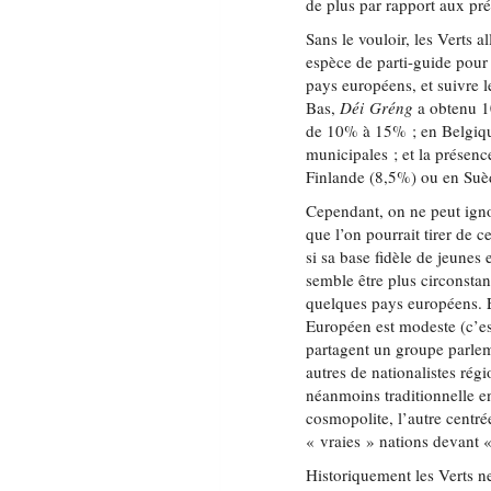
de plus par rapport aux pré
Sans le vouloir, les Verts a
espèce de parti-guide pour 
pays européens, et suivre 
Bas,
Déi Gréng
a obtenu 1
de 10% à 15% ; en Belgi
municipales ; et la présen
Finlande (8,5%) ou en Suèd
Cependant, on ne peut ignor
que l’on pourrait tirer de ce
si sa base fidèle de jeunes
semble être plus circonstanc
quelques pays européens. E
Européen est modeste (c’es
partagent un groupe parlem
autres de nationalistes rég
néanmoins traditionnelle en
cosmopolite, l’autre centré
« vraies » nations devant « l
Historiquement les Verts ne