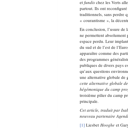
et
fundis
chez les Verts all
partout. Ils ont reconfigur
traditionnels, sans perdre 
« courantisme », la décentr
En conclusion, l’usure de 
ne permettent absolument p
espace perdu. Leur implant
du sud et de l’est de l’Euro
apparaître comme des parti
des programmes généraliste
publiques de divers pays est
qu’aux questions environnem
une alternative globale d
cette alternative globale d
hégémonique du camp prog
troisième pilier du camp p
principale.
Cet article, traduit par Is
nouveau partenaire Agend
[1]
Liesbet
Hooghe
et Ga