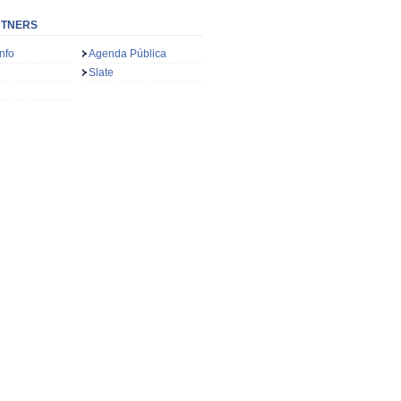
RTNERS
nfo
Agenda Pública
Slate