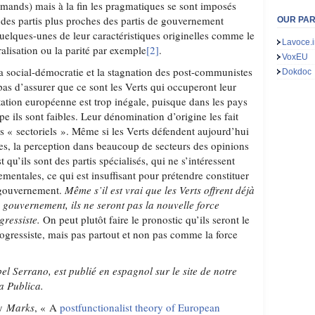
emands) mais à la fin les pragmatiques se sont imposés
é des partis plus proches des partis de gouvernement
OUR PA
quelques-unes de leur caractéristiques originelles comme le
Lavoce.i
alisation ou la parité par exemple
[2]
.
VoxEU
la social-démocratie et la stagnation des post-communistes
Dokdoc
as d’assurer que ce sont les Verts qui occuperont leur
ation européenne est trop inégale, puisque dans les pays
pe ils sont faibles. Leur dénomination d’origine les fait
s « sectoriels ». Même si les Verts défendent aujourd’hui
s, la perception dans beaucoup de secteurs des opinions
 qu’ils sont des partis spécialisés, qui ne s’intéressent
entales, ce qui est insuffisant pour prétendre constituer
e gouvernement.
Même s’il est vrai que les Verts offrent déjà
e gouvernement, ils ne seront pas la nouvelle force
ressiste.
On peut plutôt faire le pronostic qu’ils seront le
rogressiste, mais pas partout et non pas comme la force
abel Serrano, est publié en espagnol sur le site de notre
a Publica.
ry
Marks
, « A
postfunctionalist theory of European