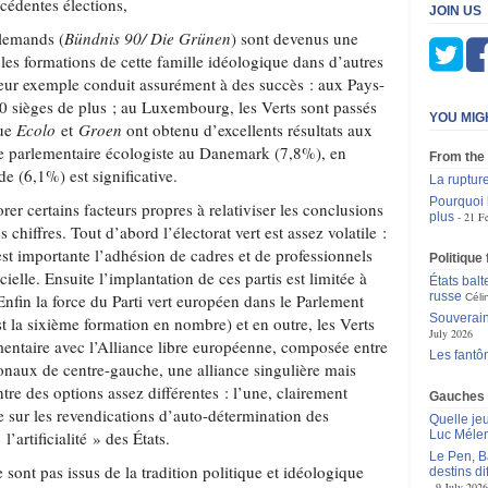
cédentes élections,
JOIN US
llemands (
Bündnis 90/ Die Grünen
) sont devenus une
les formations de cette famille idéologique dans d’autres
leur exemple conduit assurément à des succès : aux Pays-
0 sièges de plus ; au Luxembourg, les Verts sont passés
YOU MIG
que
Ecolo
et
Groen
ont obtenu d’excellents résultats aux
ce parlementaire écologiste au Danemark (7,8%), en
From the
e (6,1%) est significative.
La ruptur
Pourquoi 
er certains facteurs propres à relativiser les conclusions
plus
21 F
s chiffres. Tout d’abord l’électorat vert est assez volatile :
 est importante l’adhésion de cadres et de professionnels
Politique
ielle. Ensuite l’implantation de ces partis est limitée à
États balt
russe
nfin la force du Parti vert européen dans le Parlement
Céli
Souverain
t la sixième formation en nombre) et en outre, les Verts
July 2026
entaire avec l’Alliance libre européenne, composée entre
Les fantô
ionaux de centre-gauche, une alliance singulière mais
tre des options assez différentes : l’une, clairement
Gauches
e sur les revendications d’auto-détermination des
Quelle je
’artificialité » des États.
Luc Méle
Le Pen, B
 sont pas issus de la tradition politique et idéologique
destins d
9 July 2026