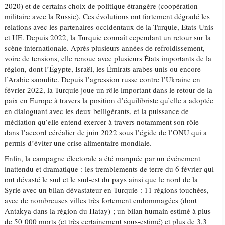
2020) et de certains choix de politique étrangère (coopération
militaire avec la Russie). Ces évolutions ont fortement dégradé les
relations avec les partenaires occidentaux de la Turquie, Etats-Unis
et UE. Depuis 2022, la Turquie connaît cependant un retour sur la
scène internationale. Après plusieurs années de refroidissement,
voire de tensions, elle renoue avec plusieurs États importants de la
région, dont l’Égypte, Israël, les Émirats arabes unis ou encore
l’Arabie saoudite. Depuis l’agression russe contre l’Ukraine en
février 2022, la Turquie joue un rôle important dans le retour de la
paix en Europe à travers la position d’équilibriste qu’elle a adoptée
en dialoguant avec les deux belligérants, et la puissance de
médiation qu’elle entend exercer à travers notamment son rôle
dans l’accord céréalier de juin 2022 sous l’égide de l’ONU qui a
permis d’éviter une crise alimentaire mondiale.
Enfin, la campagne électorale a été marquée par un événement
inattendu et dramatique : les tremblements de terre du 6 février qui
ont dévasté le sud et le sud-est du pays ainsi que le nord de la
Syrie avec un bilan dévastateur en Turquie : 11 régions touchées,
avec de nombreuses villes très fortement endommagées (dont
Antakya dans la région du Hatay) ; un bilan humain estimé à plus
de 50 000 morts (et très certainement sous-estimé) et plus de 3,3