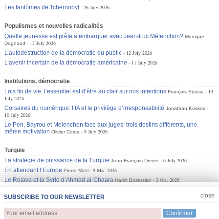
Les fantômes de Tchernobyl
26 July 2026
Populismes et nouvelles radicalités
Quelle jeunesse est prête à embarquer avec Jean-Luc Mélenchon?
Monique
17 July 2026
Dagnaud
L’autodestruction de la démocratie du public
12 July 2026
L’avenir incertain de la démocratie américaine
11 July 2026
Institutions, démocratie
Lois fin de vie: l’essentiel est d’être au clair sur nos intentions
13
François Stasse
July 2026
Corsaires du numérique: l’IA et le privilège d’irresponsabilité
Jonathan Koskas
10 July 2026
Le Pen, Bayrou et Mélenchon face aux juges: trois destins différents, une
même motivation
9 July 2026
Olivier Costa
Turquie
La stratégie de puissance de la Turquie
6 July 2026
Jean-François Drevet
En attendant l’Europe
9 Mar. 2026
Pierre Mirel
Le Rojava et la Syrie d’Ahmad al-Chaara
2 Oct. 2025
Hamit Bozarslan
JOIN US
CLOSE
close
SUBSCRIBE TO OUR NEWSLETTER
Confirmer