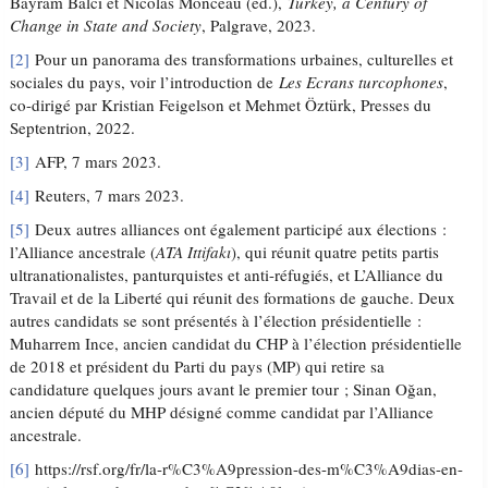
Bayram Balci et Nicolas Monceau (ed.),
Turkey, a Century of
Change in State and Society
, Palgrave, 2023.
[2]
Pour un panorama des transformations urbaines, culturelles et
sociales du pays, voir l’introduction de
Les Ecrans turcophones
,
co-dirigé par Kristian Feigelson et Mehmet Öztürk, Presses du
Septentrion, 2022.
[3]
AFP, 7 mars 2023.
[4]
Reuters, 7 mars 2023.
[5]
Deux autres alliances ont également participé aux élections :
l’Alliance ancestrale (
ATA Ittifakı
), qui réunit quatre petits partis
ultranationalistes, panturquistes et anti-réfugiés, et L’Alliance du
Travail et de la Liberté qui réunit des formations de gauche. Deux
autres candidats se sont présentés à l’élection présidentielle :
Muharrem Ince, ancien candidat du CHP à l’élection présidentielle
de 2018 et président du Parti du pays (MP) qui retire sa
candidature quelques jours avant le premier tour ; Sinan Oğan,
ancien député du MHP désigné comme candidat par l’Alliance
ancestrale.
[6]
https://rsf.org/fr/la-r%C3%A9pression-des-m%C3%A9dias-en-