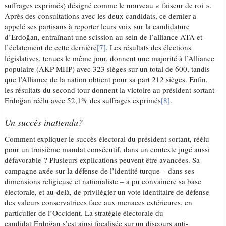
suffrages exprimés) désigné comme le nouveau « faiseur de roi ».
Après des consultations avec les deux candidats, ce dernier a
appelé ses partisans à reporter leurs voix sur la candidature
d’Erdoğan, entraînant une scission au sein de l’alliance ATA et
l’éclatement de cette dernière
[7]
. Les résultats des élections
législatives, tenues le même jour, donnent une majorité à l’Alliance
populaire (AKP-MHP) avec 323 sièges sur un total de 600, tandis
que l’Alliance de la nation obtient pour sa part 212 sièges. Enfin,
les résultats du second tour donnent la victoire au président sortant
Erdoğan réélu avec 52,1% des suffrages exprimés
[8]
.
Un succès inattendu?
Comment expliquer le succès électoral du président sortant, réélu
pour un troisième mandat consécutif, dans un contexte jugé aussi
défavorable ? Plusieurs explications peuvent être avancées. Sa
campagne axée sur la défense de l’identité turque – dans ses
dimensions religieuse et nationaliste – a pu convaincre sa base
électorale, et au-delà, de privilégier un vote identitaire de défense
des valeurs conservatrices face aux menaces extérieures, en
particulier de l’Occident. La stratégie électorale du
candidat Erdoğan s’est ainsi focalisée sur un discours anti-