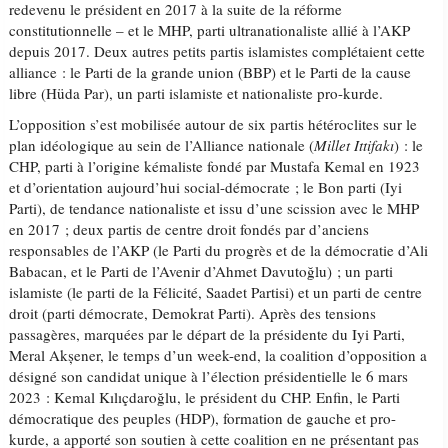
redevenu le président en 2017 à la suite de la réforme
constitutionnelle – et le MHP, parti ultranationaliste allié à l’AKP
depuis 2017. Deux autres petits partis islamistes complétaient cette
alliance : le Parti de la grande union (BBP) et le Parti de la cause
libre (Hüda Par), un parti islamiste et nationaliste pro-kurde.
L’opposition s’est mobilisée autour de six partis hétéroclites sur le
plan idéologique au sein de l’Alliance nationale (
Millet Ittifakı
) : le
CHP, parti à l’origine kémaliste fondé par Mustafa Kemal en 1923
et d’orientation aujourd’hui social-démocrate ; le Bon parti (Iyi
Parti), de tendance nationaliste et issu d’une scission avec le MHP
en 2017 ; deux partis de centre droit fondés par d’anciens
responsables de l’AKP (le Parti du progrès et de la démocratie d’Ali
Babacan, et le Parti de l’Avenir d’Ahmet Davutoğlu) ; un parti
islamiste (le parti de la Félicité, Saadet Partisi) et un parti de centre
droit (parti démocrate, Demokrat Parti). Après des tensions
passagères, marquées par le départ de la présidente du Iyi Parti,
Meral Akșener, le temps d’un week-end, la coalition d’opposition a
désigné son candidat unique à l’élection présidentielle le 6 mars
2023 : Kemal Kılıçdaroğlu, le président du CHP. Enfin, le Parti
démocratique des peuples (HDP), formation de gauche et pro-
kurde, a apporté son soutien à cette coalition en ne présentant pas