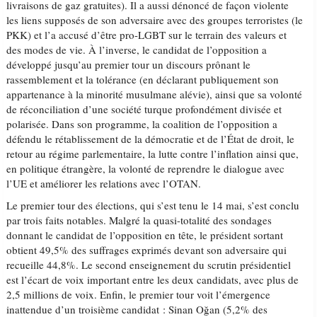
livraisons de gaz gratuites). Il a aussi dénoncé de façon violente
les liens supposés de son adversaire avec des groupes terroristes (le
PKK) et l’a accusé d’être pro-LGBT sur le terrain des valeurs et
des modes de vie. À l’inverse, le candidat de l’opposition a
développé jusqu’au premier tour un discours prônant le
rassemblement et la tolérance (en déclarant publiquement son
appartenance à la minorité musulmane alévie), ainsi que sa volonté
de réconciliation d’une société turque profondément divisée et
polarisée. Dans son programme, la coalition de l’opposition a
défendu le rétablissement de la démocratie et de l’État de droit, le
retour au régime parlementaire, la lutte contre l’inflation ainsi que,
en politique étrangère, la volonté de reprendre le dialogue avec
l’UE et améliorer les relations avec l’OTAN.
Le premier tour des élections, qui s’est tenu le 14 mai, s’est conclu
par trois faits notables. Malgré la quasi-totalité des sondages
donnant le candidat de l’opposition en tête, le président sortant
obtient 49,5% des suffrages exprimés devant son adversaire qui
recueille 44,8%. Le second enseignement du scrutin présidentiel
est l’écart de voix important entre les deux candidats, avec plus de
2,5 millions de voix. Enfin, le premier tour voit l’émergence
inattendue d’un troisième candidat : Sinan Oğan (5,2% des