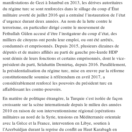
manifestations de Gezi à Istanbul en 2013, les dérives autoritaires
du régime turc se sont renforcées dans le sillage du coup d’État
militaire avorté de juillet 2016 qui a entraîné l’instauration de l’état
d’urgence durant deux années. Au nom de la lutte contre le
terrorisme, en particulier dirigé contre le mouvement de
Fethullah Gülen accusé d’être l’instigateur du coup d’état, des
milliers de citoyens ont perdu leur emploi, ou ont été arrêtés,
condamnés et emprisonnés. Depuis 2015, plusieurs dizaines de
députés et de maires affiliés au parti de gauche pro-kurde HDP
sont démis de leurs fonctions et certains emprisonnés, dont le vice-
président du parti, Selahattin Demirtaș, depuis 2016. Parallèlement,
la présidentialisation du régime turc, mise en œuvre par la réforme
constitutionnelle soumise à référendum en avril 2017, a
considérablement renforcé les pouvoirs du président turc en
affaiblissant les contre-pouvoirs.
En matière de politique étrangère, la Turquie s’est isolée de façon
croissante sur la scène internationale depuis le milieu des années
2010 en raison de son interventionnisme régional (opérations
militaires au nord de la Syrie, tensions en Méditerranée orientale
avec la Grèce et la France, intervention en Libye, soutien à
l’Azerbaïdjan durant la reprise du conflit au Haut Karabagh en