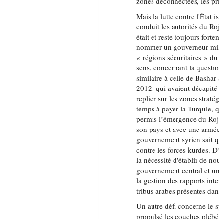
zones déconnectées, les pri
Mais la lutte contre l'État
conduit les autorités du R
était et reste toujours for
nommer un gouverneur milit
« régions sécuritaires » du
sens, concernant la questi
similaire à celle de Bashar
2012, qui avaient décapité 
replier sur les zones straté
temps à payer la Turquie, q
permis l’émergence du Roja
son pays et avec une armée
gouvernement syrien sait qu
contre les forces kurdes. 
la nécessité d'établir de 
gouvernement central et u
la gestion des rapports int
tribus arabes présentes da
Un autre défi concerne le s
propulsé les couches plébéi