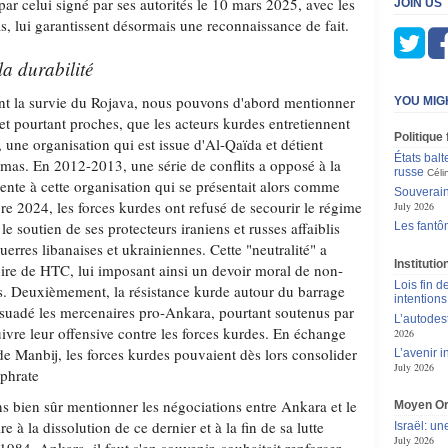
par celui signé par ses autorités le 10 mars 2025, avec les
JOIN US
 lui garantissent désormais une reconnaissance de fait.
la durabilité
ant la survie du Rojava, nous pouvons d'abord mentionner
YOU MIG
s et pourtant proches, que les acteurs kurdes entretiennent
Politique
une organisation qui est issue d'Al-Qaïda et détient
États balt
mas. En 2012-2013, une série de conflits a opposé à la
russe
Céli
nte à cette organisation qui se présentait alors comme
Souverain
re 2024, les forces kurdes ont refusé de secourir le régime
July 2026
le soutien de ses protecteurs iraniens et russes affaiblis
Les fantô
erres libanaises et ukrainiennes. Cette "neutralité" a
Instituti
toire de HTC, lui imposant ainsi un devoir moral de non-
Lois fin de
s. Deuxièmement, la résistance kurde autour du barrage
intentions
ssuadé les mercenaires pro-Ankara, pourtant soutenus par
L’autodes
ivre leur offensive contre les forces kurdes. En échange
2026
n de Manbij, les forces kurdes pouvaient dès lors consolider
L’avenir 
July 2026
uphrate
 bien sûr mentionner les négociations entre Ankara et le
Moyen Or
 à la dissolution de ce dernier et à la fin de sa lutte
Israël: un
July 2026