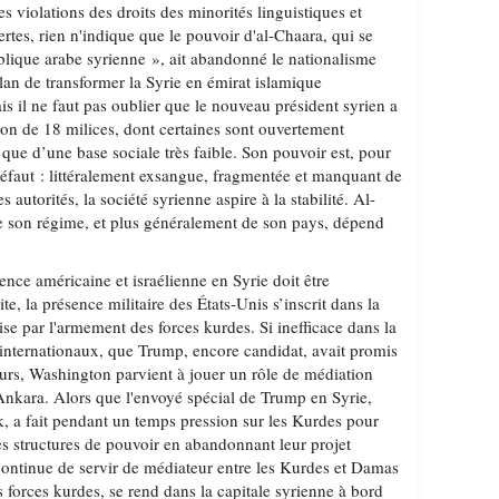
es violations des droits des minorités linguistiques et
rtes, rien n'indique que le pouvoir d'al-Chaara, qui se
lique arabe syrienne », ait abandonné le nationalisme
plan de transformer la Syrie en émirat islamique
s il ne faut pas oublier que le nouveau président syrien a
tion de 18 milices, dont certaines sont ouvertement
e que d’une base sociale très faible. Son pouvoir est, pour
défaut : littéralement exsangue, fragmentée et manquant de
 autorités, la société syrienne aspire à la stabilité. Al-
de son régime, et plus généralement de son pays, dépend
ence américaine et israélienne en Syrie doit être
e, la présence militaire des États-Unis s’inscrit dans la
ise par l'armement des forces kurdes. Si inefficace dans la
s internationaux, que Trump, encore candidat, avait promis
urs, Washington parvient à jouer un rôle de médiation
 Ankara. Alors que l'envoyé spécial de Trump en Syrie,
 a fait pendant un temps pression sur les Kurdes pour
les structures de pouvoir en abandonnant leur projet
ontinue de servir de médiateur entre les Kurdes et Damas
 forces kurdes, se rend dans la capitale syrienne à bord