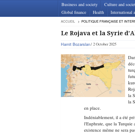
Business and society
Culture and socie
Global finance
Health
International a
ACCUEIL
POLITIQUE FRANÇAISE ET INTER
Le Rojava et la Syrie d
Hamit Bozarslan
2 October 2025
Dan
déc
tur
fut
kur
Roj
la 
la 
en place.
Indéniablement, il a été pri
l'Euphrate, que la Turquie
existence même ne sera pas