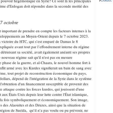
e pouvoir hégémonique en Syrie? Ce sont là les principales
Dokdoc
gime d'Erdogan doit répondre dans la seconde moitié des
 7 octobre
 important de prendre en compte les facteurs internes à la
éveloppements au Moyen-Orient depuis le 7 octobre 2023.
la victoire du HTC, qui s’est emparé de Damas le 8
xpliquée avant tout par l’effondrement interne du régime
détruisant sa société, avait également anéanti ses propres
 nouveau régime sait qu'il n'est pas en mesure
e phase de la guerre, et al-Chaara, le nouvel homme fort à
flit armé avec les Kurdes signifierait un bain de sang avec
même, tout projet de reconstruction économique du pays,
dollars, dépend de l'intégration de la Syrie dans le système
'obtention d'un financement susceptible de provenir des
te attaque contre les forces kurdes, qui jouissent d'une
 aux États-Unis depuis leur lutte contre l'État islamique,
 à la fois symboliquement et économiquement. Son image,
es des Alaouites et des Druzes, ainsi que la situation de
 région de Sueïda, qu’il n’a pas voulu ou pu prévenir, ne