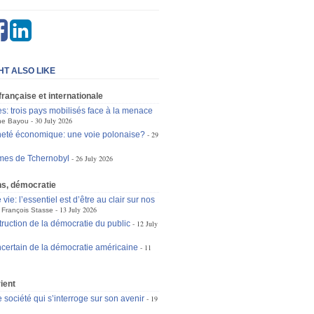
HT ALSO LIKE
 française et internationale
es: trois pays mobilisés face à la menace
30 July 2026
ne Bayou
eté économique: une voie polonaise?
29
mes de Tchernobyl
26 July 2026
ons, démocratie
 vie: l’essentiel est d’être au clair sur nos
13 July 2026
François Stasse
truction de la démocratie du public
12 July
incertain de la démocratie américaine
11
ient
e société qui s’interroge sur son avenir
19