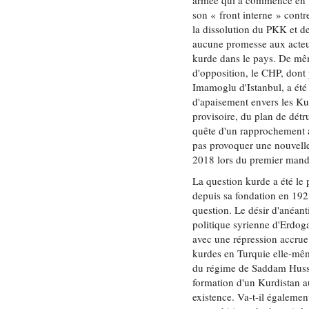
armée qui a commencé en 19
son « front interne » contr
la dissolution du PKK et de 
aucune promesse aux acteur
kurde dans le pays. De même
d'opposition, le CHP, don
Imamoglu d'Istanbul, a été 
d'apaisement envers les Ku
provisoire, du plan de détru
quête d'un rapprochement 
pas provoquer une nouvelle
2018 lors du premier mand
La question kurde a été le 
depuis sa fondation en 1923
question. Le désir d'anéant
politique syrienne d'Erdoga
avec une répression accrue
kurdes en Turquie elle-même
du régime de Saddam Husse
formation d'un Kurdistan a
existence. Va-t-il égaleme