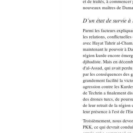
et de traités, à commencer 
nouveaux maîtres de Damas,
D’un état de survie à 
Parmi les facteurs expliqu
les relations, conflictuelle
avec Hayat Tahrir al-Cham, 
maintenant le pouvoir à Da
région kurde encore émerge
djihadiste. Mais en décemb
d'al-Assad, qui avait perdu 
par les conséquences des gu
grandement facilité la vic
agression contre les Kurde
de Techrin a finalement di
des drones turcs, de poursu
de leur retrait de la régio
leur présence à l'est de l'E
Troisièmement, nous devons
PKK, ce qui devrait conduire