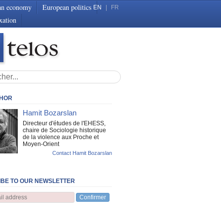
an economy
European politics
EN
|
FR
xation
THOR
Hamit Bozarslan
Directeur d'études de l'EHESS,
chaire de Sociologie historique
de la violence aux Proche et
Moyen-Orient
Contact Hamit Bozarslan
BE TO OUR NEWSLETTER
Confirmer