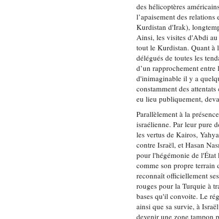
des hélicoptères américains
l’apaisement des relations
Kurdistan d'Irak), longtemp
Ainsi, les visites d'Abdi
tout le Kurdistan. Quant à
délégués de toutes les tend
d’un rapprochement entre l
d'inimaginable il y a quelq
constamment des attentats c
eu lieu publiquement, dev
Parallèlement à la présence
israélienne. Par leur pure d
les vertus de Kairos, Yahya
contre Israël, et Hasan Nas
pour l'hégémonie de l'État 
comme son propre terrain d
reconnaît officiellement ses
rouges pour la Turquie à t
bases qu'il convoite. Le ré
ainsi que sa survie, à Isra
devenir une zone tampon po