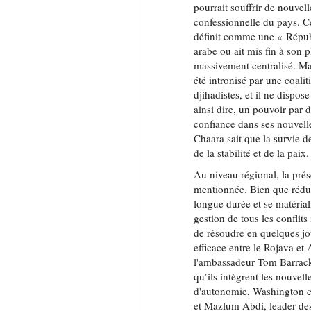
pourrait souffrir de nouvell
confessionnelle du pays. Ce
définit comme une « Répub
arabe ou ait mis fin à son 
massivement centralisé. Mai
été intronisé par une coali
djihadistes, et il ne dispos
ainsi dire, un pouvoir par 
confiance dans ses nouvelles
Chaara sait que la survie 
de la stabilité et de la paix.
Au niveau régional, la prés
mentionnée. Bien que réduit
longue durée et se matérial
gestion de tous les conflit
de résoudre en quelques jo
efficace entre le Rojava et
l'ambassadeur Tom Barrack,
qu’ils intègrent les nouvel
d'autonomie, Washington c
et Mazlum Abdi, leader des