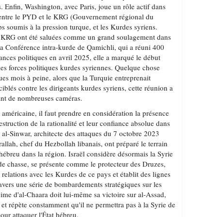
. Enfin, Washington, avec Paris, joue un rôle actif dans
 entre le PYD et le KRG (Gouvernement régional du
s soumis à la pression turque, et les Kurdes syriens.
 au KRG ont été saluées comme un grand soulagement dans
 la Conférence intra-kurde de Qamichli, qui a réuni 400
ances politiques en avril 2025, elle a marqué le début
es forces politiques kurdes syriennes. Quelque chose
ues mois à peine, alors que la Turquie entreprenait
iblés contre les dirigeants kurdes syriens, cette réunion a
ant de nombreuses caméras.
 américaine, il faut prendre en considération la présence
estruction de la rationalité et leur confiance absolue dans
 al-Sinwar, architecte des attaques du 7 octobre 2023
rallah, chef du Hezbollah libanais, ont préparé le terrain
hébreu dans la région. Israël considère désormais la Syrie
e chasse, se présente comme le protecteur des Druzes,
 relations avec les Kurdes de ce pays et établit des lignes
ravers une série de bombardements stratégiques sur les
gime d'al-Chaara doit lui-même sa victoire sur al-Assad,
ël et répète constamment qu'il ne permettra pas à la Syrie de
ur attaquer l'État hébreu.