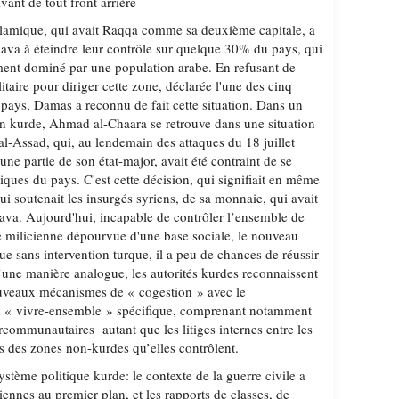
vant de tout front arrière
 islamique, qui avait Raqqa comme sa deuxième capitale, a
ojava à éteindre leur contrôle sur quelque 30% du pays, qui
tement dominé par une population arabe. En refusant de
aire pour diriger cette zone, déclarée l'une des cinq
 pays, Damas a reconnu de fait cette situation. Dans un
on kurde, Ahmad al-Chaara se retrouve dans une situation
 al-Assad, qui, au lendemain des attaques du 18 juillet
une partie de son état-major, avait été contraint de se
giques du pays. C'est cette décision, qui signifiait en même
ui soutenait les insurgés syriens, de sa monnaie, qui avait
va. Aujourd'hui, incapable de contrôler l’ensemble de
 milicienne dépourvue d'une base sociale, le nouveau
e sans intervention turque, il a peu de chances de réussir
D’une manière analogue, les autorités kurdes reconnaissent
nouveaux mécanismes de « cogestion » avec le
n « vivre-ensemble » spécifique, comprenant notamment
ercommunautaires autant que les litiges internes entre les
ns des zones non-kurdes qu’elles contrôlent.
ystème politique kurde: le contexte de la guerre civile a
ennes au premier plan, et les rapports de classes, de