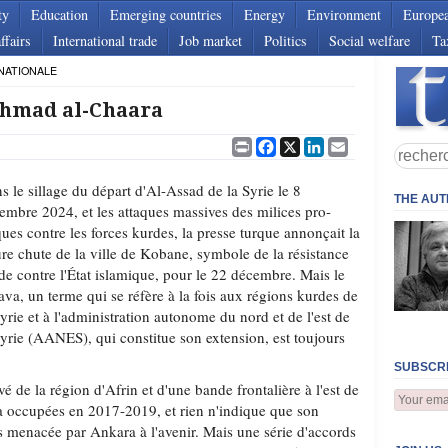
ty
Education
Emerging countries
Energy
Environment
Europe
ffairs
International trade
Job market
Politics
Social welfare
Ta
NATIONALE
’Ahmad al-Chaara
Print
Facebook
X
LinkedIn
Email
s le sillage du départ d'Al-Assad de la Syrie le 8
THE AU
embre 2024, et les attaques massives des milices pro-
ques contre les forces kurdes, la presse turque annonçait la
ure chute de la ville de Kobane, symbole de la résistance
de contre l'État islamique, pour le 22 décembre. Mais le
ava, un terme qui se réfère à la fois aux régions kurdes de
Syrie et à l'administration autonome du nord et de l'est de
Syrie (AANES), qui constitue son extension, est toujours
SUBSCRI
vé de la région d'Afrin et d'une bande frontalière à l'est de
 a occupées en 2017-2019, et rien n'indique que son
 menacée par Ankara à l'avenir. Mais une série d'accords