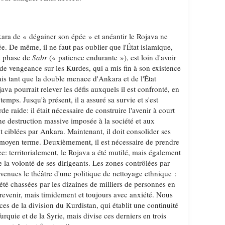
ara de « dégainer son épée » et anéantir le Rojava ne
ée. De même, il ne faut pas oublier que l'État islamique,
e phase de
Sabr
(« patience endurante »), est loin d'avoir
t de vengeance sur les Kurdes, qui a mis fin à son existence
is tant que la double menace d'Ankara et de l'État
ava pourrait relever les défis auxquels il est confronté, en
emps. Jusqu'à présent, il a assuré sa survie et s'est
de raide: il était nécessaire de construire l'avenir à court
ne destruction massive imposée à la société et aux
t ciblées par Ankara. Maintenant, il doit consolider ses
 à moyen terme. Deuxièmement, il est nécessaire de prendre
ce: territorialement, le Rojava a été mutilé, mais également
a volonté de ses dirigeants. Les zones contrôlées par
evenues le théâtre d'une politique de nettoyage ethnique :
 été chassées par les dizaines de milliers de personnes en
venir, mais timidement et toujours avec anxiété. Nous
es de la division du Kurdistan, qui établit une continuité
urquie et de la Syrie, mais divise ces derniers en trois