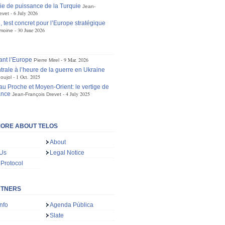
gie de puissance de la Turquie
Jean-
6 July 2026
evet
 test concret pour l’Europe stratégique
30 June 2026
moine
ant l’Europe
9 Mar. 2026
Pierre Mirel
trale à l’heure de la guerre en Ukraine
1 Oct. 2025
oujol
au Proche et Moyen-Orient: le vertige de
ance
4 July 2025
Jean-François Drevet
ORE ABOUT TELOS
About
 Us
Legal Notice
 Protocol
RTNERS
nfo
Agenda Pública
Slate