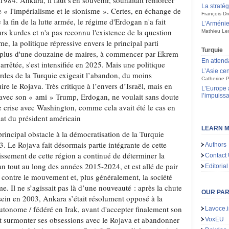
84. Ankara, il faut s'en souvenir, souhaitait renforcer
La straté
e « l'impérialisme et le sionisme ». Certes, en échange de
François Dr
la fin de la lutte armée, le régime d'Erdogan n'a fait
L’Arménie,
s kurdes et n'a pas reconnu l'existence de la question
Mathieu Le
, la politique répressive envers le principal parti
Turquie
t plus d'une douzaine de maires, à commencer par Ekrem
En attend
arrêtée, s'est intensifiée en 2025. Mais une politique
L’Asie cen
rdes de la Turquie exigeait l’abandon, du moins
Catherine P
ire le Rojava. Très critique à l’envers d’Israël, mais en
L’Europe 
avec son « ami » Trump, Erdogan, ne voulait sans doute
l’impuiss
 crise avec Washington, comme cela avait été le cas en
at du président américain
LEARN M
principal obstacle à la démocratisation de la Turquie
. Le Rojava fait désormais partie intégrante de cette
Authors
issement de cette région a continué de déterminer la
Contact
n tout au long des années 2015-2024, et est allé de pair
Editorial
 contre le mouvement et, plus généralement, la société
. Il ne s’agissait pas là d’une nouveauté : après la chute
OUR PA
in en 2003, Ankara s’était résolument opposé à la
utonome / fédéré en Irak, avant d'accepter finalement son
Lavoce.i
nt surmonter ses obsessions avec le Rojava et abandonner
VoxEU