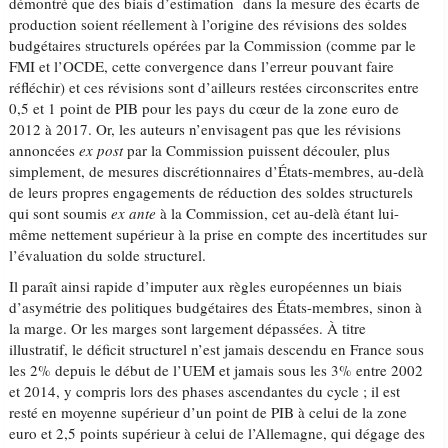
démontré que des biais d’estimation dans la mesure des écarts de
production soient réellement à l’origine des révisions des soldes
budgétaires structurels opérées par la Commission (comme par le
FMI et l’OCDE, cette convergence dans l’erreur pouvant faire
réfléchir) et ces révisions sont d’ailleurs restées circonscrites entre
0,5 et 1 point de PIB pour les pays du cœur de la zone euro de
2012 à 2017. Or, les auteurs n’envisagent pas que les révisions
annoncées
ex post
par la Commission puissent découler, plus
simplement, de mesures discrétionnaires d’États-membres, au-delà
de leurs propres engagements de réduction des soldes structurels
qui sont soumis
ex ante
à la Commission, cet au-delà étant lui-
même nettement supérieur à la prise en compte des incertitudes sur
l’évaluation du solde structurel.
Il paraît ainsi rapide d’imputer aux règles européennes un biais
d’asymétrie des politiques budgétaires des États-membres, sinon à
la marge. Or les marges sont largement dépassées. À titre
illustratif, le déficit structurel n’est jamais descendu en France sous
les 2% depuis le début de l’UEM et jamais sous les 3% entre 2002
et 2014, y compris lors des phases ascendantes du cycle ; il est
resté en moyenne supérieur d’un point de PIB à celui de la zone
euro et 2,5 points supérieur à celui de l’Allemagne, qui dégage des