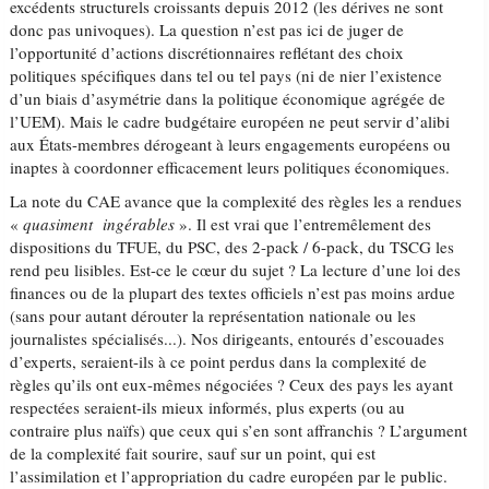
excédents structurels croissants depuis 2012 (les dérives ne sont
donc pas univoques). La question n’est pas ici de juger de
l’opportunité d’actions discrétionnaires reflétant des choix
politiques spécifiques dans tel ou tel pays (ni de nier l’existence
d’un biais d’asymétrie dans la politique économique agrégée de
l’UEM). Mais le cadre budgétaire européen ne peut servir d’alibi
aux États-membres dérogeant à leurs engagements européens ou
inaptes à coordonner efficacement leurs politiques économiques.
La note du CAE avance que la complexité des règles les a rendues
«
quasiment ingérables
». Il est vrai que l’entremêlement des
dispositions du TFUE, du PSC, des 2-pack / 6-pack, du TSCG les
rend peu lisibles. Est-ce le cœur du sujet ? La lecture d’une loi des
finances ou de la plupart des textes officiels n’est pas moins ardue
(sans pour autant dérouter la représentation nationale ou les
journalistes spécialisés...). Nos dirigeants, entourés d’escouades
d’experts, seraient-ils à ce point perdus dans la complexité de
règles qu’ils ont eux-mêmes négociées ? Ceux des pays les ayant
respectées seraient-ils mieux informés, plus experts (ou au
contraire plus naïfs) que ceux qui s’en sont affranchis ? L’argument
de la complexité fait sourire, sauf sur un point, qui est
l’assimilation et l’appropriation du cadre européen par le public.