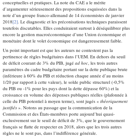
conceptuelles et pratiques. La note du CAE a le mérite
d’argumenter sérieusement des propositions esquissées dans la
note d’un groupe franco-allemand de 14 économistes de janvier
2018
[2]
. Le diagnostic et les préconisations techniques paraissent
toutefois discutables. Elles conduiraient surtout à déséquilibrer plus
encore la gestion macroéconomique d’une Union économique et
monétaire dont le volet économique est dangereusement faible.
Un point important est que les auteurs ne contestent pas la
pertinence de règles budgétaires dans l’UEM. En dehors du seuil
de déficit courant de 3% du PIB, jugé
ad hoc
, les trois autres
paramètres du cadre budgétaire portant sur la dette publique brute
(inférieure à 60% du PIB et réduction chaque année d’au moins
1/20 par rapport à cette valeur), le solde public structurel (-0,5%
du PIB ou -1% pour les pays dont la dette dépasse 60%) et la
croissance en volume des dépenses publiques réelles (plafonnée à
celle du PIB potentiel à moyen terme), sont jugés «
théoriquement
justifiés
». Notons au passage que la communication de la
Commission et des États-membres porte aujourd’hui quasi-
exclusivement sur le seuil de déficit de 3%, que le gouvernement
français se flatte de respecter en 2018, alors que les trois autres
règles ne le sont pas, dans l’indifférence générale.