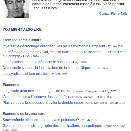
Banque de France, chercheur associé à l’IRIS et à l'Institut
Jacques Delors
Contact Pierre Jaillet
YOU MIGHT ALSO LIKE
From the same authors
Inverser le décrochage européen: les pistes d’Antonin Bergeaud
27 June 2026
Le chômage augmente? Oui, mais le taux d’emploi reste stable — et c’est cela
qui compte
15 May 2026
La dévitalisation de la démocratie sociale
24 Apr. 2026
Démocratie sociale: la face cachée de la crise politique
21 Jan. 2026
Les syndicats et leur mission
29 Sept. 2025
Économie
La grande peur des technologies de rupture
24 July 2026
Vincent Champain
IA: la promesse à l’épreuve des marchés
21 July 2026
Sébastien Guinard
Plus-values à la succession: éviter la double imposition
20 July 2026
Olivier Klein
Économie de la zone euro
Souveraineté économique: une voie polonaise?
29 July 2026
Guerre en Iran: le sismographe des anticipations énergétiques
Stéphane Auray
9 Apr. 2026