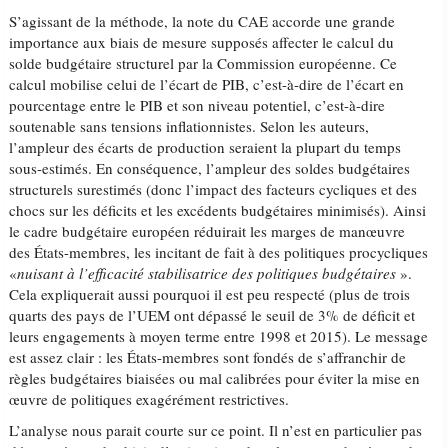
S’agissant de la méthode, la note du CAE accorde une grande
importance aux biais de mesure supposés affecter le calcul du
solde budgétaire structurel par la Commission européenne. Ce
calcul mobilise celui de l’écart de PIB, c’est-à-dire de l’écart en
pourcentage entre le PIB et son niveau potentiel, c’est-à-dire
soutenable sans tensions inflationnistes. Selon les auteurs,
l’ampleur des écarts de production seraient la plupart du temps
sous-estimés. En conséquence, l’ampleur des soldes budgétaires
structurels surestimés (donc l’impact des facteurs cycliques et des
chocs sur les déficits et les excédents budgétaires minimisés). Ainsi
le cadre budgétaire européen réduirait les marges de manœuvre
des États-membres, les incitant de fait à des politiques procycliques
«
nuisant à l’efficacité stabilisatrice des politiques budgétaires
».
Cela expliquerait aussi pourquoi il est peu respecté (plus de trois
quarts des pays de l’UEM ont dépassé le seuil de 3% de déficit et
leurs engagements à moyen terme entre 1998 et 2015). Le message
est assez clair : les États-membres sont fondés de s’affranchir de
règles budgétaires biaisées ou mal calibrées pour éviter la mise en
œuvre de politiques exagérément restrictives.
L’analyse nous parait courte sur ce point. Il n’est en particulier pas