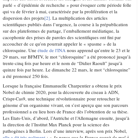
parlé « d’épidémie de recherche » pour évoquer cette période folle
qui va de février à mai, caractérisée par la prolifération et la
dispersion des projets
[2]
. La multiplication des articles
scientifiques publiés dans l’urgence, la course à la prépublication
sur des plateformes de partage, l’emballement médiatique, la
cacophonie des prises de paroles des scientifiques ont fini par
accoucher de ce qu’on pourrait appeler le « spasme » de la
chloroquine. Une
étude de l'INA
nous apprend qu’entre le 23 et le
29 mars, sur BFMTV, le mot “chloroquine” a été prononcé jusqu’à
trente-cinq fois par heure et le nom de “Didier Raoult” jusqu’à
quinze fois par heure. Le dimanche 22 mars, le mot “chloroquine”
a été prononcé 250 fois.
Lorsque la française Emmanuelle Charpentier a obtenu le prix
Nobel de chimie 2020, pour la découverte du ciseau à ADN,
Crispr-Cas9, une technique révolutionnaire pour retoucher le
génome d’un organisme vivant, on s’est aperçu que son parcours
professionnel a eu lieu hors de France dès l’obtention de sa thèse.
Les Etats-Unis, d’abord, l’Autriche et l’Allemagne ensuite, jusqu’à
la direction de l’Institut Max Planck pour la science des
pathogènes à Berlin. Lors d’une interview, après son prix Nobel,
elle a dit très poliment
: «
Je pense que la France aurait du mal à