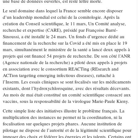
une base de données ouvertes, est resté lettre morte.
Le seul domaine dans lequel la France semble encore disposer
d’un leadership mondial est celui de la comitologie. Après la
création du Conseil scientifique, le 11 mars, Un Comité analyse,
recherche et expertise (CARE), présidé par Françoise Barré-
Sinoussi, a été installé le 24 mars. Un fonds d’urgence dédié au
financement de la recherche sur la Covid a été mis en place le 19
mars, simultanément le ministère de la santé a lancé deux appels à
projets qui ont financé 54 projets de recherche. De son côté l’ANR
(Agence nationale de la recherche) a piloté deux appels à projets
en association avec le consortium REACTing (REsearch and
ACTion targeting emerging infectious diseases), rattaché à
l’Inserm. Les essais cliniques se sont focalisés sur les médicaments
existants, dont l’hydroxychloroquine, avec des résultats décevants.
Au mois de mai était constitué un comité scientifique consacré aux
vaccins, sous la responsabilité de la virologue Marie-Paule Kieny.
Cette simple liste des initiatives illustre le problème français. La
multiplication des instances ne permet ni la coordination, ni la
focalisation sur quelques projets phares. Aucune institution de
pilotage ne dispose de l’autorité et de la légitimité scientifique pour
imposer des choix et fédérer les énergies et les talents. Certains ont