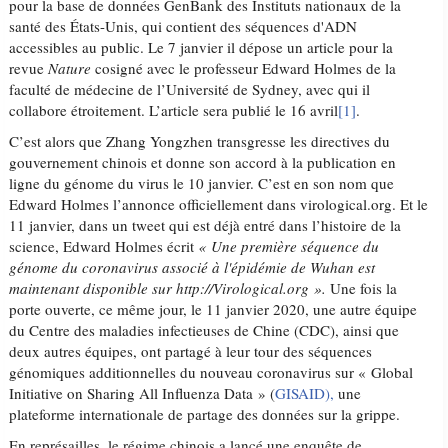
pour la base de données GenBank des Instituts nationaux de la
santé des États-Unis, qui contient des séquences d'ADN
accessibles au public. Le 7 janvier il dépose un article pour la
revue
Nature
cosigné avec le professeur Edward Holmes de la
faculté de médecine de l’Université de Sydney, avec qui il
collabore étroitement. L’article sera publié le 16 avril
[1]
.
C’est alors que Zhang Yongzhen transgresse les directives du
gouvernement chinois et donne son accord à la publication en
ligne du génome du virus le 10 janvier. C’est en son nom que
Edward Holmes l’annonce officiellement dans virological.org. Et le
11 janvier, dans un tweet qui est déjà entré dans l’histoire de la
science, Edward Holmes écrit
« Une première séquence du
génome du coronavirus associé à l'épidémie de Wuhan est
maintenant disponible sur http://Virological.org ».
Une fois la
porte ouverte, ce même jour, le 11 janvier 2020, une autre équipe
du Centre des maladies infectieuses de Chine (CDC), ainsi que
deux autres équipes, ont partagé à leur tour des séquences
génomiques additionnelles du nouveau coronavirus sur « Global
Initiative on Sharing All Influenza Data » (
GISAID),
une
plateforme internationale de partage des données sur la grippe.
En représailles, le régime chinois a lancé une enquête de