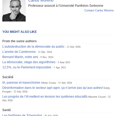
Carlos Moreno
Professeur associé à l'Université Panthéon Sorbonne
Contact Carlos Moreno
YOU MIGHT ALSO LIKE
From the same authors
L’autodestruction de la démocratie du public
12 July 2026
L’année de Cambronne
31 Dec. 2024
Bernard Manin, notre ami
9 Nov. 2024
La démocratie, otage des algorithmes
5 June 2021
12,5%, ou le Parlement impossible
7 Apr. 2021
Société
IA, paresse et masochisme
31 July 2026
Olivier Costa
Désinformation dans le secteur agri-agro: ça n’arrive pas qu’aux autres!
Eddy
23 July 2026
Fougier
Les progrès de l’IA mettent en tension les systèmes éducatifs
22
Maxime Cruzel
July 2026
Santé
Les fantômes de Tchernobyl
26 July 2026