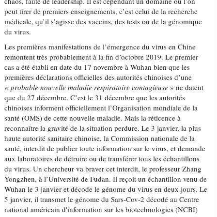
chaos, faute de leadership. Il est cependant un domaine où l’on
peut tirer de premiers enseignements, c’est celui de la recherche
médicale, qu’il s’agisse des vaccins, des tests ou de la génomique
du virus.
Les premières manifestations de l’émergence du virus en Chine
remontent très probablement à la fin d’octobre 2019. Le premier
cas a été établi en date du 17 novembre à Wuhan bien que les
premières déclarations officielles des autorités chinoises d’une
« probable nouvelle maladie respiratoire contagieuse
» ne datent
que du 27 décembre. C’est le 31 décembre que les autorités
chinoises informent officiellement l’Organisation mondiale de la
santé (OMS) de cette nouvelle maladie. Mais la réticence à
reconnaître la gravité de la situation perdure. Le 3 janvier, la plus
haute autorité sanitaire chinoise, la Commission nationale de la
santé, interdit de publier toute information sur le virus, et demande
aux laboratoires de détruire ou de transférer tous les échantillons
du virus. Un chercheur va braver cet interdit, le professeur Zhang
Yongzhen, à l’Université de Fudan. Il reçoit un échantillon venu de
Wuhan le 3 janvier et décode le génome du virus en deux jours. Le
5 janvier, il transmet le génome du Sars-Cov-2 décodé au Centre
national américain d'information sur les biotechnologies (NCBI)