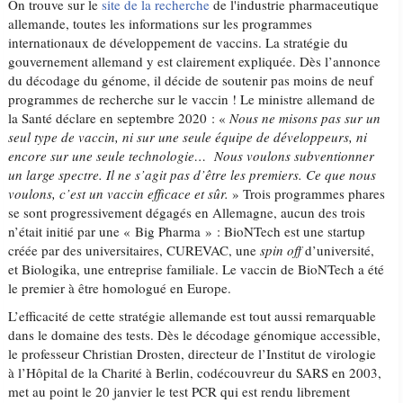
On trouve sur le
site de la recherche
de l'industrie pharmaceutique
allemande, toutes les informations sur les programmes
internationaux de développement de vaccins. La stratégie du
gouvernement allemand y est clairement expliquée. Dès l’annonce
du décodage du génome, il décide de soutenir pas moins de neuf
programmes de recherche sur le vaccin ! Le ministre allemand de
la Santé déclare en septembre 2020 : «
Nous ne misons pas sur un
seul type de vaccin, ni sur une seule équipe de développeurs, ni
encore sur une seule technologie… Nous voulons subventionner
un large spectre. Il ne s’agit pas d’être les premiers. Ce que nous
voulons, c’est un vaccin efficace et sûr.
» Trois programmes phares
se sont progressivement dégagés en Allemagne, aucun des trois
n’était initié par une « Big Pharma » : BioNTech est une startup
créée par des universitaires, CUREVAC, une
spin off
d’université,
et Biologika, une entreprise familiale. Le vaccin de BioNTech a été
le premier à être homologué en Europe.
L’efficacité de cette stratégie allemande est tout aussi remarquable
dans le domaine des tests. Dès le décodage génomique accessible,
le professeur Christian Drosten, directeur de l’Institut de virologie
à l’Hôpital de la Charité à Berlin, codécouvreur du SARS en 2003,
met au point le 20 janvier le test PCR qui est rendu librement