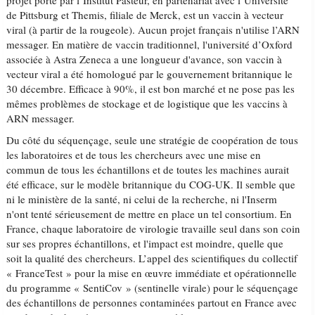
projet porté par l’Institut Pasteur, en partenariat avec l’Université
de Pittsburg et Themis, filiale de Merck, est un vaccin à vecteur
viral (à partir de la rougeole). Aucun projet français n'utilise l’ARN
messager. En matière de vaccin traditionnel, l'université d’Oxford
associée à Astra Zeneca a une longueur d'avance, son vaccin à
vecteur viral a été homologué par le gouvernement britannique le
30 décembre. Efficace à 90%, il est bon marché et ne pose pas les
mêmes problèmes de stockage et de logistique que les vaccins à
ARN messager.
Du côté du séquençage, seule une stratégie de coopération de tous
les laboratoires et de tous les chercheurs avec une mise en
commun de tous les échantillons et de toutes les machines aurait
été efficace, sur le modèle britannique du COG-UK. Il semble que
ni le ministère de la santé, ni celui de la recherche, ni l'Inserm
n'ont tenté sérieusement de mettre en place un tel consortium. En
France, chaque laboratoire de virologie travaille seul dans son coin
sur ses propres échantillons, et l'impact est moindre, quelle que
soit la qualité des chercheurs. L’appel des scientifiques du collectif
« FranceTest » pour la mise en œuvre immédiate et opérationnelle
du programme « SentiCov » (sentinelle virale) pour le séquençage
des échantillons de personnes contaminées partout en France avec