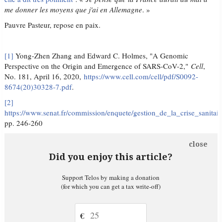
me donner les moyens que j'ai en Allemagne
. »
Pauvre Pasteur, repose en paix.
[1]
Yong-Zhen Zhang and Edward C. Holmes, "A Genomic
Perspective on the Origin and Emergence of SARS-CoV-2,"
Cell
,
No. 181, April 16, 2020,
https://www.cell.com/cell/pdf/S0092-
8674(20)30328-7.pdf
.
[2]
https://www.senat.fr/commission/enquete/gestion_de_la_crise_sanitair
pp. 246-260
close
Did you enjoy this article?
Support Telos by making a donation
(for which you can get a tax write-off)
€