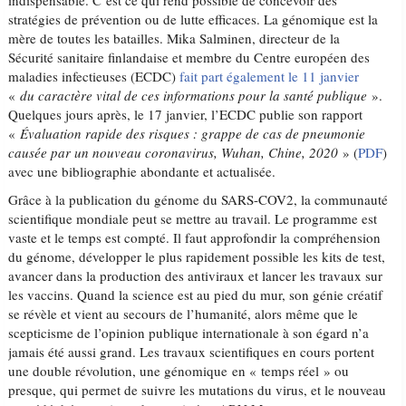
indispensable. C’est ce qui rend possible de concevoir des
stratégies de prévention ou de lutte efficaces. La génomique est la
mère de toutes les batailles. Mika Salminen, directeur de la
Sécurité sanitaire finlandaise et membre du Centre européen des
maladies infectieuses (ECDC)
fait part également le 11 janvier
«
du caractère vital de ces informations pour la santé publique
».
Quelques jours après, le 17 janvier, l’ECDC publie son rapport
«
Évaluation rapide des risques : grappe de cas de pneumonie
causée par un nouveau coronavirus, Wuhan, Chine, 2020
» (
PDF
)
avec une bibliographie abondante et actualisée.
Grâce à la publication du génome du SARS-COV2, la communauté
scientifique mondiale peut se mettre au travail. Le programme est
vaste et le temps est compté. Il faut approfondir la compréhension
du génome, développer le plus rapidement possible les kits de test,
avancer dans la production des antiviraux et lancer les travaux sur
les vaccins. Quand la science est au pied du mur, son génie créatif
se révèle et vient au secours de l’humanité, alors même que le
scepticisme de l’opinion publique internationale à son égard n’a
jamais été aussi grand. Les travaux scientifiques en cours portent
une double révolution, une génomique en « temps réel » ou
presque, qui permet de suivre les mutations du virus, et le nouveau