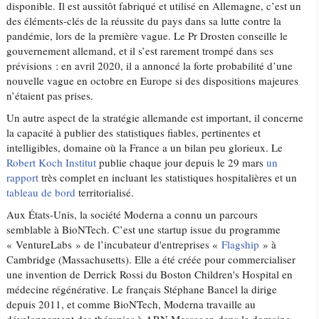
disponible. Il est aussitôt fabriqué et utilisé en Allemagne, c’est un
des éléments-clés de la réussite du pays dans sa lutte contre la
pandémie, lors de la première vague. Le Pr Drosten conseille le
gouvernement allemand, et il s’est rarement trompé dans ses
prévisions : en avril 2020, il a annoncé la forte probabilité d’une
nouvelle vague en octobre en Europe si des dispositions majeures
n’étaient pas prises.
Un autre aspect de la stratégie allemande est important, il concerne
la capacité à publier des statistiques fiables, pertinentes et
intelligibles, domaine où la France a un bilan peu glorieux. Le
Robert Koch Institut
publie chaque jour depuis le 29 mars
un
rapport
très complet en incluant les statistiques hospitalières et un
tableau de bord
territorialisé.
Aux États-Unis, la société Moderna a connu un parcours
semblable à BioNTech. C’est une startup issue du programme
« VentureLabs » de l’incubateur d'entreprises «
Flagship
» à
Cambridge (Massachusetts). Elle a été créée pour commercialiser
une invention de Derrick Rossi du Boston Children's Hospital en
médecine régénérative. Le français Stéphane Bancel la dirige
depuis 2011, et comme BioNTech, Moderna travaille au