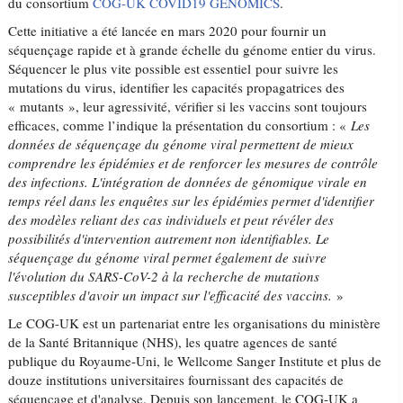
du consortium
COG-UK COVID19 GENOMICS
.
Cette initiative a été lancée en mars 2020 pour fournir un
séquençage rapide et à grande échelle du génome entier du virus.
Séquencer le plus vite possible est essentiel pour suivre les
mutations du virus, identifier les capacités propagatrices des
« mutants », leur agressivité, vérifier si les vaccins sont toujours
efficaces, comme l’indique la présentation du consortium : «
Les
données de séquençage du génome viral permettent de mieux
comprendre les épidémies et de renforcer les mesures de contrôle
des infections. L'intégration de données de génomique virale en
temps réel dans les enquêtes sur les épidémies permet d'identifier
des modèles reliant des cas individuels et peut révéler des
possibilités d'intervention autrement non identifiables. Le
séquençage du génome viral permet également de suivre
l'évolution du SARS-CoV-2 à la recherche de mutations
susceptibles d'avoir un impact sur l'efficacité des vaccins.
»
Le COG-UK est un partenariat entre les organisations du ministère
de la Santé Britannique (NHS), les quatre agences de santé
publique du Royaume-Uni, le Wellcome Sanger Institute et plus de
douze institutions universitaires fournissant des capacités de
séquençage et d'analyse. Depuis son lancement, le COG-UK a