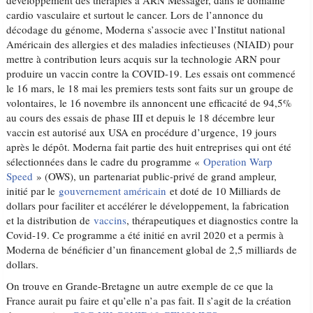
développement des thérapies à ARN Messager, dans le domaine
cardio vasculaire et surtout le cancer. Lors de l’annonce du
décodage du génome, Moderna s’associe avec l’Institut national
Américain des allergies et des maladies infectieuses (NIAID) pour
mettre à contribution leurs acquis sur la technologie ARN pour
produire un vaccin contre la COVID-19. Les essais ont commencé
le 16 mars, le 18 mai les premiers tests sont faits sur un groupe de
volontaires, le 16 novembre ils annoncent une efficacité de 94,5%
au cours des essais de phase III et depuis le 18 décembre leur
vaccin est autorisé aux USA en procédure d’urgence, 19 jours
après le dépôt. Moderna fait partie des huit entreprises qui ont été
sélectionnées dans le cadre du programme «
Operation Warp
Speed
» (OWS), un partenariat public-privé de grand ampleur,
initié par le
gouvernement américain
et doté de 10 Milliards de
dollars pour faciliter et accélérer le développement, la fabrication
et la distribution de
vaccins
, thérapeutiques et diagnostics contre la
Covid-19. Ce programme a été initié en avril 2020 et a permis à
Moderna de bénéficier d’un financement global de 2,5 milliards de
dollars.
On trouve en Grande-Bretagne un autre exemple de ce que la
France aurait pu faire et qu’elle n’a pas fait. Il s’agit de la création