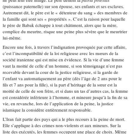
ne peut leur être infligé. Le père détient la
patria potestas
(puissance paternelle) sur son épouse, ses enfants et ses esclaves.
Autrement dit, le père est le « détenteur du sang » des membres de
la famille qui sont ses « propriétés ». C’est la raison pour laquelle
le père de Babak échappe à tout châtiment, alors que la mère,
complice du meurtre, risque une peine plus sévère que le meurtrier
lui-même.
Encore une fois, à travers l’indignation provoquée par cette affaire,
c’est l’incompatibilité de la loi religieuse avec les mœurs de la
société iranienne qui est mise en évidence. Si la vie d’une femme
vaut la moitié de celle d’un homme, si son témoignage n’est pas
recevable devant la cour de la justice religieuse, si la garde de
l’enfant va automatiquement au père (dès l’âge de 2 ans pour le
fils et 7 ans pour la fille), si la part d’héritage de la sœur est la
moitié de celle de son frère, et si dans un tas d’autres cas, la femme
est considérée inférieure à l’homme, et mineure jusqu’à la fin de sa
vie, en revanche, lors de l’application de la peine, la justice
islamique la considère entièrement responsable.
L’Iran fait partie des pays qui a le plus recours à la peine de mort.
Elle s’applique à des crimes non-violents et aux mineurs. Sur la
liste des exécutés, les femmes occupent une place de choix. Même