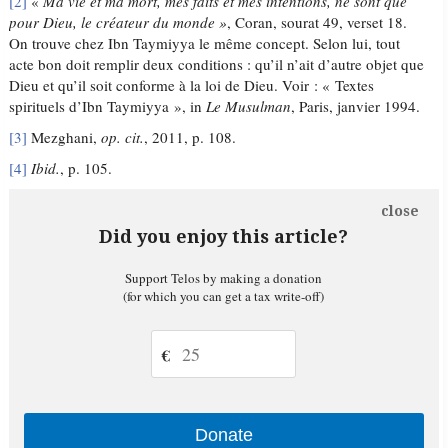
[2]
«
Ma vie et ma mort, mes faits et mes intentions, ne sont que
pour Dieu, le créateur du monde »
, Coran, sourat 49, verset 18.
On trouve chez Ibn Taymiyya le même concept. Selon lui, tout
acte bon doit remplir deux conditions : qu’il n’ait d’autre objet que
Dieu et qu’il soit conforme à la loi de Dieu. Voir : « Textes
spirituels d’Ibn Taymiyya », in
Le Musulman
, Paris, janvier 1994.
[3]
Mezghani,
op. cit.
, 2011, p. 108.
[4]
Ibid.
, p. 105.
close
Did you enjoy this article?
Support Telos by making a donation
(for which you can get a tax write-off)
€
Donate