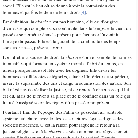
social. Elle est le lieu où se donne à voir la soumission des
hommes et parfois le déni de leurs droits
[4]
. »
Par définition, la
charia
n’est pas humaine, elle est d’origine
divine. Ce qui compte est sa continuité dans le temps, elle vient du
passé et se perpétue dans le présent pour façonner l’avenir à
l’image du passé. Elle est le garant de la continuité des temps
sociaux : passé, présent, avenir.
Loin d’être la source de droit, la
charia
est un ensemble de normes
immuables qui forment un système moral à l’abri du temps, en
union presque indissoluble avec les dogmes. Elle divise les
hommes en différentes catégories, attache l’inférieur au supérieur,
assure la suprématie des uns et exige la soumission des autres. Son
but n’est pas de réaliser la justice, ni de rendre à chacun ce qui lui
est dû, mais de le river à sa place et de le confiner dans un rôle qui
lui a été assigné selon les règles d’un passé omniprésent.
Pourtant l’Iran de l’époque des Pahlavis possédait un véritable
système judiciaire, avec toutes les structures légales dignes des
sociétés modernes. C’est la raison pour laquelle le retour à la
justice religieuse et à la
charia
est vécu comme une régression et
suscite l’indignation dans l’ensemble de la société. Depuis