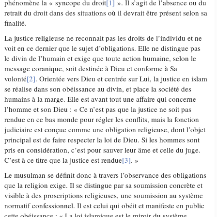
phénomène la « syncope du droit
[1]
». Il s’agit de l’absence ou du
retrait du droit dans des situations où il devrait être présent selon sa
finalité.
La justice religieuse ne reconnait pas les droits de l’individu et ne
voit en ce dernier que le sujet d’obligations. Elle ne distingue pas
le divin de l’humain et exige que toute action humaine, selon le
message coranique, soit destinée à Dieu et conforme à Sa
volonté
[2]
. Orientée vers Dieu et centrée sur Lui, la justice en islam
se réalise dans son obéissance au divin, et place la société des
humains à la marge. Elle est avant tout une affaire qui concerne
l’homme et son Dieu : « Ce n’est pas que la justice ne soit pas
rendue en ce bas monde pour régler les conflits, mais la fonction
judiciaire est conçue comme une obligation religieuse, dont l’objet
principal est de faire respecter la loi de Dieu. Si les hommes sont
pris en considération, c’est pour sauver leur âme et celle du juge.
C’est à ce titre que la justice est rendue
[3]
. »
Le musulman se définit donc à travers l’observance des obligations
que la religion exige. Il se distingue par sa soumission concrète et
visible à des proscriptions religieuses, une soumission au système
normatif confessionnel. Il est celui qui obéit et manifeste en public
cette obéissance : « La loi islamique est le miroir du système