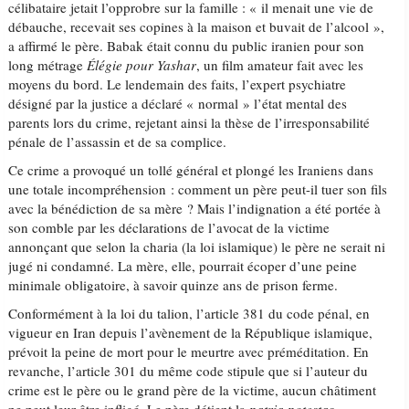
célibataire jetait l’opprobre sur la famille : « il menait une vie de
débauche, recevait ses copines à la maison et buvait de l’alcool »,
a affirmé le père. Babak était connu du public iranien pour son
long métrage
É
légie pour Yashar
, un film amateur fait avec les
moyens du bord. Le lendemain des faits, l’expert psychiatre
désigné par la justice a déclaré « normal » l’état mental des
parents lors du crime, rejetant ainsi la thèse de l’irresponsabilité
pénale de l’assassin et de sa complice.
Ce crime a provoqué un tollé général et plongé les Iraniens dans
une totale incompréhension : comment un père peut-il tuer son fils
avec la bénédiction de sa mère ? Mais l’indignation a été portée à
son comble par les déclarations de l’avocat de la victime
annonçant que selon la charia (la loi islamique) le père ne serait ni
jugé ni condamné. La mère, elle, pourrait écoper d’une peine
minimale obligatoire, à savoir quinze ans de prison ferme.
Conformément à la loi du talion, l’article 381 du code pénal, en
vigueur en Iran depuis l’avènement de la République islamique,
prévoit la peine de mort pour le meurtre avec préméditation. En
revanche, l’article 301 du même code stipule que si l’auteur du
crime est le père ou le grand père de la victime, aucun châtiment