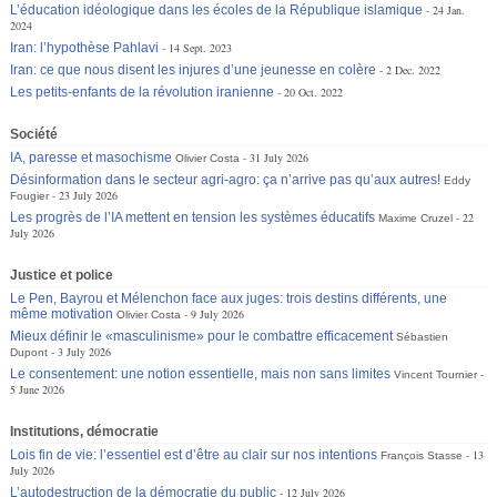
L’éducation idéologique dans les écoles de la République islamique
24 Jan.
2024
Iran: l’hypothèse Pahlavi
14 Sept. 2023
Iran: ce que nous disent les injures d’une jeunesse en colère
2 Dec. 2022
Les petits-enfants de la révolution iranienne
20 Oct. 2022
Société
IA, paresse et masochisme
31 July 2026
Olivier Costa
Désinformation dans le secteur agri-agro: ça n’arrive pas qu’aux autres!
Eddy
23 July 2026
Fougier
Les progrès de l’IA mettent en tension les systèmes éducatifs
22
Maxime Cruzel
July 2026
Justice et police
Le Pen, Bayrou et Mélenchon face aux juges: trois destins différents, une
même motivation
9 July 2026
Olivier Costa
Mieux définir le «masculinisme» pour le combattre efficacement
Sébastien
3 July 2026
Dupont
Le consentement: une notion essentielle, mais non sans limites
Vincent Tournier
5 June 2026
Institutions, démocratie
Lois fin de vie: l’essentiel est d’être au clair sur nos intentions
13
François Stasse
July 2026
L’autodestruction de la démocratie du public
12 July 2026