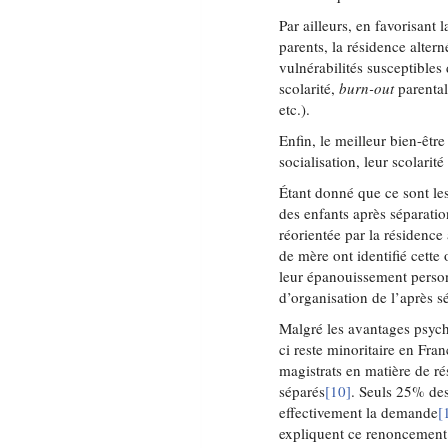
Par ailleurs, en favorisant
parents, la résidence alter
vulnérabilités susceptible
scolarité,
burn-out
parental
etc.).
Enfin, le meilleur bien-être
socialisation, leur scolarité
Étant donné que ce sont les
des enfants après séparation
réorientée par la résidence
de mère ont identifié cett
leur épanouissement person
d’organisation de l’après s
Malgré les avantages psych
ci reste minoritaire en Fr
magistrats en matière de r
séparés
[10]
. Seuls 25% des
effectivement la demande
[
expliquent ce renoncement 