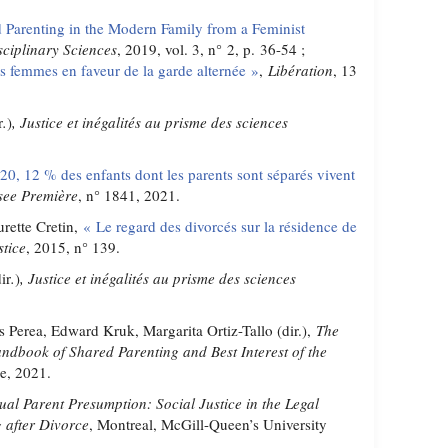
 Parenting in the Modern Family from a Feminist
sciplinary Sciences
, 2019, vol. 3, n° 2, p. 36-54 ;
s femmes en faveur de la garde alternée »
,
Libération
, 13
r
.
)
, Justice et inégalités au prisme des sciences
20, 12 % des enfants dont les parents sont séparés vivent
see Première
, n° 1841, 2021.
rette Cretin,
« Le regard des divorcés sur la résidence de
stice
, 2015, n° 139.
ir
.
)
, Justice et inégalités au prisme des sciences
Perea, Edward Kruk, Margarita Ortiz-Tallo (dir.),
The
ndbook of Shared Parenting and Best Interest of the
e, 2021.
ual Parent Presumption: Social Justice in the Legal
 after Divorce
, Montreal, McGill-Queen’s University