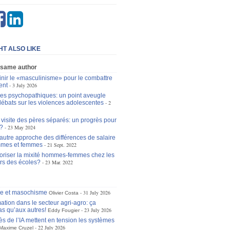
HT ALSO LIKE
 same author
inir le «masculinisme» pour le combattre
ent
3 July 2026
les psychopathiques: un point aveugle
débats sur les violences adolescentes
2
 visite des pères séparés: un progrès pour
?
23 May 2024
autre approche des différences de salaire
mmes et femmes
21 Sept. 2022
avoriser la mixité hommes-femmes chez les
rs des écoles?
23 Mar. 2022
se et masochisme
31 July 2026
Olivier Costa
ation dans le secteur agri-agro: ça
as qu’aux autres!
23 July 2026
Eddy Fougier
ès de l’IA mettent en tension les systèmes
22 July 2026
Maxime Cruzel