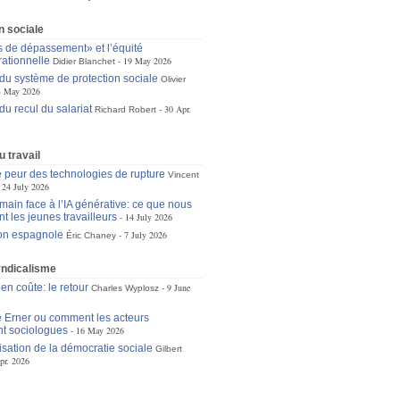
n sociale
s de dépassement» et l’équité
rationnelle
19 May 2026
Didier Blanchet
 du système de protection sociale
Olivier
3 May 2026
du recul du salariat
30 Apr.
Richard Robert
 travail
 peur des technologies de rupture
Vincent
24 July 2026
main face à l’IA générative: ce que nous
t les jeunes travailleurs
14 July 2026
ion espagnole
7 July 2026
Éric Chaney
yndicalisme
 en coûte: le retour
9 June
Charles Wyplosz
 Erner ou comment les acteurs
t sociologues
16 May 2026
isation de la démocratie sociale
Gilbert
pr. 2026