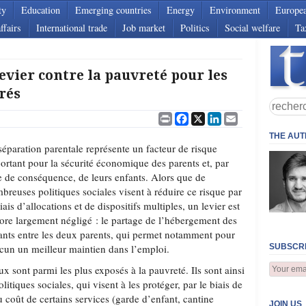
ty
Education
Emerging countries
Energy
Environment
Europe
ffairs
International trade
Job market
Politics
Social welfare
Ta
evier contre la pauvreté pour les
rés
Print
Facebook
X
LinkedIn
Email
THE AU
séparation parentale représente un facteur de risque
ortant pour la sécurité économique des parents et, par
e de conséquence, de leurs enfants. Alors que de
breuses politiques sociales visent à réduire ce risque par
biais d’allocations et de dispositifs multiples, un levier est
ore largement négligé : le partage de l’hébergement des
ants entre les deux parents, qui permet notamment pour
cun un meilleur maintien dans l’emploi.
SUBSCRI
sont parmi les plus exposés à la pauvreté. Ils sont ainsi
itiques sociales, qui visent à les protéger, par le biais de
u coût de certains services (garde d’enfant, cantine
JOIN US