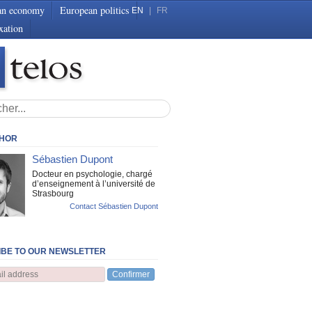
an economy
European politics
EN
|
FR
xation
THOR
Sébastien Dupont
Docteur en psychologie, chargé
d’enseignement à l’université de
Strasbourg
Contact Sébastien Dupont
BE TO OUR NEWSLETTER
Confirmer