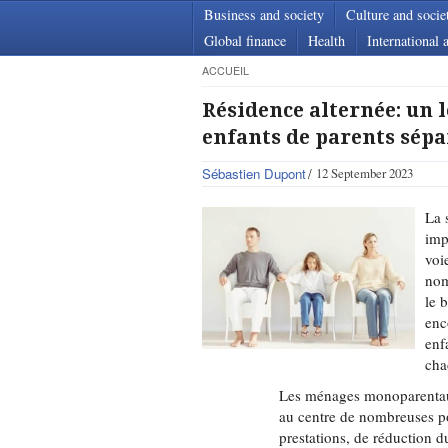
Business and society
Culture and socie
Global finance
Health
International a
ACCUEIL
Résidence alternée: un l
enfants de parents sépa
Sébastien Dupont
12 September 2023
La 
imp
voi
nom
le 
enc
enf
cha
Les ménages monoparentaux 
au centre de nombreuses pol
prestations, de réduction d