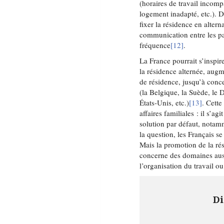
(horaires de travail incomp
logement inadapté, etc.). De
fixer la résidence en alter
communication entre les par
fréquence
[12]
.
La France pourrait s’inspir
la résidence alternée, augm
de résidence, jusqu’à conce
(la Belgique, la Suède, le 
États-Unis, etc.)
[13]
. Cette
affaires familiales : il s’
solution par défaut, notam
la question, les Français s
Mais la promotion de la rés
concerne des domaines aussi 
l’organisation du travail o
Di