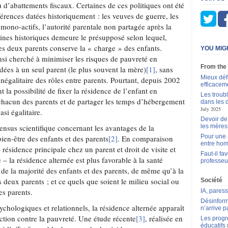
ou d’abattements fiscaux. Certaines de ces politiques ont été
férences datées historiquement : les veuves de guerre, les
 mono-actifs, l’autorité parentale non partagée après la
gines historiques demeure le présupposé selon lequel,
es deux parents ­conserve la « charge » des enfants.
YOU MIG
nsi cherché à minimiser les risques de pauvreté en
From the
dées à un seul parent (le plus souvent la mère)
[1]
, sans
Mieux déf
 inégalitaire des rôles entre parents. Pourtant, depuis 2002
efficacem
t la possibilité de fixer la résidence de l’enfant en
Les troub
chacun des parents et de partager les temps d’hébergement
dans les 
July 2025
si égalitaire.
Devoir de
ensus scientifique concernant les avantages de la
les mères
Pour une 
bien-être des enfants et des parents
[2]
. En comparaison
entre ho
 résidence principale chez un parent et droit de visite et
Faut-il f
– la résidence alternée est plus favorable à la santé
professeu
de la majorité des enfants et des parents, de même qu’à la
es deux parents ; et ce quels que soient le milieu social ou
Société
les parents.
IA, pares
Désinform
ychologiques et relationnels, la résidence alternée apparaît
n’arrive p
tion contre la pauvreté. Une étude récente
[3]
, réalisée en
Les progr
éducatifs