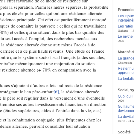
 l’effet favorable de ce mode de résidence sur
près la séparation. Parmi les mères séparées, la probabilité
Protectio
 plus élevée pour celles qui ont une résidence alternée
Les «jour
résidence principale. Cet effet est particulièrement marqué
intergéné
sques de connaître la pauvreté : celles qui ne travaillaient
Les ratés
1
0%) et celles qui se situent dans le plus bas quintile des
Galland
Le mythe 
du seul accès à l’emploi, des recherches menées aux
2026
la résidence alternée donne aux mères l’accès à de
carrière et à de plus hauts revenus. Une étude de France
Marché du
tré que le système socio-fiscal français (aides sociales,
La grande
 entraîne mécaniquement une majoration du soutien
Champain
Rester hu
 de résidence alternée (+ 70% en comparaison avec la
apprennen
La tentat
es s’ajoutent d’autres effets indirects de la résidence
Social, s
protégeant le lien père-enfant
[6]
, la résidence alternée
Quoi qu’il
 le père soit régulier dans le versement d’une éventuelle
2026
érennise ses autres investissements financiers en direction
Guillaume
e (études supérieures, aides à l’entrée dans la vie, etc.).
deviennen
La dévital
e et la cohabitation conjugale, plus fréquentes chez les
24 A
Cette
idence alternée, peuvent consolider leur situation
Société