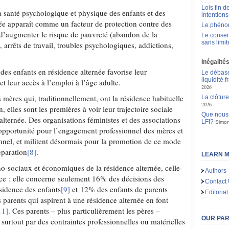
Lois fin de
 la santé psychologique et physique des enfants et des
intentions
née apparaît comme un facteur de protection contre des
Le phén
s d’augmenter le risque de pauvreté (abandon de la
Le consen
sans limit
, arrêts de travail, troubles psychologiques, addictions,
Inégalité
 des enfants en résidence alternée favorise leur
Le débas
liquidité f
 et leur accès à l’emploi à l’âge adulte.
2026
 mères qui, traditionnellement, ont la résidence habituelle
La clôture
2026
, elles sont les premières à voir leur trajectoire sociale
Que nous 
 alternée. Des organisations féministes et des associations
LFI?
Simon
e opportunité pour l’engagement professionnel des mères et
nel, et militent désormais pour la promotion de ce mode
éparation
[8]
.
LEARN M
o-sociaux et économiques de la résidence alternée, celle-
Authors
ance : elle concerne seulement 16% des décisions des
Contact
ésidence des enfants
[9]
et 12% des enfants de parents
Editorial
 parents qui aspirent à une résidence alternée en font
11]
. Ces parents – plus particulièrement les pères –
OUR PA
surtout par des contraintes professionnelles ou matérielles