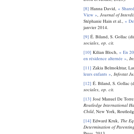
[8]
Hanna David,
« Shared
View »
,
Journal of Interdi
Stéphanie Hain et al.,
« De
janvier 2014.
[9]
É. Biland, S. Gollac (di
sociales
,
op. cit.
[10]
Kilian Bloch,
« En 20
en résidence alternée »
,
In
[11]
Zakia Belmokhtar, Lau
leurs enfants »
,
Infostat Ju
[12]
É. Biland, S. Gollac (d
sociales
,
op. cit.
[13]
José Manuel De Torres 
Routledge International Ha
Child
, New York, Routledg
[14]
Edward Kruk,
The Eq
Determination of Parenting
Press, 2013.