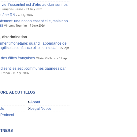
 vie: l’essentiel est d’être au clair sur nos
13 July 2026
François Stasse
omène RN
4 July 2026
tement: une notion essentielle, mais non
es
5 June 2026
Vincent Tournier
s, discrimination
ement monétaire: quand l’abondance de
ragilise la confiance et le lien social
27 Apr.
 des élites françaises
21 Apr.
Olivier Galland
disent les sept communes gagnées par
14 Apr. 2026
 Ronai
ORE ABOUT TELOS
About
 Us
Legal Notice
 Protocol
RTNERS