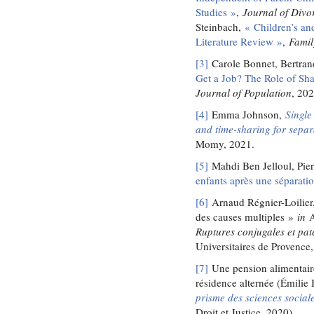
Studies »
,
Journal of Div
Steinbach,
« Children’s an
Literature Review »
,
Famil
[3]
Carole Bonnet, Bertran
Get a Job? The Role of S
Journal of Population
, 20
[4]
Emma Johnson,
Singl
and time-sharing for sepa
Momy, 2021.
[5]
Mahdi Ben Jelloul, Pie
enfants après une séparati
[6]
Arnaud Régnier-Loilier,
des causes multiples »
in
A
Ruptures conjugales et pa
Universitaires de Provence
[7]
Une pension alimentaire
résidence alternée (Émilie 
prisme des sciences social
Droit et Justice, 2020).