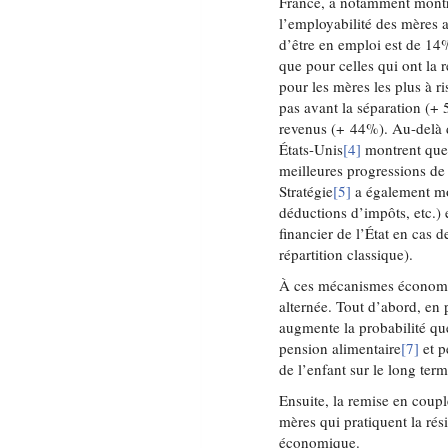
France, a notamment montré
l’employabilité des mères a
d’être en emploi est de 14%
que pour celles qui ont la 
pour les mères les plus à ri
pas avant la séparation (+ 5
revenus (+ 44%). Au-delà 
États-Unis
[4]
montrent que 
meilleures progressions de 
Stratégie
[5]
a également mon
déductions d’impôts, etc.)
financier de l’État en cas
répartition classique).
À ces mécanismes économiqu
alternée. Tout d’abord, en 
augmente la probabilité que
pension alimentaire
[7]
et p
de l’enfant sur le long term
Ensuite, la remise en coupl
mères qui pratiquent la rés
économique.