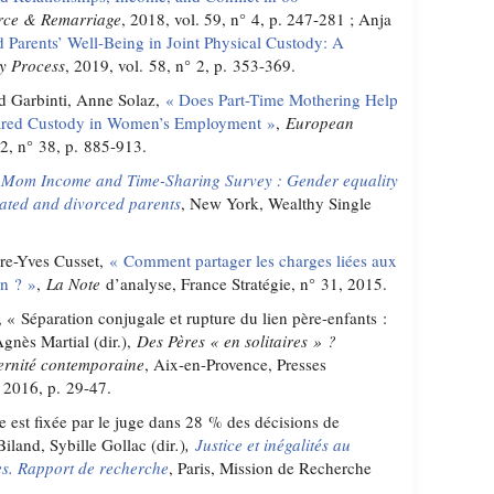
orce & Remarriage
, 2018, vol. 59, n° 4, p. 247-281 ; Anja
d Parents’ Well-Being in Joint Physical Custody: A
y Process
, 2019, vol. 58, n° 2, p. 353-369.
d Garbinti, Anne Solaz,
« Does Part-Time Mothering Help
hared Custody in Women’s Employment »
,
European
22, n° 38, p. 885-913.
e Mom Income and Time-Sharing Survey : Gender equality
rated and divorced parents
, New York, Wealthy Single
rre-Yves Cusset,
« Comment partager les charges liées aux
on ? »
,
La Note
d’analyse, France Stratégie, n° 31, 2015.
 « Séparation conjugale et rupture du lien père-enfants :
gnès Martial (dir.),
Des Pères « en solitaires » ?
ternité contemporaine
, Aix-en-Provence, Presses
, 2016, p. 29-47.
 est fixée par le juge dans 28 % des décisions de
Biland, Sybille Gollac (dir
.
)
,
Justice et inégalités au
es. Rapport de recherche
, Paris, Mission de Recherche