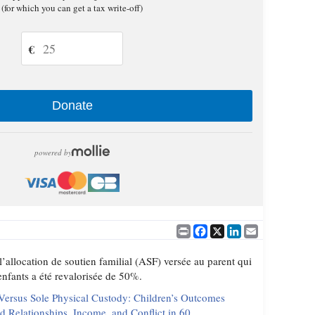
(for which you can get a tax write-off)
€
Donate
powered by
Print
Facebook
X
LinkedIn
Email
’allocation de soutien familial (ASF) versée au parent qui
enfants a été revalorisée de 50%.
 Versus Sole Physical Custody: Children’s Outcomes
d Relationships, Income, and Conflict in 60