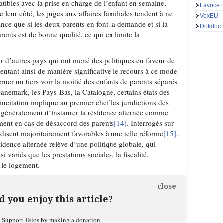
atibles avec la prise en charge de l’enfant en semaine,
Lavoce.i
 leur côté, les juges aux affaires familiales tendent à ne
VoxEU
nance que si les deux parents en font la demande et si la
Dokdoc
ents est de bonne qualité, ce qui en limite la
er d’autres pays qui ont mené des politiques en faveur de
entant ainsi de manière significative le recours à ce mode
rner un tiers voir la moitié des enfants de parents séparés
Danemark, les Pays-Bas, la Catalogne, certains états des
 incitation implique au premier chef les juridictions des
agit généralement d’instaurer la résidence alternée comme
ment en cas de désaccord des parents
[14]
. Interrogés sur
e disent majoritairement favorables à une telle réforme
[15]
.
idence alternée relève d’une politique globale, qui
variés que les prestations sociales, la fiscalité,
u le logement.
close
d you enjoy this article?
Support Telos by making a donation