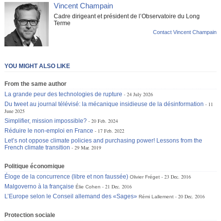
Vincent Champain
Cadre dirigeant et président de l’Observatoire du Long
Terme
Contact Vincent Champain
YOU MIGHT ALSO LIKE
From the same author
La grande peur des technologies de rupture
24 July 2026
Du tweet au journal télévisé: la mécanique insidieuse de la désinformation
11
June 2025
Simplifier, mission impossible?
20 Feb. 2024
Réduire le non-emploi en France
17 Feb. 2022
Let’s not oppose climate policies and purchasing power! Lessons from the
French climate transition
29 Mar. 2019
Politique économique
Éloge de la concurrence (libre et non faussée)
23 Dec. 2016
Olivier Fréget
Malgoverno à la française
21 Dec. 2016
Élie Cohen
L’Europe selon le Conseil allemand des «Sages»
20 Dec. 2016
Rémi Lallement
Protection sociale