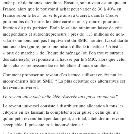
enfer pavé de bonnes intentions. Ensuite, son niveau est unique en
France, alors que le pouvoir d’achat peut varier de 30 à 40% en
France selon le lieu : on se loge ainsi à Guéret, dans la Creuse,
pour moins de 5 euros le mètre carré et on s’y nourrit pour une
fraction du prix parisien. Enfin le salaire minimum laisse de côté
indépendants et autoentrepreneurs : près de 1,3 millions de non-
salariés ne touchent pas l’équivalent du SMIC horaire. La solidarité
nationale les ignore, pour une raison difficile à justifier ! Ainsi le
« prix de marché » de l’heure de ménage (où l’on trouve surtout
des salarié(e)s) est poussé à la hausse par le SMIC, alors que celui
de la chaussure ressemelée ne bénéficie d’aucun soutien.
Comment proposer un revenu d’existence suffisant en évitant les
inconvénients liés au SMIC ? La plus débattue des alternatives est
le revenu universel.
Le revenu universel: belle idée réservée aux pays «rentiers»?
Le revenu universel consiste à distribuer une allocation à tous les
citoyens en les laissant la compléter à leur guise : celui qui n’a
qu’un petit revenu indépendant peut, au total, atteindre un revenu
acceptable. Il présente trois inconvénients :
1. Le coût. Sa mise en place déplace des montants si élevés (de