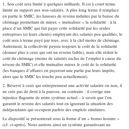
1. Son coût sera limité à quelques milliards. Il est à court terme
limité au support aux non-salariés. A plus long terme il remplace
en partie le SMIC, les hausses de revenu induites par la baisse du
chômage permettant de mieux « mutualiser » la solidarité : à la
place d’un SMIC qui fait payer cette solidarité par les seules
entreprises (et leurs clients) employant des salariés peu qualifiés, le
coût sera à terme payé par tous, avec à la clef moins de chômage.
Autrement, la collectivité payera toujours le coût de la solidarité
(donner plus à ceux qui ont un revenu faible), mais elle réduit le
coût du chômage (moins de salariés exclus de l’emploi à cause du
niveau du SMIC) et elle mutualise mieux le coût de la solidarité
(les banques d’affaires en payeront une partie par leurs impôts,
alors que le SMIC les touche peu actuellement).
2. Réservé à ceux qui entreprennent une activité salariée ou non, il
ne crée pas de droit à la paresse, au contraire : il corrige une
injustice flagrante de notre système actuel – à savoir que l’on
garantit le revenu des salariés tout en ignorant la situation des
indépendants qui occupent parfois des emplois similaires.
Le dispositif se présenterait sous la forme d’un « bonus horaire »
(cf. ci-après). Nous aurions ainsi un système garantissant un