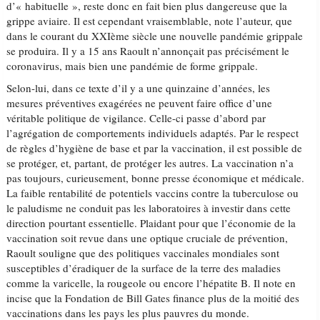
d’« habituelle », reste donc en fait bien plus dangereuse que la
grippe aviaire. Il est cependant vraisemblable, note l’auteur, que
dans le courant du XXIème siècle une nouvelle pandémie grippale
se produira. Il y a 15 ans Raoult n’annonçait pas précisément le
coronavirus, mais bien une pandémie de forme grippale.
Selon-lui, dans ce texte d’il y a une quinzaine d’années, les
mesures préventives exagérées ne peuvent faire office d’une
véritable politique de vigilance. Celle-ci passe d’abord par
l’agrégation de comportements individuels adaptés. Par le respect
de règles d’hygiène de base et par la vaccination, il est possible de
se protéger, et, partant, de protéger les autres. La vaccination n’a
pas toujours, curieusement, bonne presse économique et médicale.
La faible rentabilité de potentiels vaccins contre la tuberculose ou
le paludisme ne conduit pas les laboratoires à investir dans cette
direction pourtant essentielle. Plaidant pour que l’économie de la
vaccination soit revue dans une optique cruciale de prévention,
Raoult souligne que des politiques vaccinales mondiales sont
susceptibles d’éradiquer de la surface de la terre des maladies
comme la varicelle, la rougeole ou encore l’hépatite B. Il note en
incise que la Fondation de Bill Gates finance plus de la moitié des
vaccinations dans les pays les plus pauvres du monde.