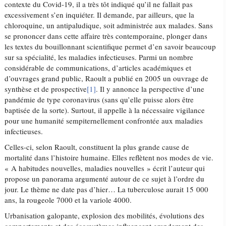
contexte du Covid-19, il a très tôt indiqué qu’il ne fallait pas
excessivement s’en inquiéter. Il demande, par ailleurs, que la
chloroquine, un antipaludique, soit administrée aux malades. Sans
se prononcer dans cette affaire très contemporaine, plonger dans
les textes du bouillonnant scientifique permet d’en savoir beaucoup
sur sa spécialité, les maladies infectieuses. Parmi un nombre
considérable de communications, d’articles académiques et
d’ouvrages grand public, Raoult a publié en 2005 un ouvrage de
synthèse et de prospective
[1]
. Il y annonce la perspective d’une
pandémie de type coronavirus (sans qu’elle puisse alors être
baptisée de la sorte). Surtout, il appelle à la nécessaire vigilance
pour une humanité sempiternellement confrontée aux maladies
infectieuses.
Celles-ci, selon Raoult, constituent la plus grande cause de
mortalité dans l’histoire humaine. Elles reflètent nos modes de vie.
« A habitudes nouvelles, maladies nouvelles » écrit l’auteur qui
propose un panorama argumenté autour de ce sujet à l’ordre du
jour. Le thème ne date pas d’hier… La tuberculose aurait 15 000
ans, la rougeole 7000 et la variole 4000.
Urbanisation galopante, explosion des mobilités, évolutions des