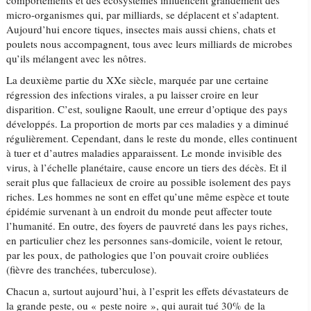
comportements et des écosystèmes influencent grandement des
micro-organismes qui, par milliards, se déplacent et s’adaptent.
Aujourd’hui encore tiques, insectes mais aussi chiens, chats et
poulets nous accompagnent, tous avec leurs milliards de microbes
qu’ils mélangent avec les nôtres.
La deuxième partie du XXe siècle, marquée par une certaine
régression des infections virales, a pu laisser croire en leur
disparition. C’est, souligne Raoult, une erreur d’optique des pays
développés. La proportion de morts par ces maladies y a diminué
régulièrement. Cependant, dans le reste du monde, elles continuent
à tuer et d’autres maladies apparaissent. Le monde invisible des
virus, à l’échelle planétaire, cause encore un tiers des décès. Et il
serait plus que fallacieux de croire au possible isolement des pays
riches. Les hommes ne sont en effet qu’une même espèce et toute
épidémie survenant à un endroit du monde peut affecter toute
l’humanité. En outre, des foyers de pauvreté dans les pays riches,
en particulier chez les personnes sans-domicile, voient le retour,
par les poux, de pathologies que l’on pouvait croire oubliées
(fièvre des tranchées, tuberculose).
Chacun a, surtout aujourd’hui, à l’esprit les effets dévastateurs de
la grande peste, ou « peste noire », qui aurait tué 30% de la