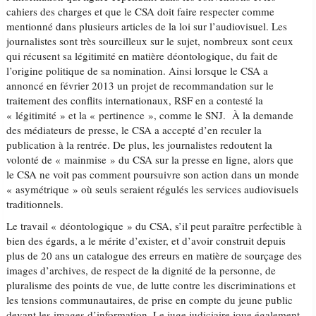
cahiers des charges et que le CSA doit faire respecter comme
mentionné dans plusieurs articles de la loi sur l’audiovisuel. Les
journalistes sont très sourcilleux sur le sujet, nombreux sont ceux
qui récusent sa légitimité en matière déontologique, du fait de
l’origine politique de sa nomination. Ainsi lorsque le CSA a
annoncé en février 2013 un projet de recommandation sur le
traitement des conflits internationaux, RSF en a contesté la
« légitimité » et la « pertinence », comme le SNJ. À la demande
des médiateurs de presse, le CSA a accepté d’en reculer la
publication à la rentrée. De plus, les journalistes redoutent la
volonté de « mainmise » du CSA sur la presse en ligne, alors que
le CSA ne voit pas comment poursuivre son action dans un monde
« asymétrique » où seuls seraient régulés les services audiovisuels
traditionnels.
Le travail « déontologique » du CSA, s’il peut paraître perfectible à
bien des égards, a le mérite d’exister, et d’avoir construit depuis
plus de 20 ans un catalogue des erreurs en matière de sourçage des
images d’archives, de respect de la dignité de la personne, de
pluralisme des points de vue, de lutte contre les discriminations et
les tensions communautaires, de prise en compte du jeune public
devant les images d’information. Le juge judiciaire joue également