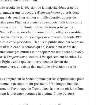
utes ses chances au sortant.
ude résulte de la décision de la majorité démocrate du
 d’engager une procédure d’
impeachment
du président
nt de son intervention en juillet dernier auprès du
aine pour l’inciter à mener une enquête judiciaire contre
iden et son fils Hunter. Cette décision prise par la
Nancy Pelosi, sous la pression de ses collègues constitue
 semaine dernière, les sondages montraient que seuls 39%
ables à cette procédure. Depuis la publication par la presse
ire ukrainienne, il semble qu’on assiste à un début de
tre sondages publiés le 27 septembre indiquent que 46%
es à l’
impeachment
contre 42% qui seraient hostiles. Le
rty Eight estime que ce mouvement en faveur de
poursuivre, en raison des multiples révélations sur le
pas compter sur le Sénat dominé par les Républicains pour
entuelle destitution du président. Une longue bataille
ourner à l’avantage de Trump dans la mesure où lui-même
ennent le présentent comme la victime d’une odieuse