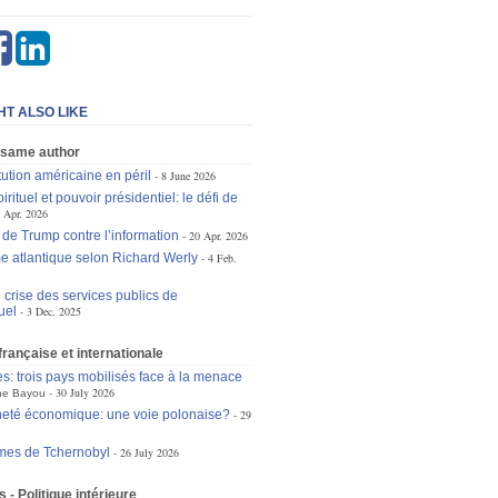
HT ALSO LIKE
 same author
tution américaine en péril
8 June 2026
irituel et pouvoir présidentiel: le défi de
 Apr. 2026
 de Trump contre l’information
20 Apr. 2026
e atlantique selon Richard Werly
4 Feb.
 crise des services publics de
uel
3 Dec. 2025
 française et internationale
es: trois pays mobilisés face à la menace
30 July 2026
ne Bayou
eté économique: une voie polonaise?
29
mes de Tchernobyl
26 July 2026
 - Politique intérieure