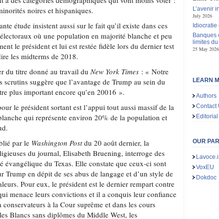
t à des catégories démographiques qui vont moins voter :
minorités noires et hispaniques.
L’avenir 
July 2026
nte étude insistent aussi sur le fait qu’il existe dans ces
Idiocratie
s électoraux où une population en majorité blanche et peu
Banques c
limites d
t le président et lui est restée fidèle lors du dernier test
25 May 2026
dire les midterms de 2018.
er du titre donné au travail du
New York Times
: « Notre
s scrutins suggère que l’avantage de Trump au sein du
LEARN M
être plus important encore qu’en 20016 ».
Authors
our le président sortant est l’appui tout aussi massif de la
Contact
anche qui représente environ 20% de la population et
Editorial
ud.
lié par le
Washington Post
du 20 août dernier, la
OUR PA
eligieuses du journal, Elisabeth Bruening, interroge des
Lavoce.i
évangélique du Texas. Elle constate que ceux-ci sont
VoxEU
ur Trump en dépit de ses abus de langage et d’un style de
Dokdoc
leurs. Pour eux, le président est le dernier rempart contre
qui menace leurs convictions et il a conquis leur confiance
 conservateurs à la Cour suprême et dans les cours
les Blancs sans diplômes du Middle West, les