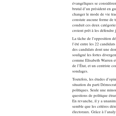
évangéliques se considère
brutal d’un président en g
changer le mode de vie tra
constate aucune forme de t
conduit ces deux catégories
croient prêt à les défendre
La tâche de l’opposition dé
l’été entre les 22 candidats
des candidats dont une dem
souligné les fortes diverg
comme Elisabeth Warren et 
de l’État, et un centriste 
sondages.
Toutefois, les études d’op
situation du parti Démocrat
politiques. Seule une minor
questions de politique étr
En revanche, il y a unanimi
semble que les critères dé
électoraux. Grâce à l’anal