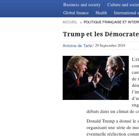
Business and society
Culture and socie
Global finance
Health
International a
ACCUEIL
POLITIQUE FRANÇAISE ET INTER
Trump et les Démocrate
Antoine de Tarlé
29 September 2019
L’é
com
cam
de 
dém
l’i
d’u
eng
débats dans un climat de c
Donald Trump a donné le si
organisant une série de mee
éventuelle réélection comm