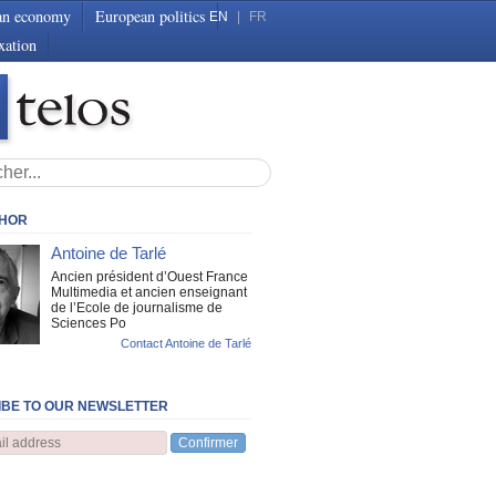
an economy
European politics
EN
|
FR
xation
THOR
Antoine de Tarlé
Ancien président d’Ouest France
Multimedia et ancien enseignant
de l’Ecole de journalisme de
Sciences Po
Contact Antoine de Tarlé
BE TO OUR NEWSLETTER
Confirmer