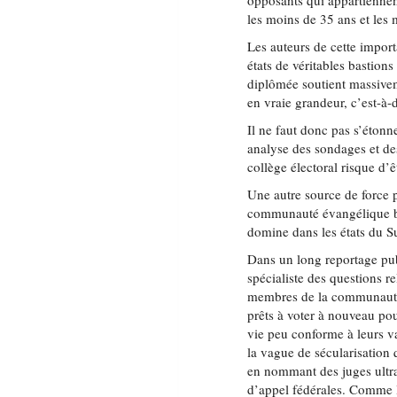
opposants qui appartiennen
les moins de 35 ans et les 
Les auteurs de cette importa
états de véritables bastion
diplômée soutient massivemen
en vraie grandeur, c’est-à-
Il ne faut donc pas s’étonn
analyse des sondages et de
collège électoral risque d’
Une autre source de force p
communauté évangélique bl
domine dans les états du S
Dans un long reportage pub
spécialiste des questions r
membres de la communauté 
prêts à voter à nouveau po
vie peu conforme à leurs va
la vague de sécularisation 
en nommant des juges ultra
d’appel fédérales. Comme 