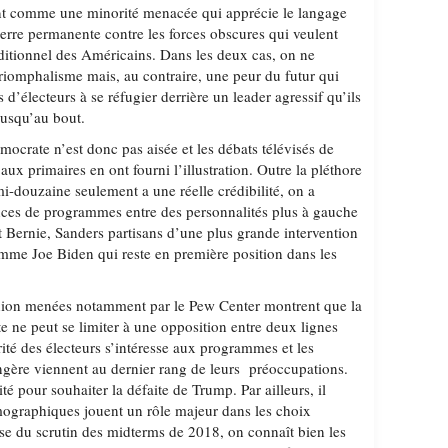
nt comme une minorité menacée qui apprécie le langage
uerre permanente contre les forces obscures qui veulent
ditionnel des Américains. Dans les deux cas, on ne
riomphalisme mais, au contraire, une peur du futur qui
 d’électeurs à se réfugier derrière un leader agressif qu’ils
 jusqu’au bout.
mocrate n’est donc pas aisée et les débats télévisés de
 aux primaires en ont fourni l’illustration. Outre la pléthore
i-douzaine seulement a une réelle crédibilité, on a
ences de programmes entre des personnalités plus à gauche
Bernie, Sanders partisans d’une plus grande intervention
comme Joe Biden qui reste en première position dans les
inion menées notamment par le Pew Center montrent que la
e ne peut se limiter à une opposition entre deux lignes
ité des électeurs s’intéresse aux programmes et les
angère viennent au dernier rang de leurs préoccupations.
té pour souhaiter la défaite de Trump. Par ailleurs, il
mographiques jouent un rôle majeur dans les choix
yse du scrutin des midterms de 2018, on connaît bien les