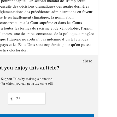
st pourtant capital. Un second mandat de Trump serait
ursuite des décisions dramatiques des quatre dernières
réglementations des précédentes administrations en faveur
re le réchauffement climatique, la nomination
aconservateurs à la Cour suprême et dans les Cours
 à toutes les formes de racisme et de xénophobie, l’appui
planètes, une des rares constantes de la politique étrangère
t que l’Europe ne sortirait pas indemne d’un tel état des
 pays et les États-Unis sont trop étroits pour qu’on puisse
péties électorales.
close
d you enjoy this article?
Support Telos by making a donation
(for which you can get a tax write-off)
€