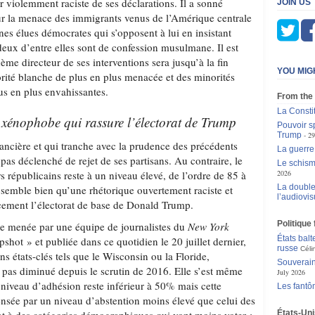
ur violemment raciste de ses déclarations. Il a sonné
JOIN US
sur la menace des immigrants venus de l’Amérique centrale
eunes élues démocrates qui s’opposent à lui en insistant
deux d’entre elles sont de confession musulmane. Il est
ème directeur de ses interventions sera jusqu’à la fin
YOU MIG
orité blanche de plus en plus menacée et des minorités
us en plus envahissantes.
From the
La Consti
t xénophobe qui rassure l’électorat de Trump
Pouvoir sp
Trump
29
rancière et qui tranche avec la prudence des précédents
La guerre
 pas déclenché de rejet de ses partisans. Au contraire, le
Le schism
rs républicains reste à un niveau élevé, de l’ordre de 85 à
2026
La double
 semble bien qu’une rhétorique ouvertement raciste et
l’audiovis
cement l’électorat de base de Donald Trump.
Politique
e menée par une équipe de journalistes du
New York
États balt
shot » et publiée dans ce quotidien le 20 juillet dernier,
russe
Céli
ns états-clés tels que le Wisconsin ou la Floride,
Souverain
a pas diminué depuis le scrutin de 2016. Elle s’est même
July 2026
e niveau d’adhésion reste inférieur à 50% mais cette
Les fantô
pensée par un niveau d’abstention moins élevé que celui des
États-Unis