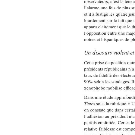
observateurs, c’est la tene
l’alarme une fois de plus 
et il a fustigé les quatre j
lourdement sur le fait que 
apparu clairement que le th
l’opposition entre une maj
noires et hispaniques de pl
Un discours violent e
Cette prise de position out
présidents républicains n’a
taux de fidélité des électeu
90% selon les sondages. Il
xénophobe mobilise effica
Dans une étude approfondi
Times
sous la rubrique « Up
on constate que dans certai
l’adhésion au président n’
parfois confortée. Certes l
relative faiblesse est com