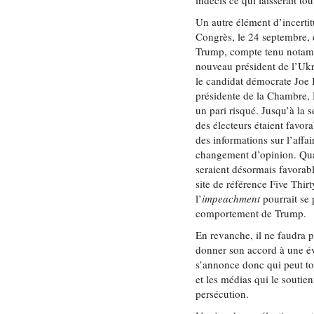
indécis ce qui laisserait to
Un autre élément d’incertit
Congrès, le 24 septembre,
Trump, compte tenu notamme
nouveau président de l’Ukr
le candidat démocrate Joe B
présidente de la Chambre, 
un pari risqué. Jusqu’à la
des électeurs étaient favor
des informations sur l’affa
changement d’opinion. Qua
seraient désormais favorabl
site de référence Five Thi
l’
impeachment
pourrait se 
comportement de Trump.
En revanche, il ne faudra 
donner son accord à une év
s’annonce donc qui peut t
et les médias qui le souti
persécution.