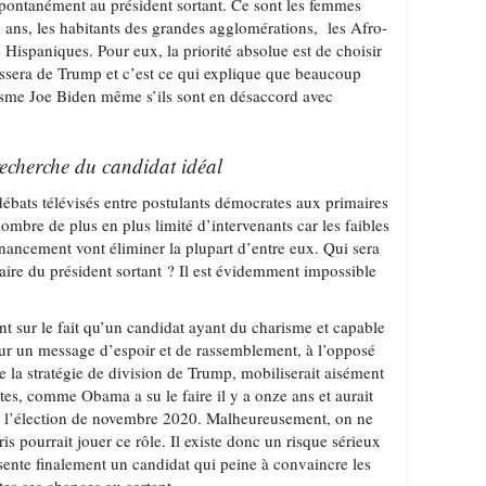
spontanément au président sortant. Ce sont les femmes
 ans, les habitants des grandes agglomérations, les Afro-
 Hispaniques. Pour eux, la priorité absolue est de choisir
assera de Trump et c’est ce qui explique que beaucoup
asme Joe Biden même s’ils sont en désaccord avec
echerche du candidat idéal
débats télévisés entre postulants démocrates aux primaires
ombre de plus en plus limité d’intervenants car les faibles
inancement vont éliminer la plupart d’entre eux. Qui sera
aire du président sortant ? Il est évidemment impossible
t sur le fait qu’un candidat ayant du charisme et capable
 sur un message d’espoir et de rassemblement, à l’opposé
de la stratégie de division de Trump, mobiliserait aisément
tes, comme Obama a su le faire il y a onze ans et aurait
r l’élection de novembre 2020. Malheureusement, on ne
ris pourrait jouer ce rôle. Il existe donc un risque sérieux
sente finalement un candidat qui peine à convaincre les