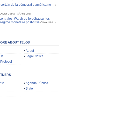
incertain de la démocratie américaine
11
15 June 2026
Olivier Costa
entrales: Warsh ou le débat sur les
u régime monétaire post-crise
Olivier Klein
ORE ABOUT TELOS
About
 Us
Legal Notice
 Protocol
RTNERS
nfo
Agenda Pública
Slate