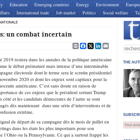
ty
Education
Emerging countries
Energy
Environment
Europe
ffairs
International trade
Job market
Politics
Social welfare
Ta
NATIONALE
s: un combat incertain
Print
Facebook
X
LinkedIn
Email
té 2019 restera dans les annales de la politique américaine
THE AU
me le début prématuré mais intense d’une interminable
pagne électorale dont le terme sera le scrutin présidentiel
novembre 2020 et dont les enjeux sont capitaux pour la
ocratie américaine. C’est sans doute en raison de
mportance de ces enjeux que le président sortant Trump
n côté et les candidats démocrates de l’autre se sont
agés dès maintenant dans une série d’interventions et de
onfusion extrême.
SUBSCRI
gnal de départ de sa campagne dès le mois de juillet en
tings dans les états les plus importants pour son
e l’Ohio ou la Pennsylvanie. Ce qui a surtout frappé les