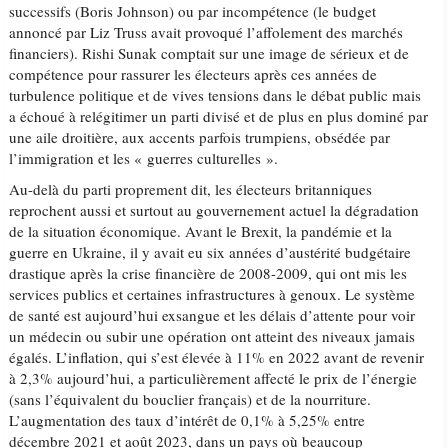
successifs (Boris Johnson) ou par incompétence (le budget
annoncé par Liz Truss avait provoqué l’affolement des marchés
financiers). Rishi Sunak comptait sur une image de sérieux et de
compétence pour rassurer les électeurs après ces années de
turbulence politique et de vives tensions dans le débat public mais
a échoué à relégitimer un parti divisé et de plus en plus dominé par
une aile droitière, aux accents parfois trumpiens, obsédée par
l’immigration et les « guerres culturelles ».
Au-delà du parti proprement dit, les électeurs britanniques
reprochent aussi et surtout au gouvernement actuel la dégradation
de la situation économique. Avant le Brexit, la pandémie et la
guerre en Ukraine, il y avait eu six années d’austérité budgétaire
drastique après la crise financière de 2008-2009, qui ont mis les
services publics et certaines infrastructures à genoux. Le système
de santé est aujourd’hui exsangue et les délais d’attente pour voir
un médecin ou subir une opération ont atteint des niveaux jamais
égalés. L’inflation, qui s’est élevée à 11% en 2022 avant de revenir
à 2,3% aujourd’hui, a particulièrement affecté le prix de l’énergie
(sans l’équivalent du bouclier français) et de la nourriture.
L’augmentation des taux d’intérêt de 0,1% à 5,25% entre
décembre 2021 et août 2023, dans un pays où beaucoup