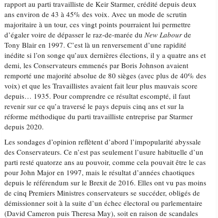
rapport au parti travailliste de Keir Starmer, crédité depuis deux
ans environ de 43 à 45% des voix. Avec un mode de scrutin
majoritaire à un tour, ces vingt points pourraient lui permettre
d’égaler voire de dépasser le raz-de-marée du
New Labour
de
Tony Blair en 1997. C’est là un renversement d’une rapidité
inédite si l’on songe qu’aux dernières élections, il y a quatre ans et
demi, les Conservateurs emmenés par Boris Johnson avaient
remporté une majorité absolue de 80 sièges (avec plus de 40% des
voix) et que les Travaillistes avaient fait leur plus mauvais score
depuis… 1935. Pour comprendre ce résultat escompté, il faut
revenir sur ce qu’a traversé le pays depuis cinq ans et sur la
réforme méthodique du parti travailliste entreprise par Starmer
depuis 2020.
Les sondages d’opinion reflètent d’abord l’impopularité abyssale
des Conservateurs. Ce n’est pas seulement l’usure habituelle d’un
parti resté quatorze ans au pouvoir, comme cela pouvait être le cas
pour John Major en 1997, mais le résultat d’années chaotiques
depuis le référendum sur le Brexit de 2016. Elles ont vu pas moins
de cinq Premiers Ministres conservateurs se succéder, obligés de
démissionner soit à la suite d’un échec électoral ou parlementaire
(David Cameron puis Theresa May), soit en raison de scandales