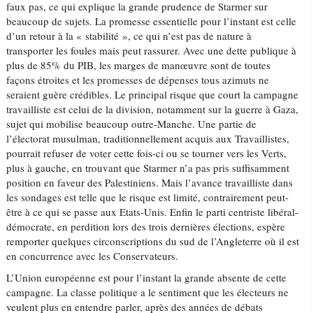
faux pas, ce qui explique la grande prudence de Starmer sur
beaucoup de sujets. La promesse essentielle pour l’instant est celle
d’un retour à la « stabilité », ce qui n’est pas de nature à
transporter les foules mais peut rassurer. Avec une dette publique à
plus de 85% du PIB, les marges de manœuvre sont de toutes
façons étroites et les promesses de dépenses tous azimuts ne
seraient guère crédibles. Le principal risque que court la campagne
travailliste est celui de la division, notamment sur la guerre à Gaza,
sujet qui mobilise beaucoup outre-Manche. Une partie de
l’électorat musulman, traditionnellement acquis aux Travaillistes,
pourrait refuser de voter cette fois-ci ou se tourner vers les Verts,
plus à gauche, en trouvant que Starmer n’a pas pris suffisamment
position en faveur des Palestiniens. Mais l’avance travailliste dans
les sondages est telle que le risque est limité, contrairement peut-
être à ce qui se passe aux Etats-Unis. Enfin le parti centriste libéral-
démocrate, en perdition lors des trois dernières élections, espère
remporter quelques circonscriptions du sud de l’Angleterre où il est
en concurrence avec les Conservateurs.
L’Union européenne est pour l’instant la grande absente de cette
campagne. La classe politique a le sentiment que les électeurs ne
veulent plus en entendre parler, après des années de débats