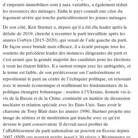
d’emprunts immobiliers sont à taux variables, a également réduit
les ressources des ménages. Enfin le pays connaît une crise du
logement sévère qui touche particulièrement les jeunes ménages.
De son côté, Keir Starmer a, depuis qu’il a été élu leader après la
défaite de 2019, cherché à recentrer le parti travailliste après les
années Corbyn (2015-2020), qui venait de l’aile gauche du parti.
De façon assez brutale mais efficace, il a écarté presque tous les
soutiens du précédent leader des instances dirigeantes du parti et
s’est assuré que la grande majorité des candidats pour les élections
à venir lui étaient fidèles. Il a surtout rompu avec les ambiguïtés, et
le terme est faible, de son prédécesseur sur l’antisémitisme et
repositionné le parti au centre de l’échiquier politique, en renouant
avec le monde économique et réaffirmant les fondamentaux de la
politique étrangère britannique : soutien à l’Ukraine, fermeté vis-à-
vis de la Russie et de la Chine, continuité en matière de dissuasion
nucléaire et relation spéciale avec les Etats-Unis. Sans avoir le
charisme de Tony Blair dans les années 1990, Starmer projette une
image de sérieux et de modération qui tranche avec ce qu’est
devenu le parti conservateur. Il devrait aussi profiter de
l’affaiblissement du parti nationaliste au pouvoir en Ecosse depuis
2007 (SNP) qui pourrait perdre jusqu’à 30 sièges à Westminster au