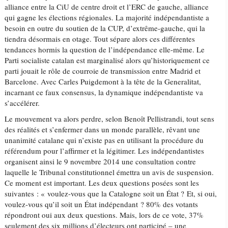
alliance entre la CiU de centre droit et l’ERC de gauche, alliance
qui gagne les élections régionales. La majorité indépendantiste a
besoin en outre du soutien de la CUP, d’extrême-gauche, qui la
tiendra désormais en otage. Tout sépare alors ces différentes
tendances hormis la question de l’indépendance elle-même. Le
Parti socialiste catalan est marginalisé alors qu’historiquement ce
parti jouait le rôle de courroie de transmission entre Madrid et
Barcelone. Avec Carles Puigdemont à la tête de la Generalitat,
incarnant ce faux consensus, la dynamique indépendantiste va
s’accélérer.
Le mouvement va alors perdre, selon Benoît Pellistrandi, tout sens
des réalités et s’enfermer dans un monde parallèle, rêvant une
unanimité catalane qui n’existe pas en utilisant la procédure du
référendum pour l’affirmer et la légitimer. Les indépendantistes
organisent ainsi le 9 novembre 2014 une consultation contre
laquelle le Tribunal constitutionnel émettra un avis de suspension.
Ce moment est important. Les deux questions posées sont les
suivantes : « voulez-vous que la Catalogne soit un État ? Et, si oui,
voulez-vous qu’il soit un État indépendant ? 80% des votants
répondront oui aux deux questions. Mais, lors de ce vote, 37%
seulement des six millions d’électeurs ont participé – une