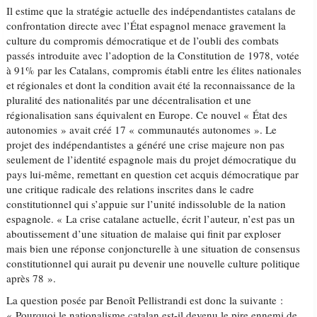
Il estime que la stratégie actuelle des indépendantistes catalans de
confrontation directe avec l’État espagnol menace gravement la
culture du compromis démocratique et de l’oubli des combats
passés introduite avec l’adoption de la Constitution de 1978, votée
à 91% par les Catalans, compromis établi entre les élites nationales
et régionales et dont la condition avait été la reconnaissance de la
pluralité des nationalités par une décentralisation et une
régionalisation sans équivalent en Europe. Ce nouvel « État des
autonomies » avait créé 17 « communautés autonomes ». Le
projet des indépendantistes a généré une crise majeure non pas
seulement de l’identité espagnole mais du projet démocratique du
pays lui-même, remettant en question cet acquis démocratique par
une critique radicale des relations inscrites dans le cadre
constitutionnel qui s’appuie sur l’unité indissoluble de la nation
espagnole. « La crise catalane actuelle, écrit l’auteur, n’est pas un
aboutissement d’une situation de malaise qui finit par exploser
mais bien une réponse conjoncturelle à une situation de consensus
constitutionnel qui aurait pu devenir une nouvelle culture politique
après 78 ».
La question posée par Benoît Pellistrandi est donc la suivante :
« Pourquoi le nationalisme catalan est-il devenu le pire ennemi de