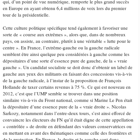
qui, d’un point de vue numérique, remporte le plus grand succès
en Europe en ayant obtenu 6,4 millions de voix lors du premier
tour de la présidentielle.
Cette culture politique spécifique tend également à favoriser une
sorte de « course aux extrêmes », alors que, dans de nombreux
pays, on assiste, au contraire, plutôt à une véritable « lutte pour le
centre ». En France, l’extrême-gauche ou la gauche radicale
semblent être ainsi quelque peu considérées à gauche comme les
dépositaires d’une sorte d’essence pure de gauche, de la « vraie
gauche ». Un candidat socialiste se doit donc d’obtenir un label de
gauche aux yeux des militants en faisant des concessions vis-à-vis
de la gauche radicale, à l’instar de la proposition de François
Hollande de taxer certains revenus à 75 %. Ce qui est nouveau en
2012, c’est que l’UMP semble se trouver dans une position
similaire vis-à-vis du Front national, comme si Marine Le Pen était
la dépositaire d’une essence pure de la « vraie droite ». Nicolas
Sarkozy, notamment dans l’entre-deux tours, s’est ainsi efforcé de
convaincre les électeurs du FN qu’il était digne de cette appellation
« contrôlée » de droite en défendant des valeurs conservatrices ou
en mettant en avant des thématiques comme celle des frontières et
de la protection. En France, la droite et la gauche sont donc