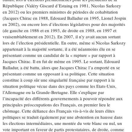
République (Valéry Giscard d’Estaing en 1981, Nicolas Sarkozy
en 2012) ou les premiers ministres de périodes de cohabitation
(Jacques Chirac en 1988, Edouard Balladur en 1995, Lionel Jospin
en 2002), ou encore lors d’élections législatives pour des majorités
(de gauche en 1986 et en 1993, de droite en 1988, en 1997 et
vraisemblablement en 2012). En 2007, il n’y avait aucun sortant
lors de l’élection présidentielle. En outre, même si Nicolas Sarkozy
appartenait à la majorité sortante, il a été néanmoins élu en se
présentant comme un candidat de la « rupture » par rapport à
Jacques Chirac. Il en fut de même en 1995. Le sortant, Edouard
Balladur, a été battu, alors que Jacques Chirac l’a emporté en se
présentant comme un opposant à sa politique. Cette situation
constitue à coup sûr une singularité française par rapport à la
situation politique vécue dans des pays comme les Etats-Unis,
l’Allemagne ou la Grande-Bretagne. Elle s’explique par
l’incapacité des différents gouvernements à pouvoir répondre aux
principales préoccupations des Français, en premier lieu le
chômage. Cette défiance des Français vis-à-vis de leurs élites
politiques se traduit également par une abstention en hausse dans
les élections intermédiaires, une montée du vote blanc ou nul, un
vote important en faveur de partis protestataires, de droite, comme