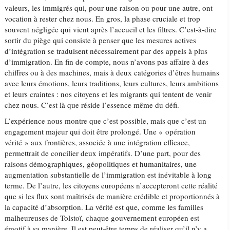
valeurs, les immigrés qui, pour une raison ou pour une autre, ont
vocation à rester chez nous. En gros, la phase cruciale et trop
souvent négligée qui vient après l’accueil et les filtres. C’est-à-dire
sortir du piège qui consiste à penser que les mesures actives
d’intégration se traduisent nécessairement par des appels à plus
d’immigration. En fin de compte, nous n’avons pas affaire à des
chiffres ou à des machines, mais à deux catégories d’êtres humains
avec leurs émotions, leurs traditions, leurs cultures, leurs ambitions
et leurs craintes : nos citoyens et les migrants qui tentent de venir
chez nous. C’est là que réside l’essence même du défi.
L’expérience nous montre que c’est possible, mais que c’est un
engagement majeur qui doit être prolongé. Une « opération
vérité » aux frontières, associée à une intégration efficace,
permettrait de concilier deux impératifs. D’une part, pour des
raisons démographiques, géopolitiques et humanitaires, une
augmentation substantielle de l’immigration est inévitable à long
terme. De l’autre, les citoyens européens n’accepteront cette réalité
que si les flux sont maîtrisés de manière crédible et proportionnés à
la capacité d’absorption. La vérité est que, comme les familles
malheureuses de Tolstoï, chaque gouvernement européen est
émotif à sa manière. Il est peut-être temps de réaliser qu’il n’y a