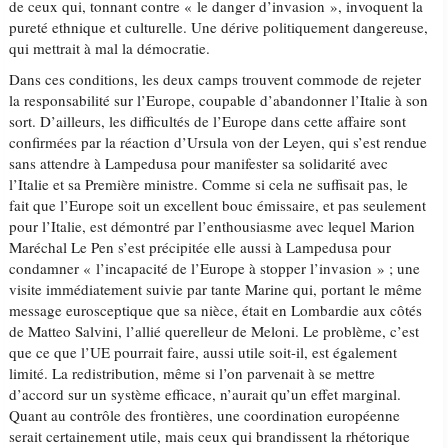
de ceux qui, tonnant contre « le danger d’invasion », invoquent la
pureté ethnique et culturelle. Une dérive politiquement dangereuse,
qui mettrait à mal la démocratie.
Dans ces conditions, les deux camps trouvent commode de rejeter
la responsabilité sur l’Europe, coupable d’abandonner l’Italie à son
sort. D’ailleurs, les difficultés de l’Europe dans cette affaire sont
confirmées par la réaction d’Ursula von der Leyen, qui s’est rendue
sans attendre à Lampedusa pour manifester sa solidarité avec
l’Italie et sa Première ministre. Comme si cela ne suffisait pas, le
fait que l’Europe soit un excellent bouc émissaire, et pas seulement
pour l’Italie, est démontré par l’enthousiasme avec lequel Marion
Maréchal Le Pen s’est précipitée elle aussi à Lampedusa pour
condamner « l’incapacité de l’Europe à stopper l’invasion » ; une
visite immédiatement suivie par tante Marine qui, portant le même
message eurosceptique que sa nièce, était en Lombardie aux côtés
de Matteo Salvini, l’allié querelleur de Meloni. Le problème, c’est
que ce que l’UE pourrait faire, aussi utile soit-il, est également
limité. La redistribution, même si l’on parvenait à se mettre
d’accord sur un système efficace, n’aurait qu’un effet marginal.
Quant au contrôle des frontières, une coordination européenne
serait certainement utile, mais ceux qui brandissent la rhétorique