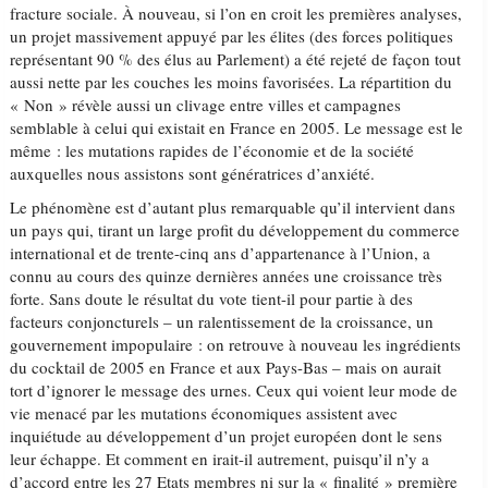
fracture sociale. À nouveau, si l’on en croit les premières analyses,
un projet massivement appuyé par les élites (des forces politiques
représentant 90 % des élus au Parlement) a été rejeté de façon tout
aussi nette par les couches les moins favorisées. La répartition du
« Non » révèle aussi un clivage entre villes et campagnes
semblable à celui qui existait en France en 2005. Le message est le
même : les mutations rapides de l’économie et de la société
auxquelles nous assistons sont génératrices d’anxiété.
Le phénomène est d’autant plus remarquable qu’il intervient dans
un pays qui, tirant un large profit du développement du commerce
international et de trente-cinq ans d’appartenance à l’Union, a
connu au cours des quinze dernières années une croissance très
forte. Sans doute le résultat du vote tient-il pour partie à des
facteurs conjoncturels – un ralentissement de la croissance, un
gouvernement impopulaire : on retrouve à nouveau les ingrédients
du cocktail de 2005 en France et aux Pays-Bas – mais on aurait
tort d’ignorer le message des urnes. Ceux qui voient leur mode de
vie menacé par les mutations économiques assistent avec
inquiétude au développement d’un projet européen dont le sens
leur échappe. Et comment en irait-il autrement, puisqu’il n’y a
d’accord entre les 27 Etats membres ni sur la « finalité » première