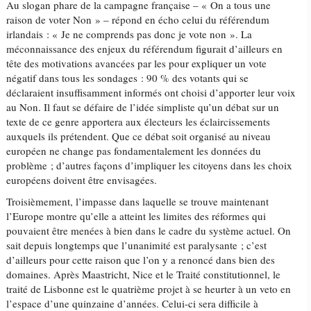
Au slogan phare de la campagne française – « On a tous une
raison de voter Non » – répond en écho celui du référendum
irlandais : « Je ne comprends pas donc je vote non ». La
méconnaissance des enjeux du référendum figurait d’ailleurs en
tête des motivations avancées par les pour expliquer un vote
négatif dans tous les sondages : 90 % des votants qui se
déclaraient insuffisamment informés ont choisi d’apporter leur voix
au Non. Il faut se défaire de l’idée simpliste qu’un débat sur un
texte de ce genre apportera aux électeurs les éclaircissements
auxquels ils prétendent. Que ce débat soit organisé au niveau
européen ne change pas fondamentalement les données du
problème ; d’autres façons d’impliquer les citoyens dans les choix
européens doivent être envisagées.
Troisièmement, l’impasse dans laquelle se trouve maintenant
l’Europe montre qu’elle a atteint les limites des réformes qui
pouvaient être menées à bien dans le cadre du système actuel. On
sait depuis longtemps que l’unanimité est paralysante ; c’est
d’ailleurs pour cette raison que l’on y a renoncé dans bien des
domaines. Après Maastricht, Nice et le Traité constitutionnel, le
traité de Lisbonne est le quatrième projet à se heurter à un veto en
l’espace d’une quinzaine d’années. Celui-ci sera difficile à