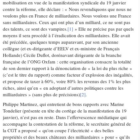
mobilisation en vue de la manifestation syndicale du 19 janvier
contre la réforme, elle déclare : « Nous revendiquons que nous ne
voulons plus en France de milliardaires. Nous voulons une France
sans milliardaires. Ceux qui ont plus d’un milliard, ce ne sont pas
des talents, ce sont des vampires.
[1]
» Elle ne précise pas par quels
moyens il sera procédé à l’éradication des milliardaires. Elle avait
été précédée, quelques temps auparavant, par son ancienne
collègue (et ex-dirigeante d’EELV et ex-ministre de Français
Hollande) Cécile Duflot, dorénavant dirigeante de la branche
française de l’ONG Oxfam : cette organisation consacre la totalité
de son dernier rapport à la dénonciation de « la loi du plus riche »
(c’est le titre du rapport) comme facteur d’explosion des inégalités,
et propose de taxer à 60%, voire 80% les revenus des 1% les plus
riches, ainsi qu’en « en adoptant d’autres politiques contre les
milliardaires » (sans plus de précisions)
[2]
.
Philippe Martinez, qui entretient de bons rapports avec Marine
Tondelier (présente en tête du cortège de la manifestation du 19
janvier), n’est pas en reste. Dans l’effervescence médiatique qui
accompagne la contestation de la réforme, le secrétaire général de
la CGT a proposé « qu’on coupe l’électricité « des belles
propriétés et des beaux châteaux des milliardaires » pour « qu’ils