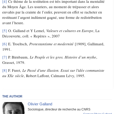
[4]
Ce thème de la restitution est très important dans la mentalité
du Moyen Âge. Les usuriers, au moment de trépasser et alors
envahis par la crainte de l’enfer, peuvent en effet se racheter en
restituant l’argent indûment gagné, une forme de redistribution
avant l’heure.
[5]
O. Galland et Y Lemel,
Valeurs et cultures en Europe
, La
Découverte, coll. « Repères », 2007
[6]
E. Troeltsch,
Protestantisme et modernité
[1909], Gallimard,
1991.
[7]
P. Birnbaum,
Le Peuple et les gros. Histoire d’un mythe
,
Grasset, 1979.
[8]
F. Furet,
Le Passé d'une illusion. Essai sur l'idée communiste
au XXe siècle
, Robert Laffont, Calmann Lévy, 1995.
THE AUTHOR
Olivier Galland
Sociologue, directeur de recherche au CNRS
Contact Olivier Galland