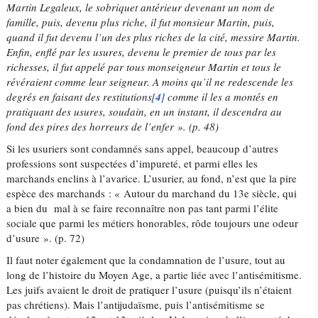
Martin Legaleux, le sobriquet antérieur devenant un nom de
famille, puis, devenu plus riche, il fut monsieur Martin, puis,
quand il fut devenu l’un des plus riches de la cité, messire Martin.
Enfin, enflé par les usures, devenu le premier de tous par les
richesses, il fut appelé par tous monseigneur Martin et tous le
révéraient comme leur seigneur. A moins qu’il ne redescende les
degrés en faisant des restitutions
[4]
comme il les a montés en
pratiquant des usures, soudain, en un instant, il descendra au
fond des pires des horreurs de l’enfer ». (p. 48)
Si les usuriers sont condamnés sans appel, beaucoup d’autres
professions sont suspectées d’impureté, et parmi elles les
marchands enclins à l’avarice. L’usurier, au fond, n’est que la pire
espèce des marchands : « Autour du marchand du 13e siècle, qui
a bien du mal à se faire reconnaître non pas tant parmi l’élite
sociale que parmi les métiers honorables, rôde toujours une odeur
d’usure ». (p. 72)
Il faut noter également que la condamnation de l’usure, tout au
long de l’histoire du Moyen Age, a partie liée avec l’antisémitisme.
Les juifs avaient le droit de pratiquer l’usure (puisqu’ils n’étaient
pas chrétiens). Mais l’antijudaïsme, puis l’antisémitisme se