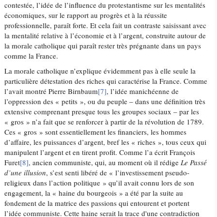
contestée, l’idée de l’influence du protestantisme sur les mentalités
économiques, sur le rapport au progrès et à la réussite
professionnelle, paraît forte. Et cela fait un contraste saisissant avec
la mentalité relative à l’économie et à l’argent, construite autour de
la morale catholique qui paraît rester très prégnante dans un pays
comme la France.
La morale catholique n’explique évidemment pas à elle seule la
particulière détestation des riches qui caractérise la France. Comme
l’avait montré Pierre Birnbaum
[7]
, l’idée manichéenne de
l’oppression des « petits », ou du peuple – dans une définition très
extensive comprenant presque tous les groupes sociaux – par les
« gros » n’a fait que se renforcer à partir de la révolution de 1789.
Ces « gros » sont essentiellement les financiers, les hommes
d’affaire, les puissances d’argent, bref les « riches », tous ceux qui
manipulent l’argent et en tirent profit. Comme l’a écrit François
Furet
[8]
, ancien communiste, qui, au moment où il rédige
Le Passé
d’une illusion
, s’est senti libéré de « l’investissement pseudo-
religieux dans l’action politique » qu’il avait connu lors de son
engagement, la « haine du bourgeois » a été par la suite au
fondement de la matrice des passions qui entourent et portent
l’idée communiste. Cette haine serait la trace d'une contradiction