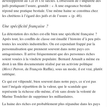
développèrent au 12e et 13e siècles. L’obsession de l’impureté des
juifs pratiquant l’usure, grandit : « À une engeance bestiale
répond une pratique bestiale. Une même haine se constitua chez
les chrétiens à l’égard des juifs et de l’usure » (p. 46).
Une spécificité française ?
La détestation des riches est-elle bien une spécificité française ?
Après tout, les conflits de classe ont émaillé l’histoire d’à peu près
toutes les sociétés industrielles. On est cependant frappé par la
personnalisation que prennent souvent dans notre pays ces
antagonismes. Il arrive fréquemment que des personnes riches
soient vouées à la vindicte populaire. Bernard Arnault a même eu
droit à un film documentaire réalisé par un activiste politique
(
Merci Patron
, de François Ruffin), sous un mode, il est vrai, plutôt
satirique.
Ce qui est vilipendé, bien souvent dans notre pays, ce n’est pas
tant l’inégale répartition de la valeur, que le scandale que
représente la richesse elle-même, d’où sans doute la volonté de
Marine Tondelier de supprimer les milliardaires.
La haine des riches est probablement plus répandue dans les pays