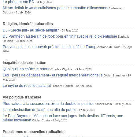
Le phénomène RN
4 July 2026
Mieux définir le «masculinisme» pour le combattre efficacement
Sébastien
3 July 2026
Dupont
Religion, identités culturelles
Du «Siècle juif» au siècle antijuif?
28 June 2026
Du Panthéon au terrain de foot: pour en finir avec le religio-centrisme
Nathalie
26 June 2026
Heinich
Pouvoir spirituel et pouvoir présidentiel: le défi de Trump
29 Apr.
Antoine de Tarlé
2026
Inégalités, discrimination
Quoi qu’il en coûte: le retour
9 June 2026
Charles Wyplosz
Les «jours de dépassement» et l’équité intergénérationnelle
19
Didier Blanchet
May 2026
Le mythe du recul du salariat
30 Apr. 2026
Richard Robert
Vie politique française
Plus-values à la succession: éviter la double imposition
20 July 2026
Olivier Klein
L’autodestruction de la démocratie du public
12 July 2026
Le Pen, Bayrou et Mélenchon face aux juges: trois destins différents, une
même motivation
9 July 2026
Olivier Costa
Populismes et nouvelles radicalités