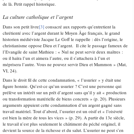
de là. Petit rappel historique.
La culture catholique et l’argent
Dans son petit livre
[3]
consacré aux rapports qu’entretient la
chrétienté avec l’argent durant le Moyen Âge français, le grand
historien médiéviste Jacque Le Goff le rappelle : dès l’origine, le
christianisme oppose Dieu et l’argent. Il cite le passage fameux de
l’Evangile de saint Mathieu : « Nul ne peut servir deux maîtres :
ou il haïra l’un et aimera l’autre, ou il s’attachera à l’un et
méprisera l’autre. Vous ne pouvez servir Dieu et Mammon » (Mat,
VI, 24).
Dans le droit fil de cette condamnation, « l’usurier » y était une
figure honnie. Qu’est-ce qu’un usurier ? C’est une personne qui
prélève un intérêt sur un prêt d’argent sans qu’il y ait « production
ou transformation matérielle de biens concrets » (p. 20). Plusieurs
arguments appuient cette condamnation d’un argent gagné sans
travail matériel. Tout d’abord, l’usurier est un oisif et « l’oisiveté
est bien la mère de tous les vices » (p. 29). A partir du 13e siècle,
le travail n’est plus seulement le châtiment du péché originel, il
devient la source de la richesse et du salut. L’usurier ne peut s’en