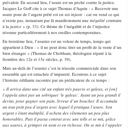
prévaloir. En second lieu, l’usure est un péché contre la justice.
Jacques Le Goff cite à ce sujet Thomas d’Aquin : « Recevoir une
usure pour de l’argent prêté est en soi
injuste
: car on vend ce qui
n’existe pas, instaurant par là manifestement une
inégalité
contraire
à la
justice
» (p. 33). Ce thème de l’inégalité et de l’injustice
résonne particulièrement à nos oreilles contemporaines.
En troisième lieu, l’usurier est un voleur de temps, temps qui
appartient à Dieu : « il ne peut donc tirer un profit de la vente d’un
bien étranger » (Thomas de Chobham, théologien réputé à la
frontière des 12e et 13e siècles, p. 39).
Mais au-delà de l’usurier c’est la réussite commerciale dans son
ensemble qui est entachée d’impureté. Ecoutons à ce sujet
l’histoire édifiante racontée par un prédicateur de ce temps :
« Il arriva dans une cité un enfant très pauvre et galeux, et [on]
l’appela ainsi par un sobriquet ‘le galeux’. Ayant un peu grandi il
devint, pour gagner son pain, livreur d’un boucher. Il accumula
un tout petit peu d’argent avec lequel il pratiqua l’usure. Son
argent s’étant multiplié, il acheta des vêtements un peu plus
honorables. Puis il passa contrat avec une telle et se mit, grâce
aux usures, à grimper en nom et en richesse. On se mit à l’appeler