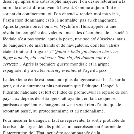
disent qu’après une catastrophe majeure, l’on désire retourner à la
normale c’est-à-dire souvent à l’avant. Comme aujourd’hui en
sortant du confinement, où l’on entend « rendez-moi ma vie »,
l’aspiration dominante est à la normalité, pas au changement.
Après la peste noire, l’on a vu Wycliffe et Huss appeler à une
révolution complète des valeurs ; mais des décombres de la société
féodale n’est pas sortie, après la peste, une société d’ascètes, mais
de banquiers, de marchands et de navigateurs, dont les valeurs
étaient tout sauf frugales : “
Quant’è bella giovinezza che s’en
fugge tuttavia, chi vuol esser lieto sia, del doman non v’è
certezza”.
Après la première guerre mondiale et la grippe
espagnole, il y a eu les
roaring twenties
et l’âge du jazz.
La deuxième école est beaucoup plus dangereuse car basée sur la
peur, qui est autrement plus puissante que l’éthique. L’appel à
l’identité nationale est fort et l’idée de promouvoir la reprise de son
pays aux dépens des étrangers, attrayante ; en fait, ce que ses
partisans appellent « changement » ne serait rien d’autre que le
retour au passé, au protectionnisme et au nationalisme.
Pour mesurer le danger, il faut se représenter la sortie probable de
la crise : de larges déficits publics, un accroissement énorme de
l’intervention de l’Etat, peut-être accompagnée de la