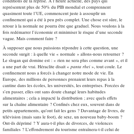
conditions de la reprise. A l’heure actuelle, des pays qui
représentent plus de 50% du PIB mondial et comprennent
quasiment toute l’UE, commencent juste à assouplir un
confinement qui a été à peu près complet. Une chose est sûre, le
retour à la normale ne pourra être que graduel. Nous voulons à la
fois redémarrer l’économie et minimiser le risque d’une seconde
vague. Mais comment faire ?
À supposer que nous puissions répondre à cette question, une
seconde surgit : à quelle vie « normale » allons-nous retourner ?
Le slogan qui domine est : « rien ne sera plus comme avant », et il
a une part de vrai. Héraclite disait «
panta rhei
», tout coule. Le
confinement nous a forcés à changer notre mode de vie. En
Europe, des millions de personnes prenaient leurs repas à la
cantine dans les écoles, les universités, les entreprises. Forcées de
s’en passer, elles ont sans doute changé leurs habitudes
alimentaires ; cela a impacté la distribution ; avec quels effets
sur la chaîne alimentaire ? Confinés chez eux, souvent dans de
petits appartements, qu’ont fait les gens ? Davantage de livres, de
télévision (mais sans le foot), de sexe, un nouveau baby-boom ?
Ont-ils déprimé ? Y aura-t-il plus de divorces, de violences
familiales ? L’effondrement du tourisme entraînera-t-il celui de