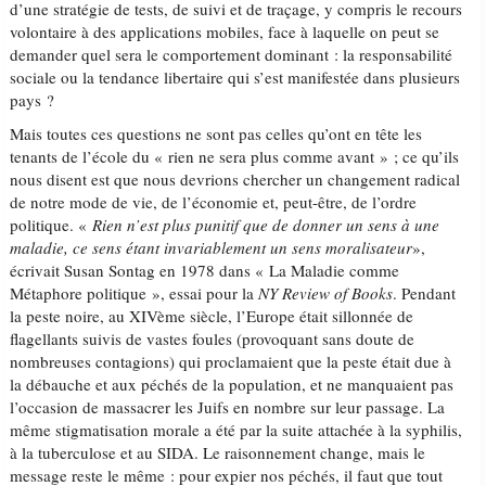
d’une stratégie de tests, de suivi et de traçage, y compris le recours
volontaire à des applications mobiles, face à laquelle on peut se
demander quel sera le comportement dominant : la responsabilité
sociale ou la tendance libertaire qui s’est manifestée dans plusieurs
pays ?
Mais toutes ces questions ne sont pas celles qu’ont en tête les
tenants de l’école du « rien ne sera plus comme avant » ; ce qu’ils
nous disent est que nous devrions chercher un changement radical
de notre mode de vie, de l’économie et, peut-être, de l’ordre
politique. «
Rien n’est plus punitif que de donner un sens à une
maladie, ce sens étant invariablement un sens moralisateur
»,
écrivait Susan Sontag en 1978 dans « La Maladie comme
Métaphore politique », essai pour la
NY Review of Books
. Pendant
la peste noire, au XIVème siècle, l’Europe était sillonnée de
flagellants suivis de vastes foules (provoquant sans doute de
nombreuses contagions) qui proclamaient que la peste était due à
la débauche et aux péchés de la population, et ne manquaient pas
l’occasion de massacrer les Juifs en nombre sur leur passage. La
même stigmatisation morale a été par la suite attachée à la syphilis,
à la tuberculose et au SIDA. Le raisonnement change, mais le
message reste le même : pour expier nos péchés, il faut que tout