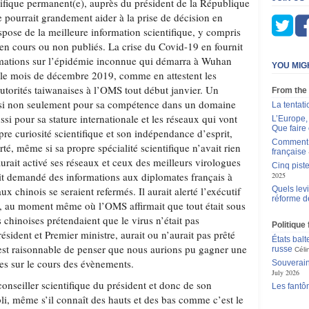
ntifique permanent(e), auprès du président de la République
pourrait grandement aider à la prise de décision en
ispose de la meilleure information scientifique, y compris
 en cours ou non publiés. La crise du Covid-19 en fournit
mations sur l’épidémie inconnue qui démarra à Wuhan
YOU MIG
 le mois de décembre 2019, comme en attestent les
utorités taiwanaises à l’OMS tout début janvier. Un
From the
oisi non seulement pour sa compétence dans un domaine
La tentat
ssi pour sa stature internationale et les réseaux qui vont
L’Europe, 
Que faire 
pre curiosité scientifique et son indépendance d’esprit,
Comment p
rté, même si sa propre spécialité scientifique n’avait rien
française
 aurait activé ses réseaux et ceux des meilleurs virologues
Cinq piste
rait demandé des informations aux diplomates français à
2025
x chinois se seraient refermés. Il aurait alerté l’exécutif
Quels levi
réforme d
ion, au moment même où l’OMS affirmait que tout était sous
s chinoises prétendaient que le virus n’était pas
Politique
résident et Premier ministre, aurait ou n’aurait pas prêté
États balt
il est raisonnable de penser que nous aurions pu gagner une
russe
Céli
es sur le cours des évènements.
Souverain
July 2026
conseiller scientifique du président et donc de son
Les fantô
bli, même s’il connaît des hauts et des bas comme c’est le