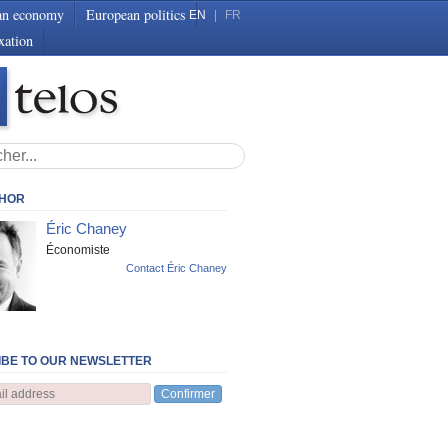
an economy
European politics
EN
|
FR
xation
THOR
Éric Chaney
Économiste
Contact Éric Chaney
BE TO OUR NEWSLETTER
Confirmer