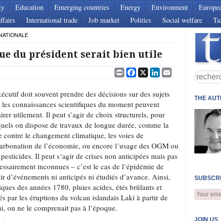
ty
Education
Emerging countries
Energy
Environment
Europe
ffairs
International trade
Job market
Politics
Social welfare
Ta
NATIONALE
ue du président serait bien utile
Print
Facebook
X
LinkedIn
Email
xécutif doit souvent prendre des décisions sur des sujets
THE AU
 les connaissances scientifiques du moment peuvent
airer utilement. Il peut s’agir de choix structurels, pour
quels on dispose de travaux de longue durée, comme la
te contre le changement climatique, les voies de
arbonation de l’économie, ou encore l’usage des OGM ou
 pesticides. Il peut s‘agir de crises non anticipées mais pas
essairement inconnues – c’est le cas de l’épidémie de
gir d’événements ni anticipés ni étudiés d’avance. Ainsi,
SUBSCRI
iques des années 1780, pluies acides, étés brûlants et
és par les éruptions du volcan islandais Laki à partir de
ui, on ne le comprenait pas à l’époque.
JOIN US