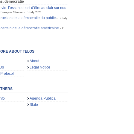
ons, démocratie
 vie: l’essentiel est d’être au clair sur nos
13 July 2026
François Stasse
truction de la démocratie du public
12 July
incertain de la démocratie américaine
11
ORE ABOUT TELOS
About
 Us
Legal Notice
 Protocol
RTNERS
nfo
Agenda Pública
Slate