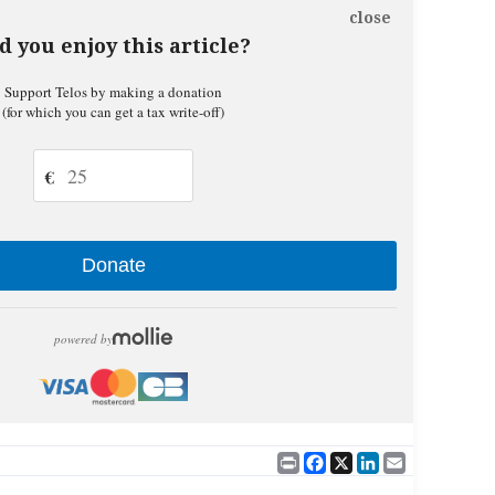
close
d you enjoy this article?
Support Telos by making a donation
(for which you can get a tax write-off)
€
Donate
powered by
Print
Facebook
X
LinkedIn
Email