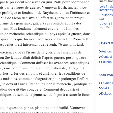
é par le président Roosevelt en juin 1940 pour coordonner
Instituti
equis par le risque de guerre. Vannevar Bush, ancien vice-
Lois fin de
intentions
 prolifique et fondateur de Raytheon, en fut l’initiateur et
L’autodes
tribua de façon décisive à l’effort de guerre et au projet
2026
cisme des généraux, grâce à ses contacts auprès des
L’avenir 
July 2026
ment. Plus fondamentalement encore, il définit les
que de recherche scientifique du pays après la guerre, dans
questions que lui avait adressées le Président Roosevelt
quelles il est intéressant de revenir, 76 ans plus tard.
LEARN M
nscience que si l’issue de la guerre ne faisait pas de
Authors
ion Soviétique allait définir l’après-guerre, posait quatre
Contact
scientifique : Comment diffuser les avancées scientifiques
Editorial
e, sans compromettre la sécurité nationale, de façon à
prises, créer des emplois et améliorer les conditions de
OUR PA
les maladies, comment s’organiser pour prolonger l’effort
ue devrait faire l’État pour aider la recherche, publique et
Lavoce.i
lation devrait être conçue ? Comment découvrir et
VoxEU
tifiques au sein de la jeunesse, de façon à assurer le futur
Dokdoc
e ?
haque question par un plan d’action détaillé, Vannevar
stratégie intégrée apportant une réponse simultanée à