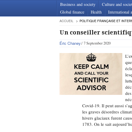
Business and society
Culture and socie
Global finance
Health
International a
ACCUEIL
POLITIQUE FRANÇAISE ET INTER
Un conseiller scientifiq
Éric Chaney
7 September 2020
L’e
que
écl
les
lut
déc
des
néc
Covid-19. Il peut aussi s’a
les graves désordres climat
hivers glaciaux furent caus
1783. On le sait aujourd’h