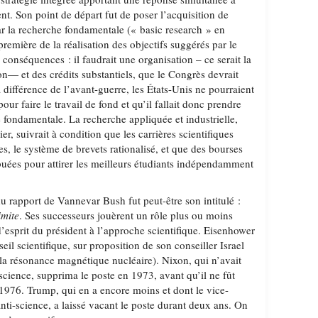
t. Son point de départ fut de poser l’acquisition de
r la recherche fondamentale (« basic research » en
emière de la réalisation des objectifs suggérés par le
s conséquences : il faudrait une organisation – ce serait la
n— et des crédits substantiels, que le Congrès devrait
la différence de l’avant-guerre, les États-Unis ne pourraient
ur faire le travail de fond et qu’il fallait donc prendre
e fondamentale. La recherche appliquée et industrielle,
ier, suivrait à condition que les carrières scientifiques
es, le système de brevets rationalisé, et que des bourses
buées pour attirer les meilleurs étudiants indépendamment
du rapport de Vannevar Bush fut peut-être son intitulé :
imite
. Ses successeurs jouèrent un rôle plus ou moins
 d’esprit du président à l’approche scientifique. Eisenhower
eil scientifique, sur proposition de son conseiller Israel
la résonance magnétique nucléaire). Nixon, qui n’avait
science, supprima le poste en 1973, avant qu’il ne fût
 1976. Trump, qui en a encore moins et dont le vice-
nti-science, a laissé vacant le poste durant deux ans. On