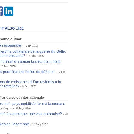
HT ALSO LIKE
 same author
ion espagnole
7 July 2026
victime collatérale de la guerre du Golfe.
et ne pas faire?
14 Mar. 2026
ourrait s’amorcer la crise de la dette
7 Jan. 2026
s pour financer l’effort de défense
17 Oct.
ers de croissance si l’on revient sur la
es retraites?
8 Oct. 2025
 française et internationale
es: trois pays mobilisés face à la menace
30 July 2026
ne Bayou
eté économique: une voie polonaise?
29
mes de Tchernobyl
26 July 2026