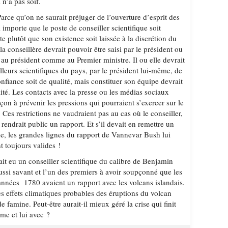
 n’a pas soif.
rce qu’on ne saurait préjuger de l’ouverture d’esprit des
il importe que le poste de conseiller scientifique soit
e plutôt que son existence soit laissée à la discrétion du
la conseillère devrait pouvoir être saisi par le président ou
r au président comme au Premier ministre. Il ou elle devrait
illeurs scientifiques du pays, par le président lui-même, de
onfiance soit de qualité, mais constituer son équipe devrait
lité. Les contacts avec la presse ou les médias sociaux
açon à prévenir les pressions qui pourraient s’exercer sur le
. Ces restrictions ne vaudraient pas au cas où le conseiller,
rendrait public un rapport. Et s’il devait en remettre un
he, les grandes lignes du rapport de Vannevar Bush lui
t toujours valides !
t eu un conseiller scientifique du calibre de Benjamin
ussi savant et l’un des premiers à avoir soupçonné que les
années 1780 avaient un rapport avec les volcans islandais.
es effets climatiques probables des éruptions du volcan
 famine. Peut-être aurait-il mieux géré la crise qui finit
me et lui avec ?