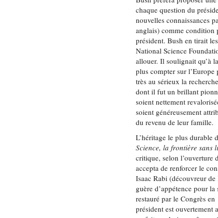
chaque question du présiden
nouvelles connaissances pa
anglais) comme condition pr
président. Bush en tirait le
National Science Foundatio
allouer. Il soulignait qu’à 
plus compter sur l’Europe po
très au sérieux la recherch
dont il fut un brillant pionn
soient nettement revalorisé
soient généreusement attri
du revenu de leur famille.
L’héritage le plus durable 
Science, la frontière sans l
critique, selon l’ouverture
accepta de renforcer le cons
Isaac Rabi (découvreur de 
guère d’appétence pour la 
restauré par le Congrès en
président est ouvertement a