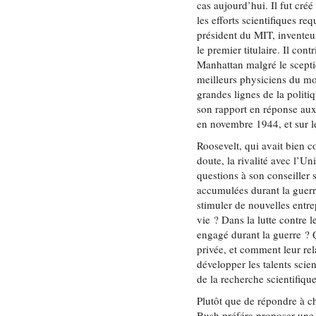
cas aujourd’hui. Il fut cré
les efforts scientifiques r
président du MIT, inventeur
le premier titulaire. Il con
Manhattan malgré le scepti
meilleurs physiciens du mo
grandes lignes de la politi
son rapport en réponse aux 
en novembre 1944, et sur les
Roosevelt, qui avait bien co
doute, la rivalité avec l’Un
questions à son conseiller 
accumulées durant la guerr
stimuler de nouvelles entre
vie ? Dans la lutte contre 
engagé durant la guerre ? Q
privée, et comment leur re
développer les talents scien
de la recherche scientifiqu
Plutôt que de répondre à c
Bush préféra proposer une 