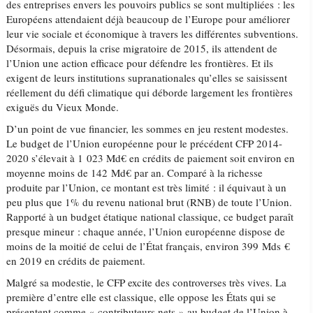
des entreprises envers les pouvoirs publics se sont multipliées : les
Européens attendaient déjà beaucoup de l’Europe pour améliorer
leur vie sociale et économique à travers les différentes subventions.
Désormais, depuis la crise migratoire de 2015, ils attendent de
l’Union une action efficace pour défendre les frontières. Et ils
exigent de leurs institutions supranationales qu’elles se saisissent
réellement du défi climatique qui déborde largement les frontières
exiguës du Vieux Monde.
D’un point de vue financier, les sommes en jeu restent modestes.
Le budget de l’Union européenne pour le précédent CFP 2014-
2020 s’élevait à 1 023 Md€ en crédits de paiement soit environ en
moyenne moins de 142 Md€ par an. Comparé à la richesse
produite par l’Union, ce montant est très limité : il équivaut à un
peu plus que 1% du revenu national brut (RNB) de toute l’Union.
Rapporté à un budget étatique national classique, ce budget paraît
presque mineur : chaque année, l’Union européenne dispose de
moins de la moitié de celui de l’État français, environ 399 Mds €
en 2019 en crédits de paiement.
Malgré sa modestie, le CFP excite des controverses très vives. La
première d’entre elle est classique, elle oppose les États qui se
présentent comme « contributeurs nets » au budget de l’Union à