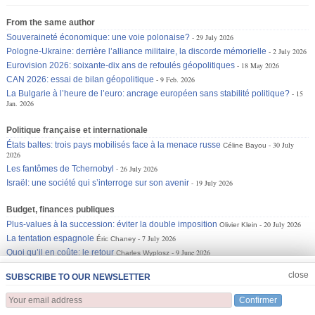
From the same author
Souveraineté économique: une voie polonaise?
29 July 2026
Pologne-Ukraine: derrière l’alliance militaire, la discorde mémorielle
2 July 2026
Eurovision 2026: soixante-dix ans de refoulés géopolitiques
18 May 2026
CAN 2026: essai de bilan géopolitique
9 Feb. 2026
La Bulgarie à l’heure de l’euro: ancrage européen sans stabilité politique?
15
Jan. 2026
Politique française et internationale
États baltes: trois pays mobilisés face à la menace russe
30 July
Céline Bayou
2026
Les fantômes de Tchernobyl
26 July 2026
Israël: une société qui s’interroge sur son avenir
19 July 2026
Budget, finances publiques
Plus-values à la succession: éviter la double imposition
20 July 2026
Olivier Klein
La tentation espagnole
7 July 2026
Éric Chaney
Quoi qu’il en coûte: le retour
9 June 2026
Charles Wyplosz
JOIN US
CLOSE
close
SUBSCRIBE TO OUR NEWSLETTER
Confirmer