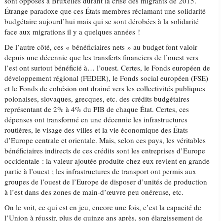
sont opposés à Bruxelles durant la crise des migrants de 2015.
Étrange paradoxe que ces États membres réclamant une solidarité
budgétaire aujourd’hui mais qui se sont dérobées à la solidarité
face aux migrations il y a quelques années !
De l’autre côté, ces « bénéficiaires nets » au budget font valoir
depuis une décennie que les transferts financiers de l’ouest vers
l’est ont surtout bénéficié à… l’ouest. Certes, le Fonds européen de
développement régional (FEDER), le Fonds social européen (FSE)
et le Fonds de cohésion ont drainé vers les collectivités publiques
polonaises, slovaques, grecques, etc. des crédits budgétaires
représentant de 2% à 4% du PIB de chaque État. Certes, ces
dépenses ont transformé en une décennie les infrastructures
routières, le visage des villes et la vie économique des États
d’Europe centrale et orientale. Mais, selon ces pays, les véritables
bénéficiaires indirects de ces crédits sont les entreprises d’Europe
occidentale : la valeur ajoutée produite chez eux revient en grande
partie à l’ouest ; les infrastructures de transport ont permis aux
groupes de l’ouest de l’Europe de disposer d’unités de production
à l’est dans des zones de main-d’œuvre peu onéreuse, etc.
On le voit, ce qui est en jeu, encore une fois, c’est la capacité de
l’Union à réussir, plus de quinze ans après, son élargissement de