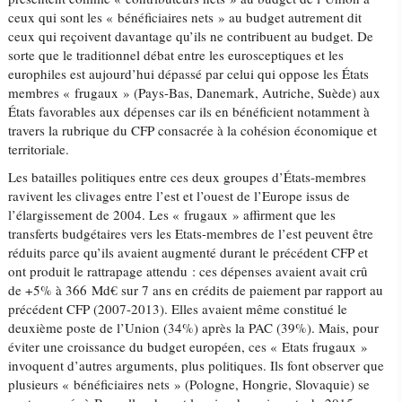
ceux qui sont les « bénéficiaires nets » au budget autrement dit
ceux qui reçoivent davantage qu’ils ne contribuent au budget. De
sorte que le traditionnel débat entre les eurosceptiques et les
europhiles est aujourd’hui dépassé par celui qui oppose les États
membres « frugaux » (Pays-Bas, Danemark, Autriche, Suède) aux
États favorables aux dépenses car ils en bénéficient notamment à
travers la rubrique du CFP consacrée à la cohésion économique et
territoriale.
Les batailles politiques entre ces deux groupes d’États-membres
ravivent les clivages entre l’est et l’ouest de l’Europe issus de
l’élargissement de 2004. Les « frugaux » affirment que les
transferts budgétaires vers les Etats-membres de l’est peuvent être
réduits parce qu’ils avaient augmenté durant le précédent CFP et
ont produit le rattrapage attendu : ces dépenses avaient avait crû
de +5% à 366 Md€ sur 7 ans en crédits de paiement par rapport au
précédent CFP (2007-2013). Elles avaient même constitué le
deuxième poste de l’Union (34%) après la PAC (39%). Mais, pour
éviter une croissance du budget européen, ces « Etats frugaux »
invoquent d’autres arguments, plus politiques. Ils font observer que
plusieurs « bénéficiaires nets » (Pologne, Hongrie, Slovaquie) se