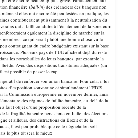
it pu être encore beaucoup plus grave. Parallèlement aux
tion financière (
bail-in
) des créanciers des banques non
 même si elles ont encore été peu testées en pratique, les
aines contribueraient puissamment à la neutralisation du
erains qui a failli conduire à l’éclatement de la zone euro
renforceraient également la discipline de marché sur la
ts membres, ce qui serait plutôt une bonne chose vu le
 peu contraignant du cadre budgétaire existant sur la base
croissance. Plusieurs pays de l’UE affichent déjà du reste
dans les portefeuilles de leurs banques, par exemple la
a Suède. Avec des dispositions transitoires adéquates (un
il est possible de passer le cap.
pératif de renforcer son union bancaire. Pour cela, il lui
imites d’exposition souveraine et simultanément l’EDIS
par la Commission européenne en novembre dernier, ainsi
émentaire des régimes de faillite bancaire, au-delà de la
 a fait l’objet d’une proposition récente de la
la fragilité bancaire persistante en Italie, des élections
ne et ailleurs, des distractions du Brexit et de la
use, il est peu probable que cette négociation soit
s le plus tôt sera le mieux.