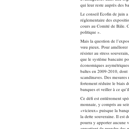
qui leur reste auprès des ba
Le conseil Ecofin de juin a 
réglementaire des expositio
cours au Comité de Bâle. C
politique ».
Mais la question de l’expo
vœu pieux. Pour améliorer 
résister au stress souverai
que le système bancaire po
économiques asymétriques 
baltes en 2009-2010, dont 
scandinaves. Des mesures r
fortement réduire le biais 
banques et veiller à ce qu’i
Ce défi est entièrement spé
monnaie, y compris au sein
«vicieux» puisque la banqu
la dette souveraine. Il est
pourra y apporter aucune vér
appartient de prendre des m