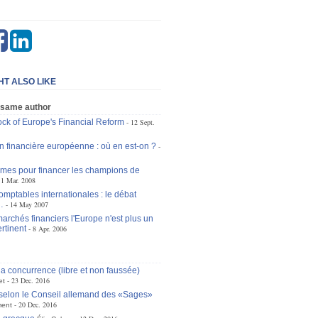
HT ALSO LIKE
 same author
ock of Europe's Financial Reform
12 Sept.
n financière européenne : où en est-on ?
rmes pour financer les champions de
11 Mar. 2008
mptables internationales : le débat
…
14 May 2007
archés financiers l'Europe n'est plus un
rtinent
8 Apr. 2006
la concurrence (libre et non faussée)
23 Dec. 2016
et
selon le Conseil allemand des «Sages»
20 Dec. 2016
ment