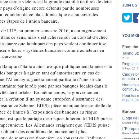
 ce cercle vicieux est la grande quantité de titres de dette
JOIN US
ur pays d’origine encore détenus par de nombreuses
a réduction de ce biais domestique est au cœur des
nes étapes de l’union bancaire.
e de l’UE, au premier semestre 2016, a courageusement
YOU MIG
 dans ce sens, mais s’est achevée sur un constat d’échec
uin, parce que la plupart des pays veulent continuer à se
From the
tiliser « leurs » systèmes bancaires comme acheteurs en
Taking St
e souveraine.
2010
Régulatio
a Banque d’Italie a ainsi évoqué publiquement la nécessité
8 Sept. 2010
des banques à agir en tant qu’amortisseurs en cas de
Cinq réfo
e l’Allemagne, généralement partisane d’une stricte
demain
ontrainte par le rôle joué par ses banques locales dans le
Normes co
continue
ivités territoriales. En même temps, le gouvernement
Pour les m
er la création d’un système européen d’assurance des
espace pe
Insurance Scheme, EDIS), pièce manquante essentielle de
nce de limites à l’exposition des banques au risque
Europe
ime, est que le partage des risques inhérent à l’EDIS puisse
Éloge de 
Olivier Frég
s impécunieux. Les Allemands craignent que l’EDIS puisse
L’Europe 
pour obtenir des conditions de financement plus
Rémi Lalle
que de répression financière, en abusant de l’influence