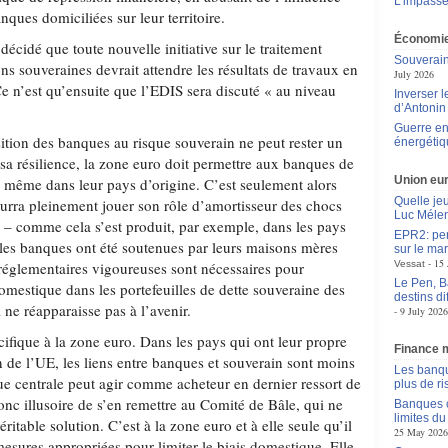
L’impass
nques domiciliées sur leur territoire.
Économie
décidé que toute nouvelle initiative sur le traitement
Souverain
ns souveraines devrait attendre les résultats de travaux en
July 2026
e n’est qu’ensuite que l’EDIS sera discuté « au niveau
Inverser 
d’Antoni
Guerre en
sition des banques au risque souverain ne peut rester un
énergétiq
sa résilience, la zone euro doit permettre aux banques de
Union eu
n, même dans leur pays d’origine. C’est seulement alors
Quelle je
urra pleinement jouer son rôle d’amortisseur des chocs
Luc Méle
– comme cela s’est produit, par exemple, dans les pays
EPR2: pen
les banques ont été soutenues par leurs maisons mères
sur le mar
15 
églementaires vigoureuses sont nécessaires pour
Vessat
Le Pen, B
domestique dans les portefeuilles de dette souveraine des
destins d
l ne réapparaisse pas à l’avenir.
9 July 2026
cifique à la zone euro. Dans les pays qui ont leur propre
Finance 
 de l’UE, les liens entre banques et souverain sont moins
Les banqu
e centrale peut agir comme acheteur en dernier ressort de
plus de r
 donc illusoire de s’en remettre au Comité de Bâle, qui ne
Banques c
limites d
itable solution. C’est à la zone euro et à elle seule qu’il
25 May 2026
esures appropriées pour limiter le biais domestique. Elle