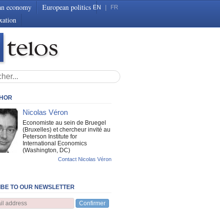
an economy
European politics
EN
|
FR
xation
THOR
Nicolas Véron
Economiste au sein de Bruegel
(Bruxelles) et chercheur invité au
Peterson Institute for
International Economics
(Washington, DC)
Contact Nicolas Véron
BE TO OUR NEWSLETTER
Confirmer