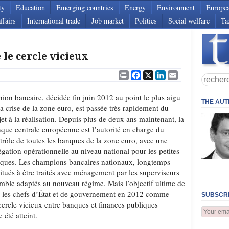
ty
Education
Emerging countries
Energy
Environment
Europe
ffairs
International trade
Job market
Politics
Social welfare
Ta
le cercle vicieux
Print
Facebook
X
LinkedIn
Email
nion bancaire, décidée fin juin 2012 au point le plus aigu
THE AU
la crise de la zone euro, est passée très rapidement du
jet à la réalisation. Depuis plus de deux ans maintenant, la
que centrale européenne est l’autorité en charge du
trôle de toutes les banques de la zone euro, avec une
égation opérationnelle au niveau national pour les petites
ques. Les champions bancaires nationaux, longtemps
itués à être traités avec ménagement par les superviseurs
emble adaptés au nouveau régime. Mais l’objectif ultime de
ar les chefs d’État et de gouvernement en 2012 comme
SUBSCRI
cercle vicieux entre banques et finances publiques
 été atteint.