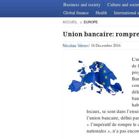
Business and society
Culture and socie
Global finance
Health
International a
ACCUEIL
EUROPE
Union bancaire: rompre 
Nicolas Véron
16 December 2016
L’u
de 
pro
Ban
con
dél
ban
hab
locaux, se sont dans l’ens
l’union bancaire, défini p
« l’impératif de rompre le 
nationales », n’a pas encore