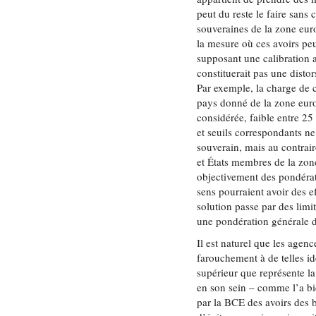
peut du reste le faire sans
souveraines de la zone euro
la mesure où ces avoirs peu
supposant une calibration 
constituerait pas une dist
Par exemple, la charge de c
pays donné de la zone euro
considérée, faible entre 2
et seuils correspondants n
souverain, mais au contrai
et États membres de la zone 
objectivement des pondérat
sens pourraient avoir des ef
solution passe par des limi
une pondération générale d
Il est naturel que les agen
farouchement à de telles idé
supérieur que représente la
en son sein – comme l’a bie
par la BCE des avoirs des