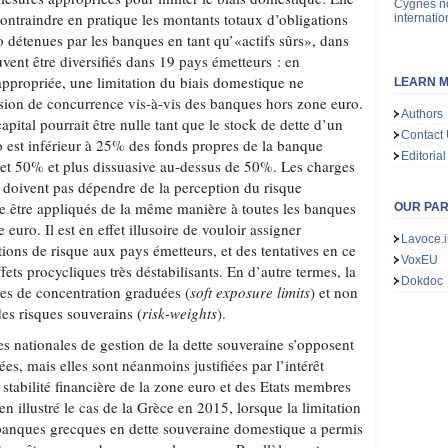
Cygnes no
 contraindre en pratique les montants totaux d’obligations
internatio
 détenues par les banques en tant qu’«actifs sûrs», dans
vent être diversifiés dans 19 pays émetteurs : en
appropriée, une limitation du biais domestique ne
LEARN M
orsion de concurrence vis-à-vis des banques hors zone euro.
Authors
apital pourrait être nulle tant que le stock de dette d’un
Contact
 est inférieur à 25% des fonds propres de la banque
Editorial
5 et 50% et plus dissuasive au-dessus de 50%. Les charges
e doivent pas dépendre de la perception du risque
re être appliqués de la même manière à toutes les banques
OUR PA
euro. Il est en effet illusoire de vouloir assigner
Lavoce.i
ions de risque aux pays émetteurs, et des tentatives en ce
VoxEU
fets procycliques très déstabilisants. En d’autre termes, la
Dokdoc
tes de concentration graduées (
soft exposure limits
) et non
es risques souverains (
risk-weights
).
ces nationales de gestion de la dette souveraine s’opposent
es, mais elles sont néanmoins justifiées par l’intérêt
 stabilité financière de la zone euro et des Etats membres
n illustré le cas de la Grèce en 2015, lorsque la limitation
 banques grecques en dette souveraine domestique a permis