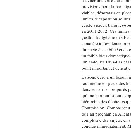
d’éviter une crise qui aura
provisions pour la participa
viables, désormais en place
limites d’exposition souver
cercle vicieux banques-souv
en 2011-2012. Ces limites 
gestion budgétaire des Éta
caractère à l’évidence trop
du pacte de stabilité et de 
un faible biais domestique 
Finlande, les Pays-Bas et l
point important et délicat), 
La zone euro a un besoin im
faut mettre en place des l
dans les termes proposés 
qu’une harmonisation suppl
hiérarchie des débiteurs qui
Commission. Compte tenu de 
de l’an prochain en Allemag
complexité des enjeux en ca
conclue immédiatement. Mai