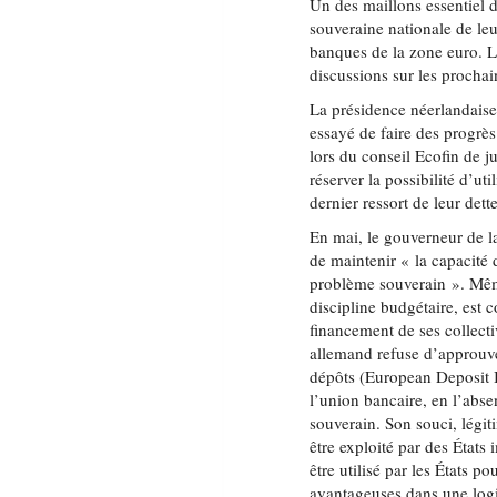
Un des maillons essentiel de
souveraine nationale de le
banques de la zone euro. L
discussions sur les prochai
La présidence néerlandais
essayé de faire des progrès
lors du conseil Ecofin de j
réserver la possibilité d’u
dernier ressort de leur dett
En mai, le gouverneur de l
de maintenir « la capacité 
problème souverain ». Mêm
discipline budgétaire, est c
financement de ses collect
allemand refuse d’approuv
dépôts (European Deposit 
l’union bancaire, en l’abse
souverain. Son souci, légit
être exploité par des État
être utilisé par les États 
avantageuses dans une logi