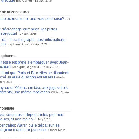
e grecque
12 Dec. 2016
Élie Cohen
 de la zone euro
eté économique: une voie polonaise?
29
le décrochage européen: les pistes
n Bergeaud
27 June 2026
 Iran: le sismographe des anticipations
ues
9 Apr. 2026
Stéphane Auray
ropéenne
unesse est prête à embarquer avec Jean-
nchon?
17 July 2026
Monique Dagnaud
dant que Paris et Bruxelles se disputent
ché, la vraie question est ailleurs
Alexis
July 2026
ayrou et Mélenchon face aux juges: trois
ifférents, une même motivation
Olivier Costa
mondiale
es centrales indépendantes prennent
isques, et non moins
1 July 2026
entrales: Warsh ou le débat sur les
u régime monétaire post-crise
Olivier Klein