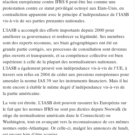
réaction européenne contre IFRS 8 peut être lue comme une
protestation contre ce statut privilégié octroyé aux Etats-Unis, en
contradiction apparente avec le principe d’indépendance de l’IASB
vis-à-vis de ses parties prenantes nationales.
L’IASB a accompli des efforts importants depuis 2000 pour
améliorer sa gouvernance et renforcer sa légitimité. Ses membres
sont des experts reconnus, ses biais géographiques ont été en
grande partie corrigés, ses processus de consultation sont devenus
plus ouverts et transparents, et sa compétence collective est bien
supérieure à celle de la plupart des normalisateurs nationaux.
L’IASB a également prouvé son indépendance vis-à-vis de l’UE, à
travers son refus en 2004 de céder aux pressions européennes pour
amender la norme IAS 39 sur les instruments financiers. Mais il lui
reste encore à établir le même degré d’indépendance vis-à-vis de
la partie américaine.
La voie est étroite. L’IASB doit pouvoir rassurer les Européens sur
le fait que les normes IFRS ne sont pas dictées depuis Norwalk (le
siège du normalisateur américain dans le Connecticut) ou
Washington, tout en avançant vers la reconnaissance de ces mêmes
normes outre-Atlantique. Or celle-ci, malgré les annonces de lundi,
est encore loin d’être acquise.