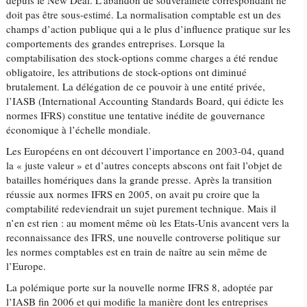
depuis le New Deal. L’abandon de souveraineté correspondant ne
doit pas être sous-estimé. La normalisation comptable est un des
champs d’action publique qui a le plus d’influence pratique sur les
comportements des grandes entreprises. Lorsque la
comptabilisation des stock-options comme charges a été rendue
obligatoire, les attributions de stock-options ont diminué
brutalement. La délégation de ce pouvoir à une entité privée,
l’IASB (International Accounting Standards Board, qui édicte les
normes IFRS) constitue une tentative inédite de gouvernance
économique à l’échelle mondiale.
Les Européens en ont découvert l’importance en 2003-04, quand
la « juste valeur » et d’autres concepts abscons ont fait l’objet de
batailles homériques dans la grande presse. Après la transition
réussie aux normes IFRS en 2005, on avait pu croire que la
comptabilité redeviendrait un sujet purement technique. Mais il
n’en est rien : au moment même où les Etats-Unis avancent vers la
reconnaissance des IFRS, une nouvelle controverse politique sur
les normes comptables est en train de naître au sein même de
l’Europe.
La polémique porte sur la nouvelle norme IFRS 8, adoptée par
l’IASB fin 2006 et qui modifie la manière dont les entreprises