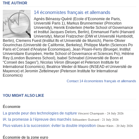
THE AUTHOR
14 économistes français et allemands
Agnès Bénassy-Quéré (Ecole d’Economie de Paris,
Université Paris 1), Markus Brunnermeier (Princeton
University), Henrik Enderlein (Hertie School of Governance
et Institut Jacques Delors, Berlin), Emmanuel Farhi (Harvard
University), Marcel Fratzscher (DIW et Université Humboldt,
Berlin), Clemens Fuest (Institut Ifo et Université de Munich), Pierre-Olivier
Gourinchas (Université de Californie, Berkeley), Philippe Martin (Sciences Po
Paris et Conseil d'Analyse Économique), Jean Pisani-Ferry (Bruegel, Institut
Universitaire Européen, Hertie School of Governance et Sciences Po), Hélène
Rey (London Business School), Isabel Schnabel (Université de Bonn et
“Conseil des Sages”), Nicolas Véron (Bruegel et Peterson Institute for
International Economics), Beatrice Weder di Mauro (INSEAD et Université de
Mayence) et Jeromin Zettelmeyer (Peterson Institute for International
Economics)
Contact 14 économistes français et allemands
YOU MIGHT ALSO LIKE
Économie
La grande peur des technologies de rupture
24 July 2026
Vincent Champain
IA: la promesse à l’épreuve des marchés
21 July 2026
Sébastien Guinard
Plus-values à la succession: éviter la double imposition
20 July 2026
Olivier Klein
Économie de la zone euro