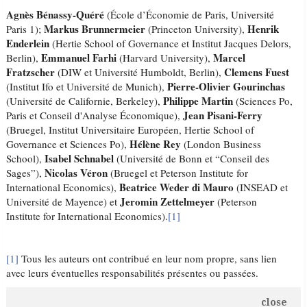
Agnès Bénassy-Quéré
(École d’Économie de Paris, Université
Markus Brunnermeier
Henrik
Paris 1);
(Princeton University),
Enderlein
(Hertie School of Governance et Institut Jacques Delors,
Emmanuel Farhi
Marcel
Berlin),
(Harvard University),
Fratzscher
Clemens Fuest
(DIW et Université Humboldt, Berlin),
Pierre-Olivier Gourinchas
(Institut Ifo et Université de Munich),
Philippe Martin
(Université de Californie, Berkeley),
(Sciences Po,
Jean Pisani-Ferry
Paris et Conseil d'Analyse Économique),
(Bruegel, Institut Universitaire Européen, Hertie School of
Hélène Rey
Governance et Sciences Po),
(London Business
Isabel Schnabel
School),
(Université de Bonn et “Conseil des
Nicolas Véron
Sages”),
(Bruegel et Peterson Institute for
Beatrice Weder di Mauro
International Economics),
(INSEAD et
Jeromin Zettelmeyer
Université de Mayence) et
(Peterson
Institute for International Economics).
[1]
[1]
Tous les auteurs ont contribué en leur nom propre, sans lien
avec leurs éventuelles responsabilités présentes ou passées.
close