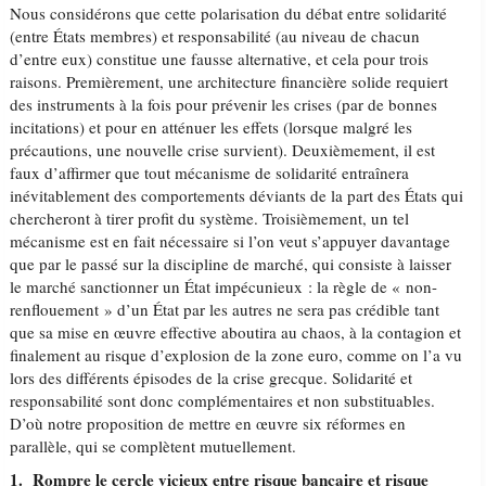
Nous considérons que cette polarisation du débat entre solidarité
(entre États membres) et responsabilité (au niveau de chacun
d’entre eux) constitue une fausse alternative, et cela pour trois
raisons. Premièrement, une architecture financière solide requiert
des instruments à la fois pour prévenir les crises (par de bonnes
incitations) et pour en atténuer les effets (lorsque malgré les
précautions, une nouvelle crise survient). Deuxièmement, il est
faux d’affirmer que tout mécanisme de solidarité entraînera
inévitablement des comportements déviants de la part des États qui
chercheront à tirer profit du système. Troisièmement, un tel
mécanisme est en fait nécessaire si l’on veut s’appuyer davantage
que par le passé sur la discipline de marché, qui consiste à laisser
le marché sanctionner un État impécunieux : la règle de « non-
renflouement » d’un État par les autres ne sera pas crédible tant
que sa mise en œuvre effective aboutira au chaos, à la contagion et
finalement au risque d’explosion de la zone euro, comme on l’a vu
lors des différents épisodes de la crise grecque. Solidarité et
responsabilité sont donc complémentaires et non substituables.
D’où notre proposition de mettre en œuvre six réformes en
parallèle, qui se complètent mutuellement.
1. Rompre le cercle vicieux entre risque bancaire et risque