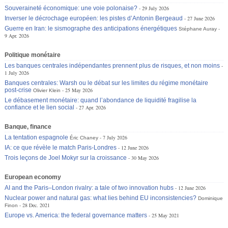
Souveraineté économique: une voie polonaise?
29 July 2026
Inverser le décrochage européen: les pistes d’Antonin Bergeaud
27 June 2026
Guerre en Iran: le sismographe des anticipations énergétiques
Stéphane Auray
9 Apr. 2026
Politique monétaire
Les banques centrales indépendantes prennent plus de risques, et non moins
1 July 2026
Banques centrales: Warsh ou le débat sur les limites du régime monétaire
post-crise
25 May 2026
Olivier Klein
Le débasement monétaire: quand l’abondance de liquidité fragilise la
confiance et le lien social
27 Apr. 2026
Banque, finance
La tentation espagnole
7 July 2026
Éric Chaney
IA: ce que révèle le match Paris-Londres
12 June 2026
Trois leçons de Joel Mokyr sur la croissance
30 May 2026
European economy
AI and the Paris–London rivalry: a tale of two innovation hubs
12 June 2026
Nuclear power and natural gas: what lies behind EU inconsistencies?
Dominique
28 Dec. 2021
Finon
Europe vs. America: the federal governance matters
25 May 2021