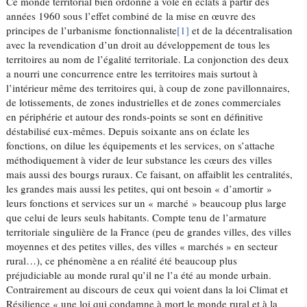
Ce monde territorial bien ordonné a volé en éclats à partir des
années 1960 sous l’effet combiné de la mise en œuvre des
principes de l’urbanisme fonctionnaliste
[1]
et de la décentralisation
avec la revendication d’un droit au développement de tous les
territoires au nom de l’égalité territoriale. La conjonction des deux
a nourri une concurrence entre les territoires mais surtout à
l’intérieur même des territoires qui, à coup de zone pavillonnaires,
de lotissements, de zones industrielles et de zones commerciales
en périphérie et autour des ronds-points se sont en définitive
déstabilisé eux-mêmes. Depuis soixante ans on éclate les
fonctions, on dilue les équipements et les services, on s’attache
méthodiquement à vider de leur substance les cœurs des villes
mais aussi des bourgs ruraux. Ce faisant, on affaiblit les centralités,
les grandes mais aussi les petites, qui ont besoin « d’amortir »
leurs fonctions et services sur un « marché » beaucoup plus large
que celui de leurs seuls habitants. Compte tenu de l’armature
territoriale singulière de la France (peu de grandes villes, des villes
moyennes et des petites villes, des villes « marchés » en secteur
rural…), ce phénomène a en réalité été beaucoup plus
préjudiciable au monde rural qu’il ne l’a été au monde urbain.
Contrairement au discours de ceux qui voient dans la loi Climat et
Résilience « une loi qui condamne à mort le monde rural et à la