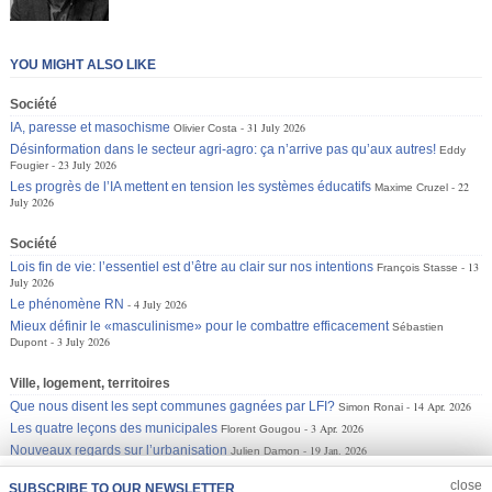
YOU MIGHT ALSO LIKE
Société
IA, paresse et masochisme
31 July 2026
Olivier Costa
Désinformation dans le secteur agri-agro: ça n’arrive pas qu’aux autres!
Eddy
23 July 2026
Fougier
Les progrès de l’IA mettent en tension les systèmes éducatifs
22
Maxime Cruzel
July 2026
Société
Lois fin de vie: l’essentiel est d’être au clair sur nos intentions
13
François Stasse
July 2026
Le phénomène RN
4 July 2026
Mieux définir le «masculinisme» pour le combattre efficacement
Sébastien
3 July 2026
Dupont
Ville, logement, territoires
Que nous disent les sept communes gagnées par LFI?
14 Apr. 2026
Simon Ronai
Les quatre leçons des municipales
3 Apr. 2026
Florent Gougou
Nouveaux regards sur l’urbanisation
19 Jan. 2026
Julien Damon
JOIN US
CLOSE
close
SUBSCRIBE TO OUR NEWSLETTER