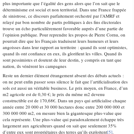
plus importante que l’égalité des gens alors que l’on sait que le
déterminisme est social et non territorial. Dans une France frappée
de sinistrose, ce discours parfaitement orchestré par l’AMRF et
relayé par bon nombre de partis politiques à des fins électorales
trouve un écho particulièrement favorable auprès d’une partie de
l’opinion publique. Pour reprendre les propos de Pierre Cornu, on
pourrait dire que les Français traduisent leurs humeurs et leurs
angoisses dans leur rapport au territoire : quand ils sont optimistes,
quand ils ont confiance en eux, ils glorifient les villes. Quand ils
sont pessimistes et doutent de leur destin, y compris en tant que
nation, ils vénèrent les campagnes
Reste un dernier élément étrangement absent des débats actuels :
on ne peut enfin passer sous silence le fait que l’artificialisation des
sols est aussi un véritable business. Le prix moyen, en France, d’un
m2 agricole est de 0,30 €; le prix du même m2 devenu
constructible est de 170,68€. Dans un pays qui artificialise chaque
année entre 20 000 et 30 000 hectares donc entre 200 000 000 et
300 000 000 m2, on mesure bien la gigantesque plus-value que
cela représente. Une plus-value qui paradoxalement échappe très
largement aux agriculteurs quand on sait que seulement 35%
d’entre eux sont propriétaires des terres qu’ils exploitent
[5]
.