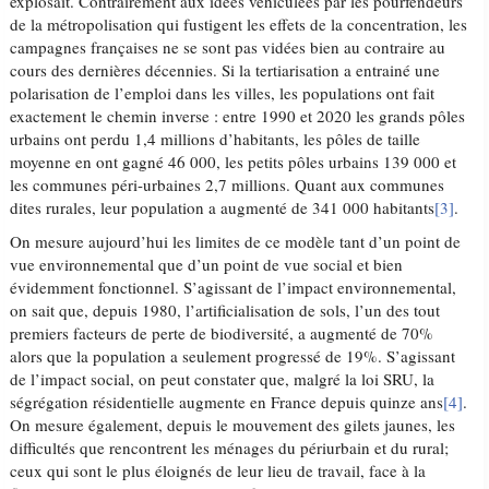
explosait. Contrairement aux idées véhiculées par les pourfendeurs
de la métropolisation qui fustigent les effets de la concentration, les
campagnes françaises ne se sont pas vidées bien au contraire au
cours des dernières décennies. Si la tertiarisation a entrainé une
polarisation de l’emploi dans les villes, les populations ont fait
exactement le chemin inverse : entre 1990 et 2020 les grands pôles
urbains ont perdu 1,4 millions d’habitants, les pôles de taille
moyenne en ont gagné 46 000, les petits pôles urbains 139 000 et
les communes péri-urbaines 2,7 millions. Quant aux communes
dites rurales, leur population a augmenté de 341 000 habitants
[3]
.
On mesure aujourd’hui les limites de ce modèle tant d’un point de
vue environnemental que d’un point de vue social et bien
évidemment fonctionnel. S’agissant de l’impact environnemental,
on sait que, depuis 1980, l’artificialisation de sols, l’un des tout
premiers facteurs de perte de biodiversité, a augmenté de 70%
alors que la population a seulement progressé de 19%. S’agissant
de l’impact social, on peut constater que, malgré la loi SRU, la
ségrégation résidentielle augmente en France depuis quinze ans
[4]
.
On mesure également, depuis le mouvement des gilets jaunes, les
difficultés que rencontrent les ménages du périurbain et du rural;
ceux qui sont le plus éloignés de leur lieu de travail, face à la