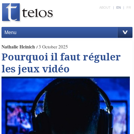
ABOUT
|
EN
|
FR
Menu
Nathalie Heinich
3 October 2025
Pourquoi il faut réguler
les jeux vidéo