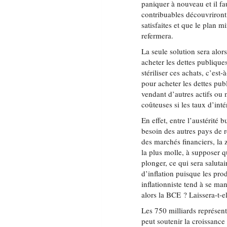
paniquer à nouveau et il f
contribuables découvriront
satisfaites et que le plan m
refermera.
La seule solution sera alor
acheter les dettes publiqu
stériliser ces achats, c’est
pour acheter les dettes pub
vendant d’autres actifs ou
coûteuses si les taux d’int
En effet, entre l’austérité
besoin des autres pays de ré
des marchés financiers, la 
la plus molle, à supposer qu
plonger, ce qui sera saluta
d’inflation puisque les pro
inflationniste tend à se man
alors la BCE ? Laissera-t-el
Les 750 milliards représen
peut soutenir la croissance