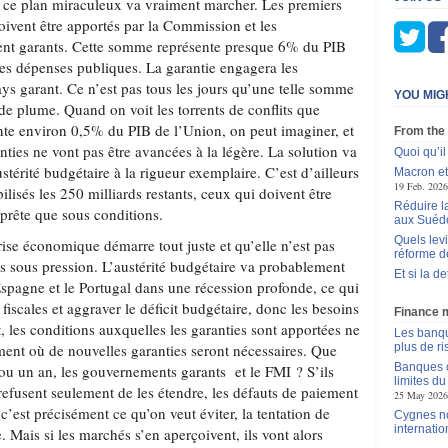
si ce plan miraculeux va vraiment marcher. Les premiers
oivent être apportés par la Commission et les
ent garants. Cette somme représente presque 6% du PIB
es dépenses publiques. La garantie engagera les
ys garant. Ce n’est pas tous les jours qu’une telle somme
YOU MIG
 de plume. Quand on voit les torrents de conflits que
nte environ 0,5% du PIB de l’Union, on peut imaginer, et
From the
ties ne vont pas être avancées à la légère. La solution va
Quoi qu’il
stérité budgétaire à la rigueur exemplaire. C’est d’ailleurs
Macron et
19 Feb. 2026
ilisés les 250 milliards restants, ceux qui doivent être
Réduire l
 prête que sous conditions.
aux Suédo
Quels levi
ise économique démarre tout juste et qu’elle n’est pas
réforme d
ys sous pression. L’austérité budgétaire va probablement
Et si la d
Espagne et le Portugal dans une récession profonde, ce qui
s fiscales et aggraver le déficit budgétaire, donc les besoins
Finance 
 les conditions auxquelles les garanties sont apportées ne
Les banqu
ent où de nouvelles garanties seront nécessaires. Que
plus de r
Banques c
 ou un an, les gouvernements garants et le FMI ? S’ils
limites d
u refusent seulement de les étendre, les défauts de paiement
25 May 2026
’est précisément ce qu’on veut éviter, la tentation de
Cygnes no
internatio
. Mais si les marchés s’en aperçoivent, ils vont alors