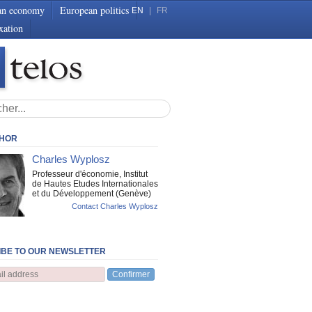
an economy
European politics
EN
|
FR
xation
THOR
Charles Wyplosz
Professeur d'économie, Institut
de Hautes Etudes Internationales
et du Développement (Genève)
Contact Charles Wyplosz
BE TO OUR NEWSLETTER
Confirmer