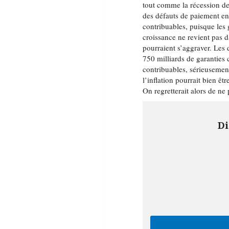
tout comme la récession de 
des défauts de paiement en
contribuables, puisque les 
croissance ne revient pas d
pourraient s’aggraver. Les 
750 milliards de garanties 
contribuables, sérieusement
l’inflation pourrait bien ê
On regretterait alors de ne
Di