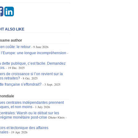
HT ALSO LIKE
 same author
 en coûte: le retour
9 June 2026
 l’Europe: une longue incompréhension
a dette publique, c’est facile. Demandez
is.
19 Dec. 2025
ers de croissance si l’on revient sur la
es retraites?
8 Oct. 2025
ette française s’effondrait?
3 Sept. 2025
mondiale
es centrales indépendantes prennent
isques, et non moins
1 July 2026
entrales: Warsh ou le débat sur les
u régime monétaire post-crise
Olivier Klein
irs et tectonique des affaires
nales
19 Apr. 2026