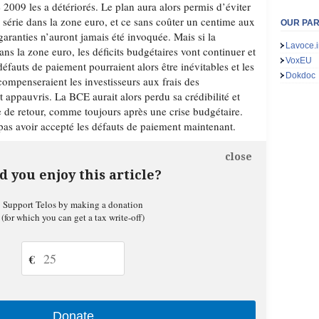
2009 les a détériorés. Le plan aura alors permis d’éviter
 série dans la zone euro, et ce sans coûter un centime aux
OUR PA
garanties n’auront jamais été invoquée. Mais si la
Lavoce.i
ans la zone euro, les déficits budgétaires vont continuer et
VoxEU
défauts de paiement pourraient alors être inévitables et les
Dokdoc
compenseraient les investisseurs aux frais des
 appauvris. La BCE aurait alors perdu sa crédibilité et
tre de retour, comme toujours après une crise budgétaire.
 pas avoir accepté les défauts de paiement maintenant.
close
d you enjoy this article?
Support Telos by making a donation
(for which you can get a tax write-off)
€
Donate