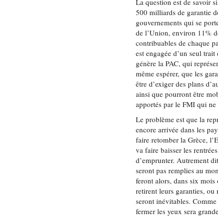
La question est de savoir 
500 milliards de garantie d
gouvernements qui se port
de l’Union, environ 11% d
contribuables de chaque pa
est engagée d’un seul trait
génère la PAC, qui représe
même espérer, que les garan
être d’exiger des plans d’au
ainsi que pourront être mob
apportés par le FMI qui ne
Le problème est que la repr
encore arrivée dans les pa
faire retomber la Grèce, l’
va faire baisser les rentrée
d’emprunter. Autrement dit,
seront pas remplies au mom
feront alors, dans six mois
retirent leurs garanties, o
seront inévitables. Comme c
fermer les yeux sera grande