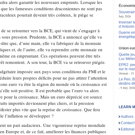
audra alors garantir les nouveaux emprunts. Lorsque les
Économie
 que les fameuses conditions draconiennes ne sont pas
Souverain
iraculeux pourrait devenir très coûteux, le piège se
July 2026
Inverser 
d’Antoni
s de se retourner vers la BCE, qui vient de s’engager à
Guerre en
es sous pression. Prudente, la BCE a annoncé qu’elle va
énergétiq
-à-dire que, d’une main, elle va fabriquer de la monnaie
Union eu
liques et, de l’autre, elle va reprendre cette monnaie en
Quelle je
 même en empruntant. Ces opérations peuvent être très
Luc Méle
érêt remontent. A son tour, la BCE va se retrouver piégée.
EPR2: pen
sur le mar
 budgétaire imposée aux pays sous conditions du FMI et le
15 
Vessat
duire leurs propres déficits pour ne pas attirer l’attention
Le Pen, B
zone euro va être la région du monde où la croissance est
destins d
9 July 2026
’elle soit positive. Il est probable que l’euro va alors
ire pour la croissance. Mais un euro déprécié est source
duits importés deviennent plus chers, et la pression
LEARN M
ifester plus vite que la reprise de croissance. Que fera
le l’inflation se développer ?
Authors
Contact
tent un pari audacieux. Une vigoureuse reprise mondiale
Editorial
 en Europe et, de ce fait, améliorer les finances publiques