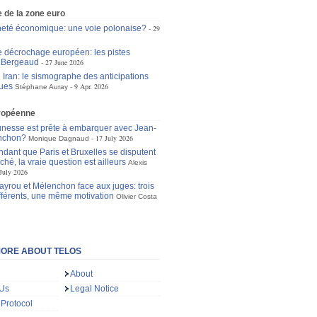
 de la zone euro
eté économique: une voie polonaise?
29
le décrochage européen: les pistes
n Bergeaud
27 June 2026
 Iran: le sismographe des anticipations
ues
9 Apr. 2026
Stéphane Auray
ropéenne
unesse est prête à embarquer avec Jean-
nchon?
17 July 2026
Monique Dagnaud
dant que Paris et Bruxelles se disputent
ché, la vraie question est ailleurs
Alexis
July 2026
ayrou et Mélenchon face aux juges: trois
ifférents, une même motivation
Olivier Costa
ORE ABOUT TELOS
About
 Us
Legal Notice
 Protocol