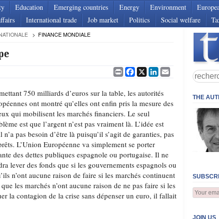
ty
Education
Emerging countries
Energy
Environment
Europe
ffairs
International trade
Job market
Politics
Social welfare
Ta
NATIONALE
FINANCE MONDIALE
pe
Print
Facebook
X
LinkedIn
Email
mettant 750 milliards d’euros sur la table, les autorités
THE AU
opéennes ont montré qu’elles ont enfin pris la mesure des
eux qui mobilisent les marchés financiers. Le seul
blème est que l’argent n’est pas vraiment là. L’idée est
il n’a pas besoin d’être là puisqu’il s’agit de garanties, pas
prêts. L’Union Européenne va simplement se porter
ante des dettes publiques espagnole ou portugaise. Il ne
dra lever des fonds que si les gouvernements espagnols ou
u’ils n’ont aucune raison de faire si les marchés continuent
SUBSCRI
e que les marchés n’ont aucune raison de ne pas faire si les
er la contagion de la crise sans dépenser un euro, il fallait
JOIN US