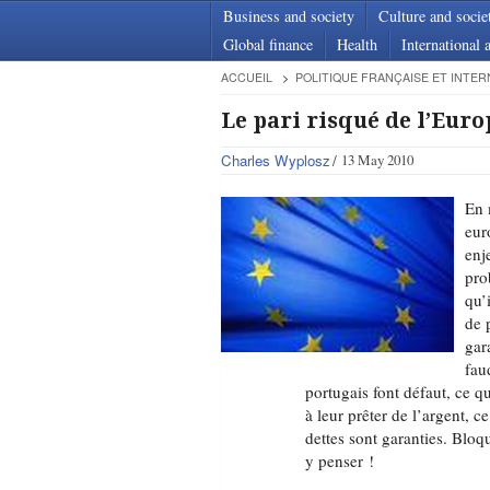
Business and society
Culture and socie
Global finance
Health
International a
ACCUEIL
POLITIQUE FRANÇAISE ET INTER
Le pari risqué de l’Euro
Charles Wyplosz
13 May 2010
En 
eur
enj
pro
qu’
de 
gar
fau
portugais font défaut, ce q
à leur prêter de l’argent, c
dettes sont garanties. Bloqu
y penser !