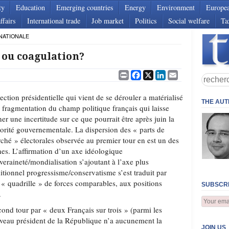
ty
Education
Emerging countries
Energy
Environment
Europe
ffairs
International trade
Job market
Politics
Social welfare
Ta
NATIONALE
, ou coagulation?
Print
Facebook
X
LinkedIn
Email
lection présidentielle qui vient de se dérouler a matérialisé
THE AU
 fragmentation du champ politique français qui laisse
ner une incertitude sur ce que pourrait être après juin la
orité gouvernementale. La dispersion des « parts de
ché » électorales observée au premier tour en est un des
nes. L’affirmation d’un axe idéologique
veraineté/mondialisation s’ajoutant à l’axe plus
ditionnel progressisme/conservatisme s’est traduit par
 quadrille » de forces comparables, aux positions
SUBSCRI
.
cond tour par « deux Français sur trois » (parmi les
uveau président de la République n’a aucunement la
JOIN US