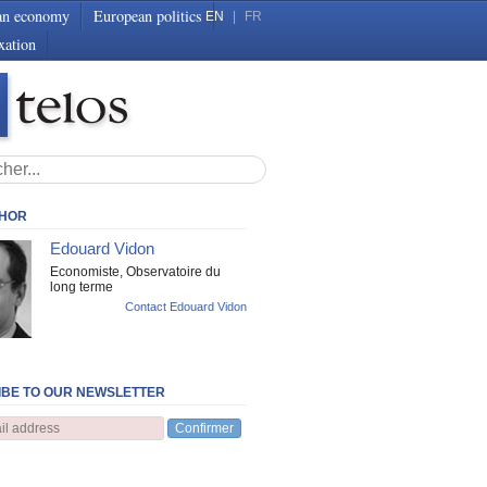
an economy
European politics
EN
|
FR
xation
THOR
Edouard Vidon
Economiste, Observatoire du
long terme
Contact Edouard Vidon
BE TO OUR NEWSLETTER
Confirmer