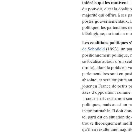
intérêts qui les motivent
: 
du pouvoir, c’est la coaliti
majorité qui offrira à ses p
postes gouvernementaux. En
politique, les partenaires 
idéologique, ou tout au moi
Les coalitions politiques 
de Schofield
(1993), un par
positionnement politique, m
se focalise autour d’un se
droite), alors le poids en 
parlementaires sont en posit
absolue, et sera toujours a
jouer en France de petits p
axes d’opposition, comme c’
« cœur » nécessite non seu
politiques, mais aussi un po
incontournable. Il doit don
tel parti est en situation d
trouve théoriquement indiff
qu’il en résulte une majorit