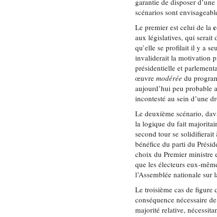
garantie de disposer d’une m
scénarios sont envisageabl
c
Le premier est celui de la
aux législatives, qui serait
qu’elle se profilait il y a 
invaliderait la motivation 
présidentielle et parlement
œuvre
modérée
du programm
aujourd’hui peu probable au
incontesté au sein d’une dro
Le deuxième scénario, dava
la logique du fait majoritai
second tour se solidifierait
bénéfice du parti du Prési
choix du Premier ministre 
que les électeurs eux-même
l’Assemblée nationale sur l
Le troisième cas de figure 
conséquence nécessaire de
majorité relative, nécessit