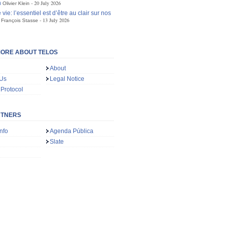
n
20 July 2026
Olivier Klein
 vie: l’essentiel est d’être au clair sur nos
13 July 2026
François Stasse
ORE ABOUT TELOS
About
 Us
Legal Notice
 Protocol
RTNERS
nfo
Agenda Pública
Slate