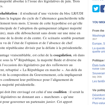
ajorité absolue à l’issue des législatives de juin. Trois
es.
ohabitation
: il résulterait d’une victoire du bloc LR/UDI
 dans la logique du cycle de l’alternance gauche/droite telle
seulement trois mois. L’ironie de cette hypothèse est qu’elle
YOU MIG
principale de l’adoption du quinquennat (aligner majorité
From the
aire), mais elle déboucherait sans doute sur une mise en
Washingto
e de la droite et du centre. Ce scénario semble pourtant
2017
 vu de l’état de l’opinion et de l’absence de chef
Europe, S
ite républicaine divisée par la défaite à la présidentielle.
La questi
quelle un
coagulation
ntage vraisemblable, est celui de la
, où dans
e
re sous la V
République, la majorité fluide et diverse du
Politique
 à l’occasion des législatives par des
ralliements
au
États balt
russe
dent, rebaptisé « La République en marche ». Au-delà du
Céli
Souverain
et de la composition du Gouvernement, cela impliquerait
July 2026
s confirment leur préférence pour l’alignement de
Les fantô
a majorité présidentielle.
Vie polit
coalition
qui doit être envisagé est celui d’une
: il serait la
Désinform
 législatives ne donnant aux « marcheurs » qu’une
n’arrive p
ant pour gouverner un partenaire
junior
. Cet apport
Plus-value