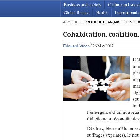
Business and society
Culture and socie
Global finance
Health
International a
ACCUEIL
POLITIQUE FRANÇAISE ET INTER
Cohabitation, coalition
Edouard Vidon
26 May 2017
L’é
une
pla
maj
mar
sig
sou
tra
l’émergence d’un nouveau «
difficilement réconciliables
Dès lors, bien qu’élu au se
suffrages exprimés), le no