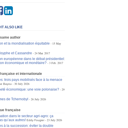
HT ALSO LIKE
 same author
n et la mondialisation équitable
15 May
isyphe et Cassandre
24 Mar. 2017
on européenne dans le débat présidentiel:
ion économique et monétaire?
3 Feb. 2017
 française et internationale
es: trois pays mobilisés face à la menace
30 July 2026
ne Bayou
eté économique: une voie polonaise?
29
mes de Tchernobyl
26 July 2026
ique française
ation dans le secteur agri-agro: ça
as qu’aux autres!
23 July 2026
Eddy Fougier
s à la succession: éviter la double