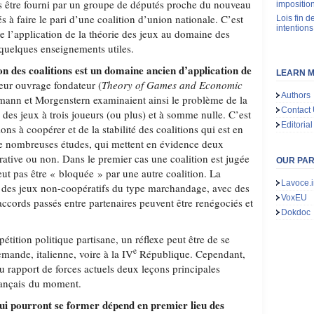
rs être fourni par un groupe de députés proche du nouveau
impositio
s à faire le pari d’une coalition d’union nationale. C’est
Lois fin de
intentions
e l’application de la théorie des jeux au domaine des
 quelques enseignements utiles.
on des coalitions est un domaine ancien d’application de
LEARN M
leur ouvrage fondateur (
Theory of Games and Economic
Authors
ann et Morgenstern examinaient ainsi le problème de la
Contact
 des jeux à trois joueurs (ou plus) et à somme nulle. C’est
Editorial
ions à coopérer et de la stabilité des coalitions qui est en
t de nombreuses études, qui mettent en évidence deux
ative ou non. Dans le premier cas une coalition est jugée
OUR PA
peut pas être « bloquée » par une autre coalition. La
Lavoce.i
e des jeux non-coopératifs du type marchandage, avec des
VoxEU
accords passés entre partenaires peuvent être renégociés et
Dokdoc
étition politique partisane, un réflexe peut être de se
e
emande, italienne, voire à la IV
République. Cependant,
du rapport de forces actuels deux leçons principales
français du moment.
qui pourront se former dépend en premier lieu des