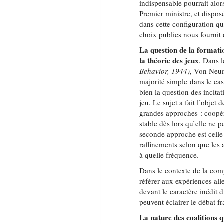
indispensable pourrait alo
Premier ministre, et disposé
dans cette configuration qu
choix publics nous fournit
La question de la formati
la théorie des jeux
. Dans 
Behavior, 1944)
, Von Neum
majorité simple dans le cas
bien la question des incitat
jeu. Le sujet a fait l’obje
grandes approches : coopér
stable dès lors qu’elle ne 
seconde approche est cell
raffinements selon que les 
à quelle fréquence.
Dans le contexte de la comp
référer aux expériences all
devant le caractère inédit 
peuvent éclairer le débat 
La nature des coalitions 