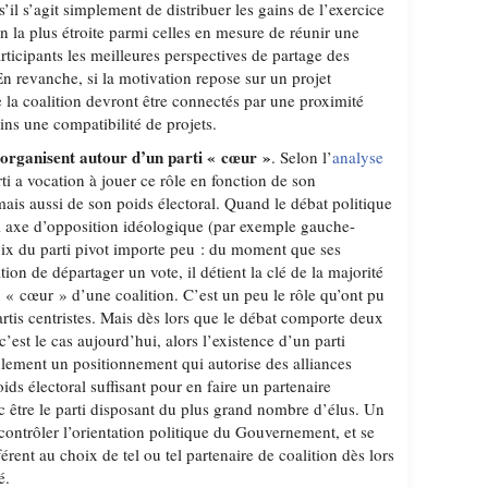
s’il s’agit simplement de distribuer les gains de l’exercice
on la plus étroite parmi celles en mesure de réunir une
articipants les meilleures perspectives de partage des
 revanche, si la motivation repose sur un projet
de la coalition devront être connectés par une proximité
ns une compatibilité de projets.
s’organisent autour d’un parti « cœur »
. Selon l’
analyse
ti a vocation à jouer ce rôle en fonction de son
ais aussi de son poids électoral. Quand le débat politique
ul axe d’opposition idéologique (par exemple gauche-
voix du parti pivot importe peu : du moment que ses
ion de départager un vote, il détient la clé de la majorité
u « cœur » d’une coalition. C’est un peu le rôle qu’ont pu
artis centristes. Mais dès lors que le débat comporte deux
est le cas aujourd’hui, alors l’existence d’un parti
lement un positionnement qui autorise des alliances
ids électoral suffisant pour en faire un partenaire
c être le parti disposant du plus grand nombre d’élus. Un
e contrôler l’orientation politique du Gouvernement, et se
érent au choix de tel ou tel partenaire de coalition dès lors
é.