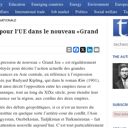
ty
Education
Emerging countries
Energy
Environment
Europe
ffairs
International trade
Job market
Politics
Social welfare
Ta
NATIONALE
e pour l’UE dans le nouveau «Grand
Print
Facebook
X
LinkedIn
Email
THE AU
xpression de nouveau « Grand Jeu » est régulièrement
loyée pour décrire l’action actuelle des grandes
ssances en Asie centrale, en référence à l’expression
gée par Rudyard Kipling, qui dans le roman
Kim
(1901),
it ainsi décrit l’opposition entre les empires russe et
tannique, tout au long du XIXe siècle, pour étendre leur
luence sur la région, aux confins des deux empires.
SUBSCRI
e des débats géopolitiques, si ce n’est au travers du
stitue en quelque sorte l’arrière-cour du conflit, l’Asie
gyzstan, Ouzbékistan, Tadjikistan et Turkménistan – fait
 attention nouvelle aujourd’hui. C’est tout particulièrement