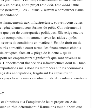
ie » chinoises, et du projet
One Belt, One Road
: une
te (terrestre). Les « -stans » servent à contourner l’allié
sa dépendance.
es financements aux infrastructures, souvent construites
, et généralement sous formes de prêts. Contrairement à
 que peu de contreparties politiques. Elle exige encore
, en comparaison notamment avec les aides et prêts
assortis de conditions en matière d’État de droit ou de
 très attractifs à court terme, les financements chinois
de critiques, face au « piège de la dette » qu’ils
r pour les emprunteurs significatifs que sont devenus le
n. L’endettement finance des infrastructures dont la Chine
 exportations mais dont les retombées sur les économies
deçà des anticipations, fragilisant les capacités de
es pays bénéficiaires en situation de dépendance vis-à-vis
e?
 et chinoises et à l’ampleur de leurs projets en Asie
 jouer un rôle déterminant ? Rappelons tout d’abord que