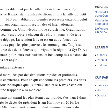
e.
Chine - P
nsidérablement par la taille et la richesse : avec 2,7
Sommet Tr
s, le Kazakhstan représente dix-neuf fois la taille du petit
européen
par habitant du premier représente onze fois celui
Vers la f
on aux organisations régionales et internationales
japonais
u commerce, Union économique eurasienne, Organisation
L’effondr
Chine
Dom
ctive…) est propre à chacun des cinq « -stans », de telle
 dégage. La relation à l’eau est un autre facteur de
es deux pays les plus pauvres, les montagneux Tadjikistan
LEARN M
ource des deux fleuves qui irriguent la région, la Syr Darya
taux pour leurs trois voisins, et beaucoup des tensions de
Authors
us cet angle.
Contact
Editorial
amiques externes
té marquées par des évolutions rapides et profondes,
OUR PA
nes et externes. Pour ce qui concerne les premiers, les deux
sitions politiques que l’Ouzbékistan et le Kazakhstan ont
Lavoce.i
une frappante à sa manière.
VoxEU
Dokdoc
aravant parmi les plus fermés au monde, s’est lancé dans
près le décès du président Islam Karimov en 2016. Le
t Mirziyoyev, qui occupait précédemment le poste de