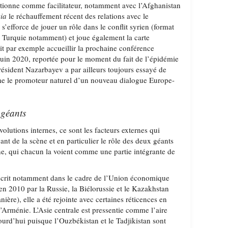
sitionne comme facilitateur, notamment avec l’Afghanistan
via
le réchauffement récent des relations avec le
s’efforce de jouer un rôle dans le conflit syrien (format
la Turquie notamment) et joue également la carte
t par exemple accueillir la prochaine conférence
juin 2020, reportée pour le moment du fait de l’épidémie
résident Nazarbayev a par ailleurs toujours essayé de
e le promoteur naturel d’un nouveau dialogue Europe-
 géants
olutions internes, ce sont les facteurs externes qui
ant de la scène et en particulier le rôle des deux géants
ine, qui chacun la voient comme une partie intégrante de
inscrit notamment dans le cadre de l’Union économique
n 2010 par la Russie, la Biélorussie et le Kazakhstan
ère), elle a été rejointe avec certaines réticences en
’Arménie. L’Asie centrale est pressentie comme l’aire
ourd’hui puisque l’Ouzbékistan et le Tadjikistan sont