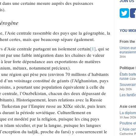
JOIN US
et dans une certaine mesure auprès des puissances
s).
térogène
YOU MIG
e, l’Asie centrale rassemble des pays que la géographie, la
rochent certes, mais que beaucoup sépare également.
From the
 d’Asie centrale partagent un isolement certain
[1]
, qui se
Union eu
eurasienn
nt par une faible intégration dans les chaînes de valeur
2016
à leur forte dépendance aux exportations de matières
uranium, métaux, notamment précieux).
Politique
une région qui pèse peu (environ 70 millions d’habitants
États balt
russe
Céli
d d’un voisinage constitué de géants (l’Afghanistan, pays
Souverain
oisins, a pourtant une population équivalente à celle du
July 2026
e centrale, l’Ouzbékistan, chacun des deux dépassant de
Les fantô
abitants). Historiquement, leurs relations avec la Russie
 Turkestan par l’Empire russe au XIXe siècle, puis leurs
Asie cent
es durant la période soviétique. Culturellement en
La diplom
10 June 2026
ique est modéré par la religion, puisque les cinq pays
Poutine e
un islam séculier, et par la langue, puisque les langues
L’Asie cen
l’exception du tadjik, proche du farsi) y concurrencent le
Catherine P