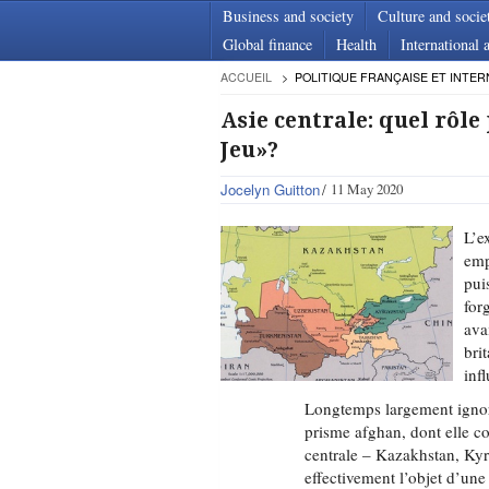
Business and society
Culture and socie
Global finance
Health
International a
ACCUEIL
POLITIQUE FRANÇAISE ET INTER
Asie centrale: quel rôl
Jeu»?
Jocelyn Guitton
11 May 2020
L’e
emp
pui
for
ava
bri
inf
Longtemps largement ignoré
prisme afghan, dont elle con
centrale – Kazakhstan, Kyr
effectivement l’objet d’une