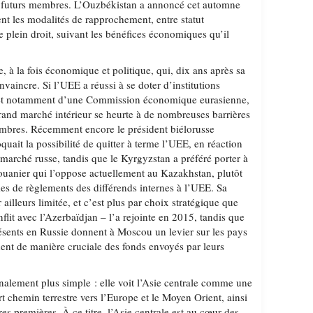
futurs membres. L’Ouzbékistan a annoncé cet automne
ent les modalités de rapprochement, entre statut
 plein droit, suivant les bénéfices économiques qu’il
, à la fois économique et politique, qui, dix ans après sa
nvaincre. Si l’UEE a réussi à se doter d’institutions
, et notamment d’une Commission économique eurasienne,
grand marché intérieur se heurte à de nombreuses barrières
mbres. Récemment encore le président biélorusse
ait la possibilité de quitter à terme l’UEE, en réaction
 marché russe, tandis que le Kyrgyzstan a préféré porter à
ouanier qui l’oppose actuellement au Kazakhstan, plutôt
mes de règlements des différends internes à l’UEE. Sa
r ailleurs limitée, et c’est plus par choix stratégique que
flit avec l’Azerbaïdjan – l’a rejointe en 2015, tandis que
résents en Russie donnent à Moscou un levier sur les pays
dent de manière cruciale des fonds envoyés par leurs
finalement plus simple : elle voit l’Asie centrale comme une
rt chemin terrestre vers l’Europe et le Moyen Orient, ainsi
s premières. À ce titre, l’Asie centrale est au cœur des