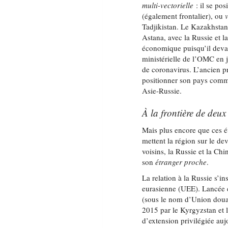
multi-vectorielle
: il se po
(également frontalier), ou
Tadjikistan. Le Kazakhstan 
Astana, avec la Russie et 
économique puisqu’il devai
ministérielle de l’OMC en 
de coronavirus. L’ancien p
positionner son pays comm
Asie-Russie.
À la frontière de deux
Mais plus encore que ces év
mettent la région sur le dev
voisins, la Russie et la Ch
son
étranger proche
.
La relation à la Russie s’
eurasienne (UEE). Lancée e
(sous le nom d’Union douani
2015 par le Kyrgyzstan et l
d’extension privilégiée auj