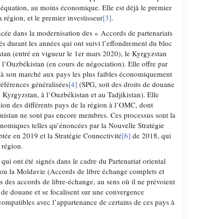
l’équation, au moins économique. Elle est déjà le premier
 région, et le premier investisseur
[3]
.
ncée dans la modernisation des « Accords de partenariats
és durant les années qui ont suivi l’effondrement du bloc
stan (entré en vigueur le 1er mars 2020), le Kyrgyzstan
t l’Ouzbékistan (en cours de négociation). Elle offre par
ié à son marché aux pays les plus faibles économiquement
références généralisées
[4]
(SPG, soit des droits de douane
 Kyrgyzstan, à l’Ouzbékistan et au Tadjikistan). Elle
sion des différents pays de la région à l’OMC, dont
nistan ne sont pas encore membres. Ces processus sont la
onomiques telles qu’énoncées par la Nouvelle Stratégie
tée en 2019 et la Stratégie Connectivité
[6]
de 2018, qui
 région.
ui ont été signés dans le cadre du Partenariat oriental
 ou la Moldavie (Accords de libre échange complets et
s des accords de libre-échange, au sens où il ne prévoient
s de douane et se focalisent sur une convergence
 compatibles avec l’appartenance de certains de ces pays à