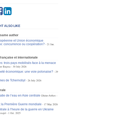
HT ALSO LIKE
 same author
ropéenne et Union économique
e: concurrence ou coopération?
21 Jan.
 française et internationale
es: trois pays mobilisés face à la menace
30 July 2026
ne Bayou
eté économique: une voie polonaise?
29
mes de Tchernobyl
26 July 2026
rale
atie de l’eau en Asie centrale
Olivier Arifon
t la Première Guerre mondiale
17 May 2026
trale à l’heure de la guerre en Ukraine
1 Oct. 2025
oujol