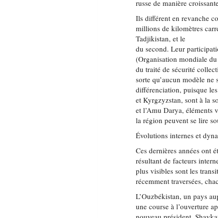
russe de manière croissant
Ils différent en revanche co
millions de kilomètres carré
Tadjikistan, et le PIB 
du second. Leur participati
(Organisation mondiale d
du traité de sécurité colle
sorte qu’aucun modèle ne se
différenciation, puisque l
et Kyrgzyzstan, sont à la s
et l’Amu Darya, éléments vi
la région peuvent se lire so
Évolutions internes et dyn
Ces dernières années ont é
résultant de facteurs inter
plus visibles sont les tran
récemment traversées, chac
L’Ouzbékistan, un pays aup
une course à l’ouverture a
nouveau président, Shavka