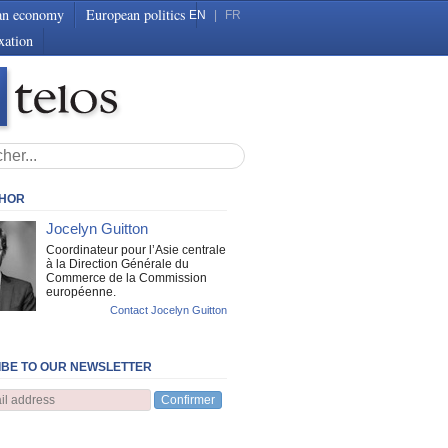
an economy
European politics
EN
|
FR
xation
THOR
Jocelyn Guitton
Coordinateur pour l’Asie centrale
à la Direction Générale du
Commerce de la Commission
européenne.
Contact Jocelyn Guitton
BE TO OUR NEWSLETTER
Confirmer