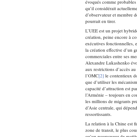
évoqués comme probables 
qu’il considérait actuellem
d’observateur et membre de
pourrait en tirer.
L’UEE est un projet hybride
création, peine encore à co
exécutives fonctionnelles
la création effective d’un 
commerciales entre ses me
Alexandre Lukashenko évoqu
aux restrictions d’accès au
l’OMC
[2]
le contentieux d
que d’utiliser les mécanis
capacité d’attraction est pa
l’Arménie – toujours en con
les millions de migrants p
d’Asie centrale, qui dépen
ressortissants.
La relation à la Chine est 
zone de transit, le plus cou
qu’un pourvoyeur de matière