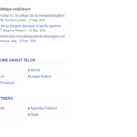
olitique extérieure
ump-Xi: le piège de la marginalisation
ne
17 June 2026
Sacha Courtial
in de la longue époque d’après-guerre
e?
25 Mar. 2026
Magnus Robach
ement des investissements étrangers en
25 Feb. 2026
inique Jolly
ORE ABOUT TELOS
About
 Us
Legal Notice
 Protocol
RTNERS
nfo
Agenda Pública
Slate