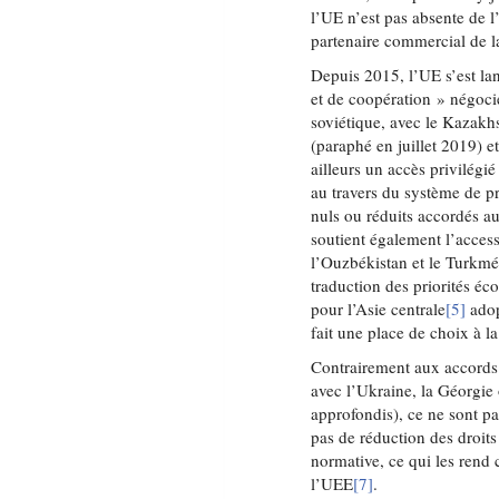
l’UE n’est pas absente de 
partenaire commercial de la
Depuis 2015, l’UE s’est la
et de coopération » négoci
soviétique, avec le Kazakh
(paraphé en juillet 2019) e
ailleurs un accès privilég
au travers du système de p
nuls ou réduits accordés au
soutient également l’acces
l’Ouzbékistan et le Turkmé
traduction des priorités éc
pour l’Asie centrale
[5]
adop
fait une place de choix à la
Contrairement aux accords q
avec l’Ukraine, la Géorgie
approfondis), ce ne sont pa
pas de réduction des droit
normative, ce qui les rend
l’UEE
[7]
.