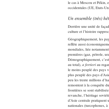
le cas à Moscou et Pékin, 
occidentales (UE, Etats-Uni
Un ensemble (très) hé
Derrière une unité de façad
culture et l’histoire rapp
Géographiquement, les pays
reflète aussi économiqueme
mondiales, liée notamment 
premières (gaz, pétrole, 
Démographiquement, c’est 
au total),
a fortiori
au regar
le moins peuplé des pays v
plus peuplé des pays d’Asi
peu les trente millions d’h
remontent à la conquête du
frontières se sont stabilisé
revanche, l’héritage soviét
d’Asie centrale pratiquent 
nationales (turcophones, à 