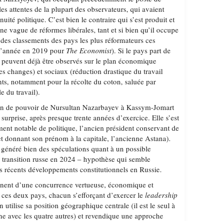
les attentes de la plupart des observateurs, qui avaient
nuité politique. C’est bien le contraire qui s’est produit et
ne vague de réformes libérales, tant et si bien qu’il occupe
des classements des pays les plus réformateurs ces
 l’année en 2019 pour
The Economist
). Si le pays part de
es peuvent déjà être observés sur le plan économique
es changes) et sociaux (réduction drastique du travail
ants, notamment pour la récolte du coton, saluée par
e du travail).
on de pouvoir de Nursultan Nazarbayev à Kassym-Jomart
urprise, après presque trente années d’exercice. Elle s’est
ment notable de politique, l’ancien président conservant de
t donnant son prénom à la capitale, l’ancienne Astana).
rs généré bien des spéculations quant à un possible
 transition russe en 2024 – hypothèse qui semble
s récents développements constitutionnels en Russie.
nent d’une concurrence vertueuse, économique et
 ces deux pays, chacun s’efforçant d’exercer le
leadership
 utilise sa position géographique centrale (il est le seul à
e avec les quatre autres) et revendique une approche