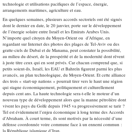
technologie et utilisations pacifiques de l’espace, énergie,
arrangements maritimes, agriculture et eau.
En quelques semaines, plusieurs accords sectoriels ont été signés
dont le dernier en date, le 20 janvier, porte sur le développement
de l’énergie solaire entre Israël et les Emirats Arabes Unis.
N’importe quel citoyen du Moyen-Orient ou d’Afrique, en
regardant sur Internet des photos des plages de Tel-Aviv ou des
gratte-ciels de Dubaï et de Manama, peut constater la possibilité,
au milieu du désert, de la prospérité et de la modernité dont rêvent
à juste titre ceux qui en sont privés. Car chacun comprend que, si
petits soient-ils, Israël, les EAU et Bahreïn figurent parmi les plus
avancés, au plan technologique, du Moyen-Orient. Et cette alliance
des trois « start-up nations » pourrait tirer vers le haut une région
qui stagne économiquement, politiquement et culturellement
depuis cent ans. La haute technologie sera-t-elle le moteur d’un
nouveau type de développement alors que la manne pétrolière dont
vivent les pays du Golfe depuis 1945 va progressivement se tarir ?
Tel est évidemment l’enjeu économique à long terme des Accords
d’Abraham. À court terme, ils sont motivés par la nécessité d’une
défense coordonnée voire commune face à un ennemi commun :
la République islamique d’Iran.