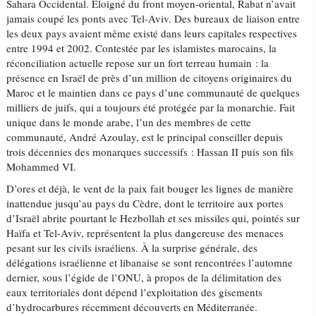
Sahara Occidental. Éloigné du front moyen-oriental, Rabat n’avait
jamais coupé les ponts avec Tel-Aviv. Des bureaux de liaison entre
les deux pays avaient même existé dans leurs capitales respectives
entre 1994 et 2002. Contestée par les islamistes marocains, la
réconciliation actuelle repose sur un fort terreau humain : la
présence en Israël de près d’un million de citoyens originaires du
Maroc et le maintien dans ce pays d’une communauté de quelques
milliers de juifs, qui a toujours été protégée par la monarchie. Fait
unique dans le monde arabe, l’un des membres de cette
communauté, André Azoulay, est le principal conseiller depuis
trois décennies des monarques successifs : Hassan II puis son fils
Mohammed VI.
D’ores et déjà, le vent de la paix fait bouger les lignes de manière
inattendue jusqu’au pays du Cèdre, dont le territoire aux portes
d’Israël abrite pourtant le Hezbollah et ses missiles qui, pointés sur
Haïfa et Tel-Aviv, représentent la plus dangereuse des menaces
pesant sur les civils israéliens. À la surprise générale, des
délégations israélienne et libanaise se sont rencontrées l’automne
dernier, sous l’égide de l’ONU, à propos de la délimitation des
eaux territoriales dont dépend l’exploitation des gisements
d’hydrocarbures récemment découverts en Méditerranée.