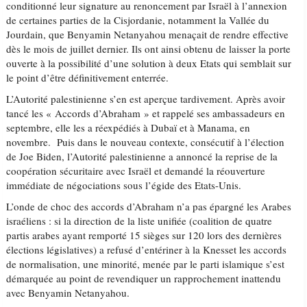
conditionné leur signature au renoncement par Israël à l’annexion
de certaines parties de la Cisjordanie, notamment la Vallée du
Jourdain, que Benyamin Netanyahou menaçait de rendre effective
dès le mois de juillet dernier. Ils ont ainsi obtenu de laisser la porte
ouverte à la possibilité d’une solution à deux Etats qui semblait sur
le point d’être définitivement enterrée.
L’Autorité palestinienne s’en est aperçue tardivement. Après avoir
tancé les « Accords d’Abraham » et rappelé ses ambassadeurs en
septembre, elle les a réexpédiés à Dubaï et à Manama, en
novembre. Puis dans le nouveau contexte, consécutif à l’élection
de Joe Biden, l’Autorité palestinienne a annoncé la reprise de la
coopération sécuritaire avec Israël et demandé la réouverture
immédiate de négociations sous l’égide des Etats-Unis.
L’onde de choc des accords d’Abraham n’a pas épargné les Arabes
israéliens : si la direction de la liste unifiée (coalition de quatre
partis arabes ayant remporté 15 sièges sur 120 lors des dernières
élections législatives) a refusé d’entériner à la Knesset les accords
de normalisation, une minorité, menée par le parti islamique s’est
démarquée au point de revendiquer un rapprochement inattendu
avec Benyamin Netanyahou.