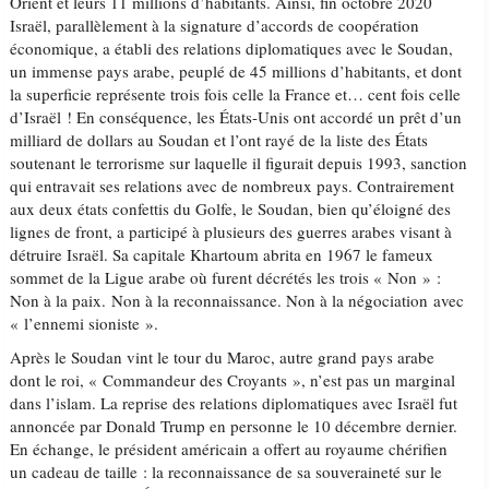
Orient et leurs 11 millions d’habitants. Ainsi, fin octobre 2020
Israël, parallèlement à la signature d’accords de coopération
économique, a établi des relations diplomatiques avec le Soudan,
un immense pays arabe, peuplé de 45 millions d’habitants, et dont
la superficie représente trois fois celle la France et… cent fois celle
d’Israël ! En conséquence, les États-Unis ont accordé un prêt d’un
milliard de dollars au Soudan et l’ont rayé de la liste des États
soutenant le terrorisme sur laquelle il figurait depuis 1993, sanction
qui entravait ses relations avec de nombreux pays. Contrairement
aux deux états confettis du Golfe, le Soudan, bien qu’éloigné des
lignes de front, a participé à plusieurs des guerres arabes visant à
détruire Israël. Sa capitale Khartoum abrita en 1967 le fameux
sommet de la Ligue arabe où furent décrétés les trois « Non » :
Non à la paix. Non à la reconnaissance. Non à la négociation avec
« l’ennemi sioniste ».
Après le Soudan vint le tour du Maroc, autre grand pays arabe
dont le roi, « Commandeur des Croyants », n’est pas un marginal
dans l’islam. La reprise des relations diplomatiques avec Israël fut
annoncée par Donald Trump en personne le 10 décembre dernier.
En échange, le président américain a offert au royaume chérifien
un cadeau de taille : la reconnaissance de sa souveraineté sur le