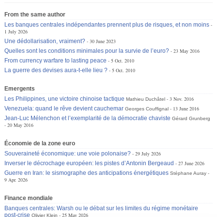
From the same author
Les banques centrales indépendantes prennent plus de risques, et non moins
1 July 2026
Une dédollarisation, vraiment?
30 June 2023
Quelles sont les conditions minimales pour la survie de l’euro?
23 May 2016
From currency warfare to lasting peace
5 Oct. 2010
La guerre des devises aura-t-elle lieu ?
5 Oct. 2010
Emergents
Les Philippines, une victoire chinoise tactique
3 Nov. 2016
Mathieu Duchâtel
Venezuela: quand le rêve devient cauchemar
13 June 2016
Georges Couffignal
Jean-Luc Mélenchon et l’exemplarité de la démocratie chaviste
Gérard Grunberg
20 May 2016
Économie de la zone euro
Souveraineté économique: une voie polonaise?
29 July 2026
Inverser le décrochage européen: les pistes d’Antonin Bergeaud
27 June 2026
Guerre en Iran: le sismographe des anticipations énergétiques
Stéphane Auray
9 Apr. 2026
Finance mondiale
Banques centrales: Warsh ou le débat sur les limites du régime monétaire
post-crise
25 May 2026
Olivier Klein