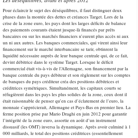
Les déséquilibres, avant et après 2012
Pour éclaircir le sujet des déséquilibres, il faut distinguer deux
phases dans la montée des dettes et créances Target. Lors de la
crise de la zone euro, les pays dont les larges déficits de balance
des paiements courants étaient jusque-là financés par prêts
bancaires ou sur les marchés financiers n’eurent plus accès ni aux
un ni aux autres. Les banques commerciales, qui virent ainsi leur
financement sur le marché interbancaire se tarir, obtinrent la
liquidité nécessaire auprès de leur banque centrale qui, de ce fait,
devint débitrice dans le système Target. Lorsque le déficit
commercial était vis-à-vis de l’Allemagne, son financement par la
banque centrale du pays débiteur et son règlement sur les comptes
de banques du pays créditeur créa des positions débitrices et
créditrices symétriques. Simultanément, les capitaux courts se
réfugièrent dans les pays les plus solides de la zone, ceux dont il
était raisonnable de penser qu’en cas d’éclatement de l’euro, la
monnaie s’apprécierait, Allemagne et Pays-Bas en premier lieu. La
ferme position prise par Mario Draghi en juin 2012 pour garantir
l’intégrité de la zone euro, assortie en août d’un instrument
dissuasif (les OMT) inversa la dynamique. Après avoir culminé à 1
000 milliards, le total des positions créditrices (essentiellement