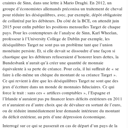
craintes de Sinn, dans une lettre à Mario Draghi. En 2012, un
groupe d’économistes allemands préconisa un traitement de cheval
pour réduire les déséquilibres, avec, par exemple, dépôt obligatoire
de collatéral par les débiteurs. Du côté de la BCE, on attendit juin
2015 pour enfin publier les positions mensuelles Target de chaque
pays. Pour les contempteurs de l’analyse de Sinn, Karl Wheelan,
professeur à l’University College de Dublin par exemple, les
déséquilibres Target ne sont pas un problème tant que l’union
monétaire persiste. Et, si elle devait se dissoudre d’une façon si
chaotique que les débiteurs refuseraient d’honorer leurs dettes, la
Bundesbank n’aurait qu’à créer une quantité de monnaie
équivalente à sa perte de créance. Pour cela, il lui suffirait de « se
faire à elle-même un chèque du montant de sa créance Target ».
Ce qui revient à dire que les déséquilibres Target ne sont que des
jeux d’écriture dans un monde de monnaies fiduciaires. Ce qui
force le trait : sans ces « artifices comptables », l’Espagne et
l’Irlande n’auraient pas pu financer leurs déficits extérieurs en 2011
et n’auraient eu d’autre choix que de dévaluer en sortant de l’euro,
ou de réduire immédiatement leur demande intérieure du montant
du déficit extérieur, au prix d’une dépression économique.
Interrogé sur ce qui se passerait en cas de départ d’un pays de la