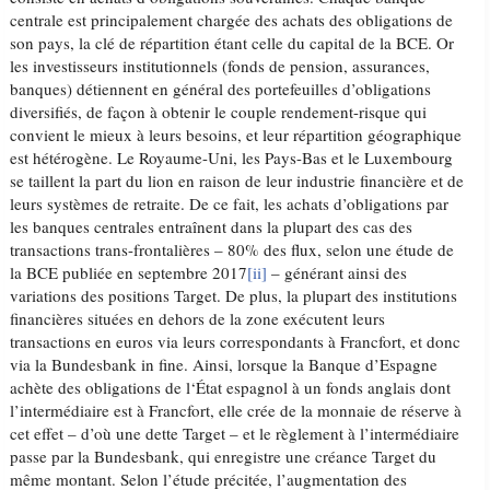
centrale est principalement chargée des achats des obligations de
son pays, la clé de répartition étant celle du capital de la BCE. Or
les investisseurs institutionnels (fonds de pension, assurances,
banques) détiennent en général des portefeuilles d’obligations
diversifiés, de façon à obtenir le couple rendement-risque qui
convient le mieux à leurs besoins, et leur répartition géographique
est hétérogène. Le Royaume-Uni, les Pays-Bas et le Luxembourg
se taillent la part du lion en raison de leur industrie financière et de
leurs systèmes de retraite. De ce fait, les achats d’obligations par
les banques centrales entraînent dans la plupart des cas des
transactions trans-frontalières – 80% des flux, selon une étude de
la BCE publiée en septembre 2017
[ii]
– générant ainsi des
variations des positions Target. De plus, la plupart des institutions
financières situées en dehors de la zone exécutent leurs
transactions en euros via leurs correspondants à Francfort, et donc
via la Bundesbank in fine. Ainsi, lorsque la Banque d’Espagne
achète des obligations de l‘État espagnol à un fonds anglais dont
l’intermédiaire est à Francfort, elle crée de la monnaie de réserve à
cet effet – d’où une dette Target – et le règlement à l’intermédiaire
passe par la Bundesbank, qui enregistre une créance Target du
même montant. Selon l’étude précitée, l’augmentation des