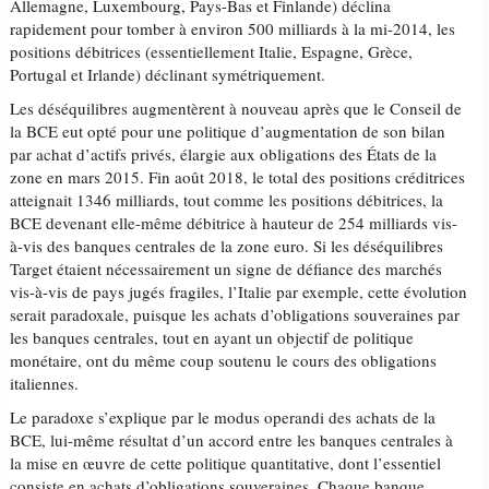
Allemagne, Luxembourg, Pays-Bas et Finlande) déclina
rapidement pour tomber à environ 500 milliards à la mi-2014, les
positions débitrices (essentiellement Italie, Espagne, Grèce,
Portugal et Irlande) déclinant symétriquement.
Les déséquilibres augmentèrent à nouveau après que le Conseil de
la BCE eut opté pour une politique d’augmentation de son bilan
par achat d’actifs privés, élargie aux obligations des États de la
zone en mars 2015. Fin août 2018, le total des positions créditrices
atteignait 1346 milliards, tout comme les positions débitrices, la
BCE devenant elle-même débitrice à hauteur de 254 milliards vis-
à-vis des banques centrales de la zone euro. Si les déséquilibres
Target étaient nécessairement un signe de défiance des marchés
vis-à-vis de pays jugés fragiles, l’Italie par exemple, cette évolution
serait paradoxale, puisque les achats d’obligations souveraines par
les banques centrales, tout en ayant un objectif de politique
monétaire, ont du même coup soutenu le cours des obligations
italiennes.
Le paradoxe s’explique par le modus operandi des achats de la
BCE, lui-même résultat d’un accord entre les banques centrales à
la mise en œuvre de cette politique quantitative, dont l’essentiel
consiste en achats d’obligations souveraines. Chaque banque