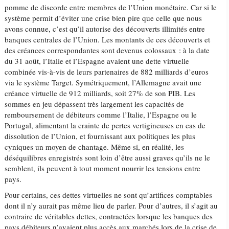
pomme de discorde entre membres de l’Union monétaire. Car si le
système permit d’éviter une crise bien pire que celle que nous
avons connue, c’est qu’il autorise des découverts illimités entre
banques centrales de l’Union. Les montants de ces découverts et
des créances correspondantes sont devenus colossaux : à la date
du 31 août, l’Italie et l’Espagne avaient une dette virtuelle
combinée vis-à-vis de leurs partenaires de 882 milliards d’euros
via le système Target. Symétriquement, l’Allemagne avait une
créance virtuelle de 912 milliards, soit 27% de son PIB. Les
sommes en jeu dépassent très largement les capacités de
remboursement de débiteurs comme l’Italie, l’Espagne ou le
Portugal, alimentant la crainte de pertes vertigineuses en cas de
dissolution de l’Union, et fournissant aux politiques les plus
cyniques un moyen de chantage. Même si, en réalité, les
déséquilibres enregistrés sont loin d’être aussi graves qu’ils ne le
semblent, ils peuvent à tout moment nourrir les tensions entre
pays.
Pour certains, ces dettes virtuelles ne sont qu’artifices comptables
dont il n’y aurait pas même lieu de parler. Pour d’autres, il s’agit au
contraire de véritables dettes, contractées lorsque les banques des
pays débiteurs n’avaient plus accès aux marchés lors de la crise de