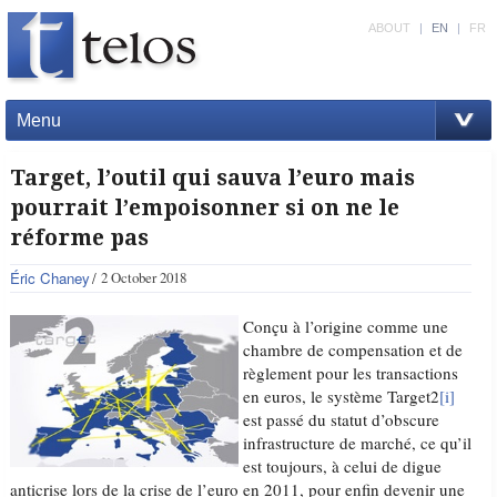
ABOUT
|
EN
|
FR
Menu
Target, l’outil qui sauva l’euro mais
pourrait l’empoisonner si on ne le
réforme pas
Éric Chaney
2 October 2018
Conçu à l’origine comme une
chambre de compensation et de
règlement pour les transactions
en euros, le système Target2
[i]
est passé du statut d’obscure
infrastructure de marché, ce qu’il
est toujours, à celui de digue
anticrise lors de la crise de l’euro en 2011, pour enfin devenir une