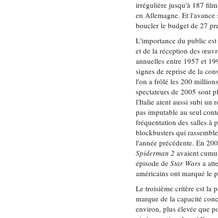
irrégulière jusqu'à 187 fi
en Allemagne. Et l'avance su
boucler le budget de 27 pre
L'importance du public est u
et de la réception des œuvr
annuelles entre 1957 et 19
signes de reprise de la co
l'on a frôlé les 200 million
spectateurs de 2005 sont p
l'Italie aient aussi subi un
pas imputable au seul cont
fréquentation des salles à 
blockbusters qui rassemblen
l'année précédente. En 20
Spiderman 2
avaient cumul
épisode de
Star Wars
a att
américains ont marqué le p
Le troisième critère est la 
marque de la capacité con
environ, plus élevée que p