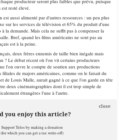
haque producteur seront plus faibles que prévu, puisque
 est resté élevé.
n est aussi alimenté par d'autres ressources : un peu plus
axe sur les services de télévision et 65% du produit d'une
éo à la demande. Mais cela ne suffit pas à compenser la
salle. Bref, quand les films américains ne sont pas au
çais est à la peine.
nçais, deux frères ennemis de taille bien inégale mais
 ? Le débat récent où l'on vit certains producteurs
e que l'on ouvre le compte de soutien aux productions
s filiales de majors américaines, comme on le faisait du
et de Louis Malle, aurait gagné à ce que l'on garde en tête
ntre deux cinématographies dont il est trop simple de
icalement étrangères l'une à l'autre.
close
d you enjoy this article?
Support Telos by making a donation
(for which you can get a tax write-off)