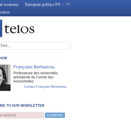
an economy
European politics
EN
|
FR
xation
THOR
Françoise Benhamou
Professeure des universités,
présidente du Cercle des
économistes
Contact Françoise Benhamou
BE TO OUR NEWSLETTER
Confirmer