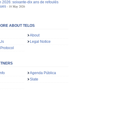
n 2026: soixante-dix ans de refoulés
ques
18 May 2026
ORE ABOUT TELOS
About
 Us
Legal Notice
 Protocol
RTNERS
nfo
Agenda Pública
Slate