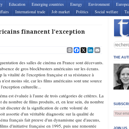
ty
Education
Emerging countries
Energy
Environment
Europe
ffairs
International trade
Job market
Politics
Social welfare
Ta
icains financent l'exception
Print
Facebook
X
LinkedIn
Email
THE AU
équentation des salles de cinéma en France sont décevants.
l'absence de gros blockbusters américains sur les écrans.
p la vitalité de l'exception française et sa résistance à
 n'est moins sûr, car les films américains sont une source
'exception culturelle...
néma est évaluée à l'aune de trois catégories de critères. La
t du nombre de films produits, et, en leur sein, du nombre
SUBSCRI
it discuter de la signification de cette volonté de
oit assortie d'un véritable diagnostic sur la qualité de
cinéma français fait preuve d'un dynamisme que d'aucuns,
 films d'initiative française en 1995, puis une remontée
JOIN US