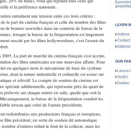
ne, 20% en Italie), voilà qui réjouira tous ceux qui
Eurovisio
urelle et la préférence nationale.
géopoliti
outien entraînent une tension entre ces trois critères :
de la part du cinéma français et celle du nombre des films
LEARN M
ent de bonnes nouvelles dans un contexte de baisse de la
termes, lorsque la baisse de la fréquentation est largement
Authors
ent suscité par les films hollywoodiens, c'est l'avenir du
Contact
brit.
Editorial
 en 2005. La part de marché du cinéma français s'est accrue,
ntation des films américains est une mauvaise affaire. Pour
OUR PA
peler en quelques mots le mécanisme de base du système
Lavoce.i
ma, dont la nature industrielle et culturelle est assise sur
VoxEU
atique et sélectif. Le compte de soutien du cinéma est
Dokdoc
axe spéciale additionnelle, qui représente près du quart de
st prélevée sur chaque entrée en salle, quelle que soit la
. Mécaniquement, la baisse de la fréquentation conduit les
faible niveau que celui de l'année précédente.
ont redistribuées aux producteurs français et européens,
ur film précédent, en vertu du soutien dit automatique.
nombre d'entrées réduit le fruit de la collecte, mais les