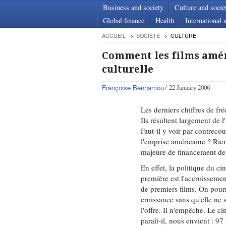
Business and society
Culture and socie
Global finance
Health
International a
ACCUEIL
SOCIÉTÉ
CULTURE
Comment les films amér
culturelle
Françoise Benhamou
22 January 2006
Les derniers chiffres de fr
Ils résultent largement de 
Faut-il y voir par contrecou
l'emprise américaine ? Rien
majeure de financement de l
En effet, la politique du ci
première est l'accroissemen
de premiers films. On pourra
croissance sans qu'elle ne s
l'offre. Il n'empêche. Le 
paraît-il, nous envient : 97