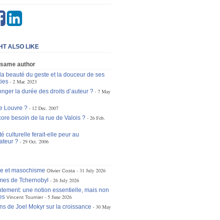
HT ALSO LIKE
 same author
la beauté du geste et la douceur de ses
ties
2 Mar. 2023
longer la durée des droits d’auteur ?
7 May
le Louvre ?
12 Dec. 2007
core besoin de la rue de Valois ?
26 Feb.
té culturelle ferait-elle peur au
teur ?
29 Oct. 2006
se et masochisme
31 July 2026
Olivier Costa
mes de Tchernobyl
26 July 2026
tement: une notion essentielle, mais non
es
5 June 2026
Vincent Tournier
ons de Joel Mokyr sur la croissance
30 May