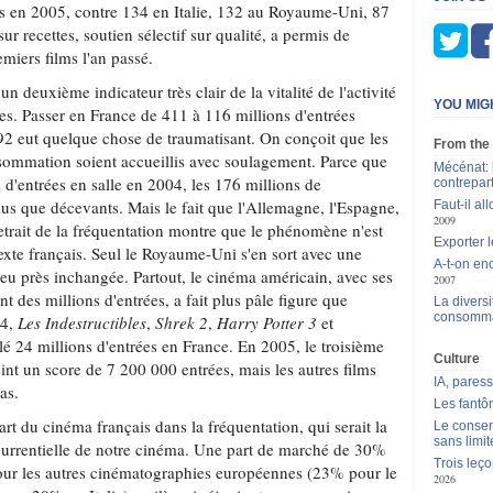
lms en 2005, contre 134 en Italie, 132 au Royaume-Uni, 87
r recettes, soutien sélectif sur qualité, a permis de
miers films l'an passé.
n deuxième indicateur très clair de la vitalité de l'activité
YOU MIG
es. Passer en France de 411 à 116 millions d'entrées
92 eut quelque chose de traumatisant. On conçoit que les
From the
nsommation soient accueillis avec soulagement. Parce que
Mécénat: 
s d'entrées en salle en 2004, les 176 millions de
contrepar
lus que décevants. Mais le fait que l'Allemagne, l'Espagne,
Faut-il al
2009
 retrait de la fréquentation montre que le phénomène n'est
Exporter 
exte français. Seul le Royaume-Uni s'en sort avec une
A-t-on en
peu près inchangée. Partout, le cinéma américain, avec ses
2007
t des millions d'entrées, a fait plus pâle figure que
La diversi
consomma
04,
Les Indestructibles
,
Shrek 2
,
Harry Potter 3
et
é 24 millions d'entrées en France. En 2005, le troisième
Culture
eint un score de 7 200 000 entrées, mais les autres films
IA, pares
as.
Les fantô
part du cinéma français dans la fréquentation, qui serait la
Le consen
sans limit
currentielle de notre cinéma. Une part de marché de 30%
Trois leç
our les autres cinématographies européennes (23% pour le
2026