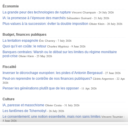
Économie
La grande peur des technologies de rupture
24 July 2026
Vincent Champain
IA: la promesse à l’épreuve des marchés
21 July 2026
Sébastien Guinard
Plus-values à la succession: éviter la double imposition
20 July 2026
Olivier Klein
Budget, finances publiques
La tentation espagnole
7 July 2026
Éric Chaney
Quoi qu’il en coûte: le retour
9 June 2026
Charles Wyplosz
Banques centrales: Warsh ou le débat sur les limites du régime monétaire
post-crise
25 May 2026
Olivier Klein
Fiscalité
Inverser le décrochage européen: les pistes d’Antonin Bergeaud
27 June 2026
Peut-on reprendre le contrôle de nos finances publiques?
22 Apr.
Cédric Argenton
2026
Penser les générations plutôt que de les opposer
11 Apr. 2026
Culture
IA, paresse et masochisme
31 July 2026
Olivier Costa
Les fantômes de Tchernobyl
26 July 2026
Le consentement: une notion essentielle, mais non sans limites
Vincent Tournier
5 June 2026