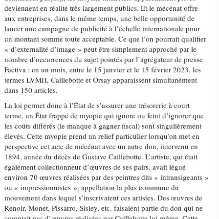
deviennent en réalité très largement publics. Et le mécénat offre
aux entreprises, dans le même temps, une belle opportunité de
lancer une campagne de publicité à l’échelle internationale pour
un montant somme toute acceptable. Ce que l’on pourrait qualifier
« d’externalité d’image » peut être simplement approché par le
nombre d’occurrences du sujet pointés par l’agrégateur de presse
Factiva : en un mois, entre le 15 janvier et le 15 février 2023, les
termes LVMH, Caillebotte et Orsay apparaissent simultanément
dans 150 articles.
La loi permet donc à l’État de s’assurer une trésorerie à court
terme, un État frappé de myopie qui ignore ou feint d’ignorer que
les coûts différés (le manque à gagner fiscal) sont singulièrement
élevés. Cette myopie prend un relief particulier lorsqu’on met en
perspective cet acte de mécénat avec un autre don, intervenu en
1894, année du décès de Gustave Caillebotte. L’artiste, qui était
également collectionneur d’œuvres de ses pairs, avait légué
environ 70 œuvres réalisées par des peintres dits « intransigeants »
ou « impressionnistes », appellation la plus commune du
mouvement dans lequel s’inscrivaient ces artistes. Des œuvres de
Renoir, Monet, Pissarro, Sisley, etc. faisaient partie du don qui ne
comptait pas d’œuvres réalisées par Caillebotte lui-même. Cette