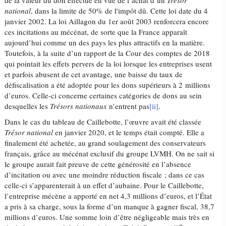
de la valeur du don effectué en vue de l’achat d’un
Trésor
national
, dans la limite de 50% de l'impôt dû. Cette loi date du 4
janvier 2002. La loi Aillagon du 1er août 2003 renforcera encore
ces incitations au mécénat, de sorte que la France apparaît
aujourd’hui comme un des pays les plus attractifs en la matière.
Toutefois, à la suite d’un rapport de la Cour des comptes de 2018
qui pointait les effets pervers de la loi lorsque les entreprises usent
et parfois abusent de cet avantage, une baisse du taux de
défiscalisation a été adoptée pour les dons supérieurs à 2 millions
d’euros. Celle-ci concerne certaines catégories de dons au sein
desquelles les
Trésors nationaux
n’entrent pas
[ii]
.
Dans le cas du tableau de Caillebotte, l’œuvre avait été classée
Trésor national
en janvier 2020, et le temps était compté. Elle a
finalement été achetée, au grand soulagement des conservateurs
français, grâce au mécénat exclusif du groupe LVMH. On ne sait si
le groupe aurait fait preuve de cette générosité en l’absence
d’incitation ou avec une moindre réduction fiscale ; dans ce cas
celle-ci s’apparenterait à un effet d’aubaine. Pour le Caillebotte,
l’entreprise mécène a apporté en net 4,3 millions d’euros, et l’État
a pris à sa charge, sous la forme d’un manque à gagner fiscal, 38,7
millions d’euros. Une somme loin d’être négligeable mais très en