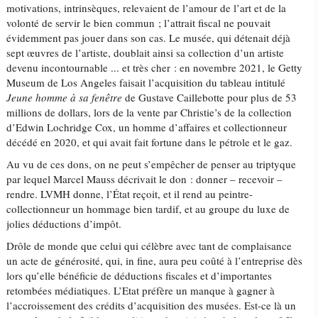
motivations, intrinsèques, relevaient de l’amour de l’art et de la
volonté de servir le bien commun ; l’attrait fiscal ne pouvait
évidemment pas jouer dans son cas. Le musée, qui détenait déjà
sept œuvres de l’artiste, doublait ainsi sa collection d’un artiste
devenu incontournable ... et très cher : en novembre 2021, le Getty
Museum de Los Angeles faisait l’acquisition du tableau intitulé
Jeune homme à sa fenêtre
de Gustave Caillebotte pour plus de 53
millions de dollars, lors de la vente par Christie’s de la collection
d’Edwin Lochridge Cox, un homme d’affaires et collectionneur
décédé en 2020, et qui avait fait fortune dans le pétrole et le gaz.
Au vu de ces dons, on ne peut s’empêcher de penser au triptyque
par lequel Marcel Mauss décrivait le don : donner – recevoir –
rendre. LVMH donne, l’État reçoit, et il rend au peintre-
collectionneur un hommage bien tardif, et au groupe du luxe de
jolies déductions d’impôt.
Drôle de monde que celui qui célèbre avec tant de complaisance
un acte de générosité, qui, in fine, aura peu coûté à l’entreprise dès
lors qu’elle bénéficie de déductions fiscales et d’importantes
retombées médiatiques. L’Etat préfère un manque à gagner à
l’accroissement des crédits d’acquisition des musées. Est-ce là un