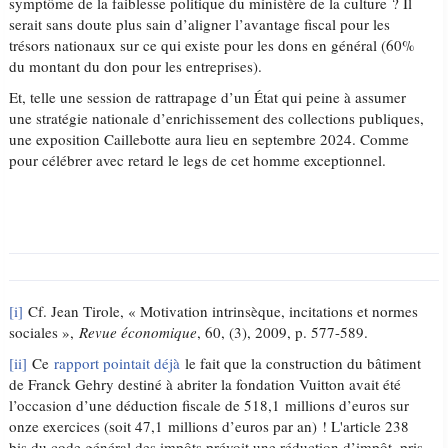
symptôme de la faiblesse politique du ministère de la culture ? Il
serait sans doute plus sain d’aligner l’avantage fiscal pour les
trésors nationaux sur ce qui existe pour les dons en général (60%
du montant du don pour les entreprises).
Et, telle une session de rattrapage d’un État qui peine à assumer
une stratégie nationale d’enrichissement des collections publiques,
une exposition Caillebotte aura lieu en septembre 2024. Comme
pour célébrer avec retard le legs de cet homme exceptionnel.
[i]
Cf. Jean Tirole, « Motivation intrinsèque, incitations et normes
sociales »,
Revue économique
, 60, (3), 2009, p. 577-589.
[ii]
Ce
rapport pointait déjà
le fait que la construction du bâtiment
de Franck Gehry destiné à abriter la fondation Vuitton avait été
l’occasion d’une déduction fiscale de 518,1 millions d’euros sur
onze exercices (soit 47,1 millions d’euros par an) ! L'article 238
bis du code général des impôts prévoit une réduction d’impôt, pris