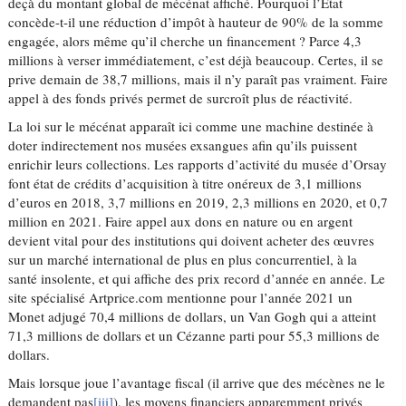
deçà du montant global de mécénat affiché. Pourquoi l’État
concède-t-il une réduction d’impôt à hauteur de 90% de la somme
engagée, alors même qu’il cherche un financement ? Parce 4,3
millions à verser immédiatement, c’est déjà beaucoup. Certes, il se
prive demain de 38,7 millions, mais il n’y paraît pas vraiment. Faire
appel à des fonds privés permet de surcroît plus de réactivité.
La loi sur le mécénat apparaît ici comme une machine destinée à
doter indirectement nos musées exsangues afin qu’ils puissent
enrichir leurs collections. Les rapports d’activité du musée d’Orsay
font état de crédits d’acquisition à titre onéreux de 3,1 millions
d’euros en 2018, 3,7 millions en 2019, 2,3 millions en 2020, et 0,7
million en 2021. Faire appel aux dons en nature ou en argent
devient vital pour des institutions qui doivent acheter des œuvres
sur un marché international de plus en plus concurrentiel, à la
santé insolente, et qui affiche des prix record d’année en année. Le
site spécialisé Artprice.com mentionne pour l’année 2021 un
Monet adjugé 70,4 millions de dollars, un Van Gogh qui a atteint
71,3 millions de dollars et un Cézanne parti pour 55,3 millions de
dollars.
Mais lorsque joue l’avantage fiscal (il arrive que des mécènes ne le
demandent pas
[iii]
), les moyens financiers apparemment privés