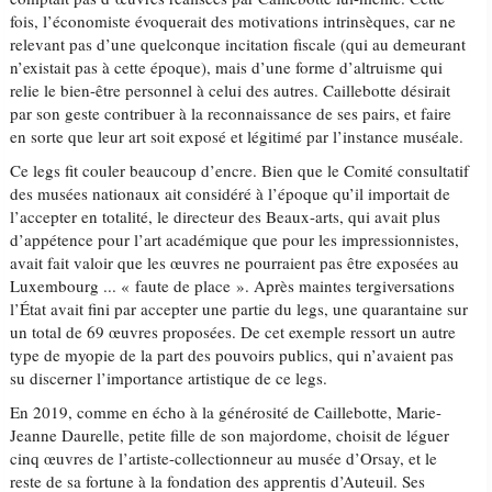
fois, l’économiste évoquerait des motivations intrinsèques, car ne
relevant pas d’une quelconque incitation fiscale (qui au demeurant
n’existait pas à cette époque), mais d’une forme d’altruisme qui
relie le bien-être personnel à celui des autres. Caillebotte désirait
par son geste contribuer à la reconnaissance de ses pairs, et faire
en sorte que leur art soit exposé et légitimé par l’instance muséale.
Ce legs fit couler beaucoup d’encre. Bien que le Comité consultatif
des musées nationaux ait considéré à l’époque qu’il importait de
l’accepter en totalité, le directeur des Beaux-arts, qui avait plus
d’appétence pour l’art académique que pour les impressionnistes,
avait fait valoir que les œuvres ne pourraient pas être exposées au
Luxembourg ... « faute de place ». Après maintes tergiversations
l’État avait fini par accepter une partie du legs, une quarantaine sur
un total de 69 œuvres proposées. De cet exemple ressort un autre
type de myopie de la part des pouvoirs publics, qui n’avaient pas
su discerner l’importance artistique de ce legs.
En 2019, comme en écho à la générosité de Caillebotte, Marie-
Jeanne Daurelle, petite fille de son majordome, choisit de léguer
cinq œuvres de l’artiste-collectionneur au musée d’Orsay, et le
reste de sa fortune à la fondation des apprentis d’Auteuil. Ses