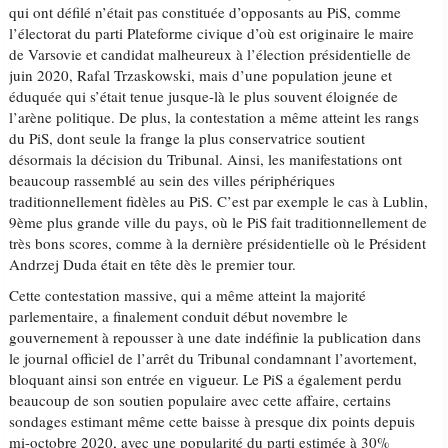
qui ont défilé n’était pas constituée d’opposants au PiS, comme
l’électorat du parti Plateforme civique d’où est originaire le maire
de Varsovie et candidat malheureux à l’élection présidentielle de
juin 2020, Rafal Trzaskowski, mais d’une population jeune et
éduquée qui s’était tenue jusque-là le plus souvent éloignée de
l’arène politique. De plus, la contestation a même atteint les rangs
du PiS, dont seule la frange la plus conservatrice soutient
désormais la décision du Tribunal. Ainsi, les manifestations ont
beaucoup rassemblé au sein des villes périphériques
traditionnellement fidèles au PiS. C’est par exemple le cas à Lublin,
9ème plus grande ville du pays, où le PiS fait traditionnellement de
très bons scores, comme à la dernière présidentielle où le Président
Andrzej Duda était en tête dès le premier tour.
Cette contestation massive, qui a même atteint la majorité
parlementaire, a finalement conduit début novembre le
gouvernement à repousser à une date indéfinie la publication dans
le journal officiel de l’arrêt du Tribunal condamnant l’avortement,
bloquant ainsi son entrée en vigueur. Le PiS a également perdu
beaucoup de son soutien populaire avec cette affaire, certains
sondages estimant même cette baisse à presque dix points depuis
mi-octobre 2020, avec une popularité du parti estimée à 30%