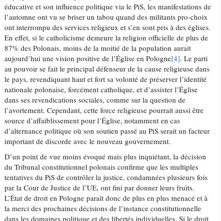
éducative et son influence politique via le PiS, les manifestations de
l’automne ont vu se briser un tabou quand des militants pro-choix
ont interrompu des services religieux et s’en sont pris à des églises.
En effet, si le catholicisme demeure la religion officielle de plus de
87% des Polonais, moins de la moitié de la population aurait
aujourd’hui une vision positive de l’Église en Pologne
[4]
. Le parti
au pouvoir se fait le principal défenseur de la cause religieuse dans
le pays, revendiquant haut et fort sa volonté de préserver l’identité
nationale polonaise, forcément catholique, et d’assister l’Église
dans ses revendications sociales, comme sur la question de
l’avortement. Cependant, cette force religieuse pourrait aussi être
source d’affaiblissement pour l’Église, notamment en cas
d’alternance politique où son soutien passé au PiS serait un facteur
important de discorde avec le nouveau gouvernement.
D’un point de vue moins évoqué mais plus inquiétant, la décision
du Tribunal constitutionnel polonais confirme que les multiples
tentatives du PiS de contrôler la justice, condamnées plusieurs fois
par la Cour de Justice de l’UE, ont fini par donner leurs fruits.
L’État de droit en Pologne paraît donc de plus en plus menacé et à
la merci des prochaines décisions de l’instance constitutionnelle
dans les domaines politique et des libertés individuelles. Si le droit