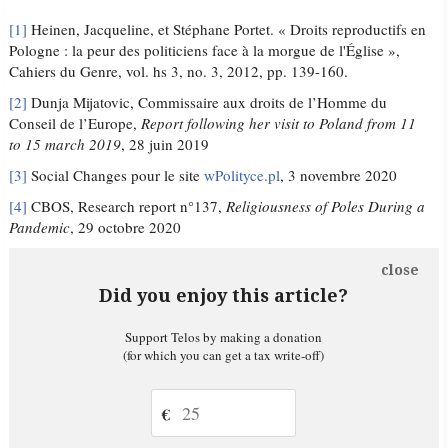
[1]
Heinen, Jacqueline, et Stéphane Portet. « Droits reproductifs en
Pologne : la peur des politiciens face à la morgue de l'Église »,
Cahiers du Genre, vol. hs 3, no. 3, 2012, pp. 139-160.
[2]
Dunja Mijatovic, Commissaire aux droits de l’Homme du
Conseil de l’Europe,
Report following her visit to Poland from 11
to 15 march 2019
, 28 juin 2019
[3]
Social Changes pour le site
wPolityce.pl
, 3 novembre 2020
[4]
CBOS, Research report n°137,
Religiousness of Poles During a
Pandemic
, 29 octobre 2020
close
Did you enjoy this article?
Support Telos by making a donation
(for which you can get a tax write-off)
€