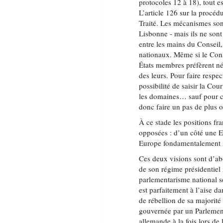
protocoles 12 à 18), tout e
L’article 126 sur la procéd
Traité. Les mécanismes sont
Lisbonne - mais ils ne sont 
entre les mains du Conseil
nationaux. Même si le Conse
États membres préfèrent né
des leurs. Pour faire respe
possibilité de saisir la Cou
les domaines… sauf pour ce 
donc faire un pas de plus 
À ce stade les positions f
opposées : d’un côté une E
Europe fondamentalement i
Ces deux visions sont d’abo
de son régime présidentiel 
parlementarisme national se
est parfaitement à l’aise d
de rébellion de sa majorité
gouvernée par un Parlement 
allemande à la fois lors de