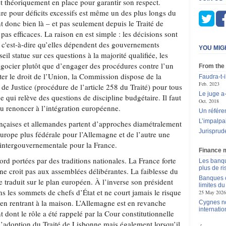
st théoriquement en place pour garantir son respect.
ure pour déficits excessifs est même un des plus longs du
 donc bien là – et pas seulement depuis le Traité de
pas efficaces. La raison en est simple : les décisions sont
, c'est-à-dire qu’elles dépendent des gouvernements
YOU MIG
il statue sur ces questions à la majorité qualifiée, les
gocier plutôt que d’engager des procédures contre l’un
From the
cter le droit de l’Union, la Commission dispose de la
Faudra-t-i
Feb. 2023
r de Justice (procédure de l’article 258 du Traité) pour tous
Le juge a-
qui relève des questions de discipline budgétaire. Il faut
Oct. 2018
ou renoncer à l’intégration européenne.
Un référen
L’impalpa
rançaises et allemandes partent d’approches diamétralement
Jurisprud
urope plus fédérale pour l’Allemagne et de l’autre une
ntergouvernementale pour la France.
Finance 
rd portées par des traditions nationales. La France forte
Les banqu
plus de r
ne croit pas aux assemblées délibérantes. La faiblesse du
Banques c
 traduit sur le plan européen. À l’inverse son président
limites d
ans les sommets de chefs d’État et ne court jamais le risque
25 May 2026
 en rentrant à la maison. L’Allemagne est en revanche
Cygnes no
internatio
dont le rôle a été rappelé par la Cour constitutionnelle
 l’adoption du Traité de Lisbonne mais également lorsqu’il