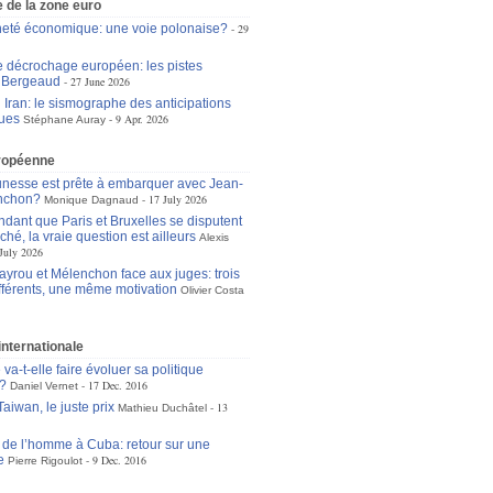
 de la zone euro
eté économique: une voie polonaise?
29
le décrochage européen: les pistes
n Bergeaud
27 June 2026
 Iran: le sismographe des anticipations
ues
9 Apr. 2026
Stéphane Auray
ropéenne
unesse est prête à embarquer avec Jean-
nchon?
17 July 2026
Monique Dagnaud
dant que Paris et Bruxelles se disputent
ché, la vraie question est ailleurs
Alexis
July 2026
ayrou et Mélenchon face aux juges: trois
ifférents, une même motivation
Olivier Costa
 internationale
va-t-elle faire évoluer sa politique
?
17 Dec. 2016
Daniel Vernet
aiwan, le juste prix
13
Mathieu Duchâtel
s de l’homme à Cuba: retour sur une
e
9 Dec. 2016
Pierre Rigoulot