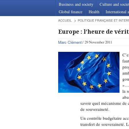
Business and society
Culture and socie
Global finance
Health
International a
ACCUEIL
POLITIQUE FRANÇAISE ET INTER
Europe : l’heure de vérit
Marc Clément
29 November 2011
C’e
fau
pro
amb
gou
»… 
la 
aba
savoir quel mécanisme de co
de souveraineté.
Un contrôle budgétaire acc
transfert de souveraineté. Le