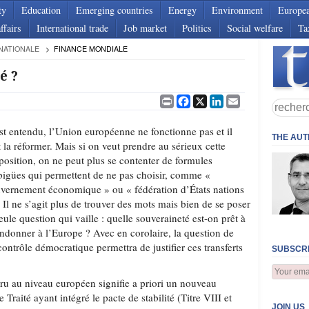
ty
Education
Emerging countries
Energy
Environment
Europe
ffairs
International trade
Job market
Politics
Social welfare
Ta
NATIONALE
FINANCE MONDIALE
é ?
Print
Facebook
X
LinkedIn
Email
st entendu, l’Union européenne ne fonctionne pas et il
THE AU
t la réformer. Mais si on veut prendre au sérieux cette
position, on ne peut plus se contenter de formules
igües qui permettent de ne pas choisir, comme «
vernement économique » ou « fédération d’États nations
Il ne s’agit plus de trouver des mots mais bien de se poser
seule question qui vaille : quelle souveraineté est-on prêt à
ndonner à l’Europe ? Avec en corolaire, la question de
ntrôle démocratique permettra de justifier ces transferts
SUBSCRI
ru au niveau européen signifie a priori un nouveau
 Traité ayant intégré le pacte de stabilité (Titre VIII et
JOIN US