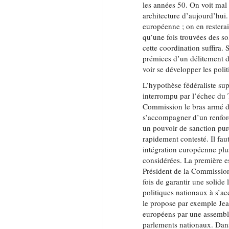
les années 50. On voit mal 
architecture d’aujourd’hui. 
européenne ; on en restera
qu’une fois trouvées des so
cette coordination suffira. 
prémices d’un délitement d
voir se développer les poli
L’hypothèse fédéraliste sup
interrompu par l’échec du T
Commission le bras armé de
s’accompagner d’un renforc
un pouvoir de sanction pure
rapidement contesté. Il fau
intégration européenne plus
considérées. La première e
Président de la Commission
fois de garantir une solide 
politiques nationaux à s’a
le propose par exemple Jea
européens par une assembl
parlements nationaux. Dans 