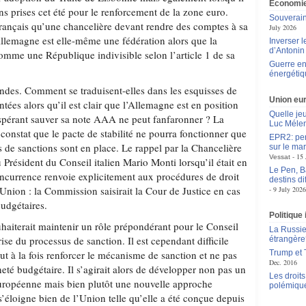
Économie
ons prises cet été pour le renforcement de la zone euro.
Souverain
français qu’une chancelière devant rendre des comptes à sa
July 2026
Allemagne est elle-même une fédération alors que la
Inverser 
d’Antoni
omme une République indivisible selon l’article 1 de sa
Guerre en
énergétiq
ndes. Comment se traduisent-elles dans les esquisses de
Union eu
ntées alors qu’il est clair que l’Allemagne est en position
Quelle je
spérant sauver sa note AAA ne peut fanfaronner ? La
Luc Méle
constat que le pacte de stabilité ne pourra fonctionner que
EPR2: pen
 de sanctions sont en place. Le rappel par la Chancelière
sur le mar
15 
Vessat
 Président du Conseil italien Mario Monti lorsqu’il était en
Le Pen, B
ncurrence renvoie explicitement aux procédures de droit
destins d
Union : la Commission saisirait la Cour de Justice en cas
9 July 2026
budgétaires.
Politique
haiterait maintenir un rôle prépondérant pour le Conseil
La Russie 
ise du processus de sanction. Il est cependant difficile
étrangère
 à la fois renforcer le mécanisme de sanction et ne pas
Trump et T
Dec. 2016
té budgétaire. Il s’agirait alors de développer non pas un
Les droit
uropéenne mais bien plutôt une nouvelle approche
polémiqu
’éloigne bien de l’Union telle qu’elle a été conçue depuis