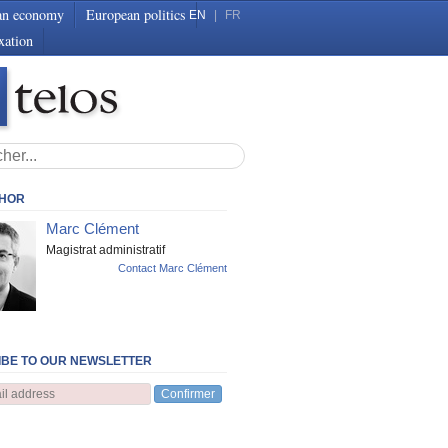
an economy
European politics
EN
|
FR
xation
THOR
Marc Clément
Magistrat administratif
Contact Marc Clément
BE TO OUR NEWSLETTER
Confirmer