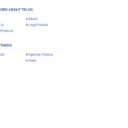
ORE ABOUT TELOS
About
 Us
Legal Notice
 Protocol
RTNERS
nfo
Agenda Pública
Slate