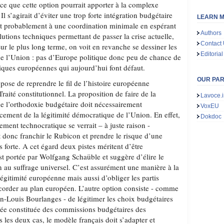
ce que cette option pourrait apporter à la complexe
Il s’agirait d’éviter une trop forte intégration budgétaire
LEARN M
it probablement à une coordination minimale en espérant
Authors
lutions techniques permettant de passer la crise actuelle,
Contact
Sur le plus long terme, on voit en revanche se dessiner les
Editorial
e l’Union : pas d’Europe politique donc peu de chance de
tiques européennes qui aujourd’hui font défaut.
OUR PA
pose de reprendre le fil de l’histoire européenne
raité constitutionnel. La proposition de faire de la
Lavoce.i
 l’orthodoxie budgétaire doit nécessairement
VoxEU
ement de la légitimité démocratique de l’Union. En effet,
Dokdoc
ment technocratique se verrait – à juste raison -
t donc franchir le Rubicon et prendre le risque d’une
 forte. A cet égard deux pistes méritent d’être
st portée par Wolfgang Schaüble et suggère d’élire le
 au suffrage universel. C’est assurément une manière à la
légitimité européenne mais aussi d’obliger les partis
ccorder au plan européen. L’autre option consiste - comme
n-Louis Bourlanges - de légitimer les choix budgétaires
ée constituée des commissions budgétaires des
les deux cas, le modèle français doit s’adapter et