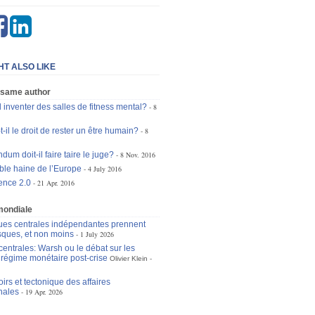
HT ALSO LIKE
 same author
l inventer des salles de fitness mental?
8
t-il le droit de rester un être humain?
8
dum doit-il faire taire le juge?
8 Nov. 2016
ble haine de l’Europe
4 July 2016
ence 2.0
21 Apr. 2016
mondiale
es centrales indépendantes prennent
isques, et non moins
1 July 2026
entrales: Warsh ou le débat sur les
u régime monétaire post-crise
Olivier Klein
irs et tectonique des affaires
nales
19 Apr. 2026