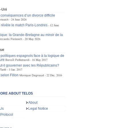
-Uni
s conséquences d’un divorce difficile
24 June 2026
rissich
e révèle le match Paris-Londres
12 June
tique: la Grande-Bretagne au miroir de la
20 May 2026
iccardo Perissich
que
 politiques espagnols face à la logique de
ture
16 May 2017
Benoît Pellistrandi
t-il gouverner avec les Républicains?
3 Jan. 2017
Tarlé
 selon Fillon
22 Dec. 2016
Monique Dagnaud
ORE ABOUT TELOS
About
 Us
Legal Notice
 Protocol