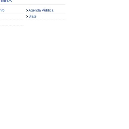
RTNERS
nfo
Agenda Pública
Slate