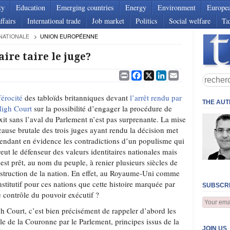
ty
Education
Emerging countries
Energy
Environment
Europe
ffairs
International trade
Job market
Politics
Social welfare
Ta
NATIONALE
UNION EUROPÉENNE
ire taire le juge?
Print
Facebook
X
LinkedIn
Email
férocité
des tabloïds britanniques devant
l’arrêt rendu par
THE AU
High Court
sur la possibilité d’engager la procédure de
xit sans l’aval du Parlement n’est pas surprenante. La mise
cause brutale des trois juges ayant rendu la décision met
endant en évidence les contradictions d’un populisme qui
veut le défenseur des valeurs identitaires nationales mais
 est prêt, au nom du peuple, à renier plusieurs siècles de
struction de la nation. En effet, au Royaume-Uni comme
stitutif pour ces nations que cette histoire marquée par
SUBSCRI
e contrôle du pouvoir exécutif ?
igh Court, c’est bien précisément de rappeler d’abord les
e de la Couronne par le Parlement, principes issus de la
JOIN US