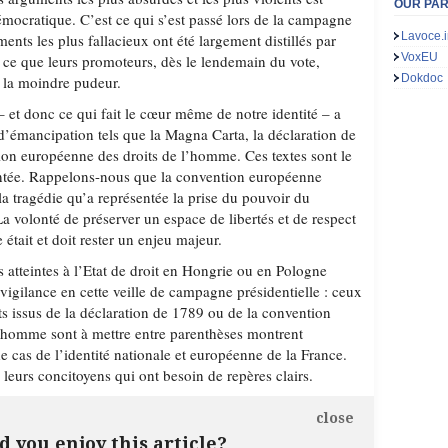
OUR PA
mocratique. C’est ce qui s’est passé lors de la campagne
Lavoce.i
nts les plus fallacieux ont été largement distillés par
VoxEU
à ce que leurs promoteurs, dès le lendemain du vote,
Dokdoc
s la moindre pudeur.
 et donc ce qui fait le cœur même de notre identité – a
 d’émancipation tels que la Magna Carta, la déclaration de
on européenne des droits de l’homme. Ces textes sont le
entée. Rappelons-nous que la convention européenne
 la tragédie qu’a représentée la prise du pouvoir du
La volonté de préserver un espace de libertés et de respect
 était et doit rester un enjeu majeur.
es atteintes à l’Etat de droit en Hongrie ou en Pologne
vigilance en cette veille de campagne présidentielle : ceux
ts issus de la déclaration de 1789 ou de la convention
’homme sont à mettre entre parenthèses montrent
de cas de l’identité nationale et européenne de la France.
à leurs concitoyens qui ont besoin de repères clairs.
close
d you enjoy this article?