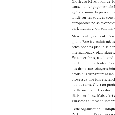
Glorieuse Révolution de 168
cause de l’engagement de
agitée comme la preuve d’u
fondé sur les sources const
europhobes ne se revendiqu
parlementaire, on voit mal 
Mais il est également intére
que le Brexit conduit néce
actes adoptés jusque-là par 
internationaux platoniques
Etats membres, a été condu
fondement des Traités et de
des droits aux citoyens bri
droits qui disparaîtront in
processus une fois enclenc
de deux ans. C’est en partic
l’adhésion pour les citoyen
Etats membres. Mais c’est a
s’insèrent automatiquement
Cette organisation juridiqu
Parlement en 1972 qui visa