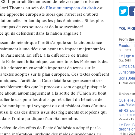
8. Il pourrait être amusant de relever que la mise en
 Lord Thomas au sein de
l’Institut européen du droit
est
ne approche européiste alors que l’arrêt est d’abord
itutionnelles britanniques les plus éminentes. Si les plus
ent pas de ces sources et de la souveraineté
YOU MIG
ce qu’ils défendent dans la nation anglaise !
From the
ssant de retenir que l’arrêt s’appuie sur la circonstance
Faudra-t-i
ssairement à une décision ayant un impact majeur sur les
Feb. 2023
le Parlement. En effet, à la différence de traités
Le juge a-
, le Parlement britannique, comme tous les Parlements des
Oct. 2018
L’impalpa
it à adopter un ensemble important de textes sur le
Jurisprud
s textes adoptés sur le plan européen. Ces textes confèrent
Boris Joh
tanniques. L’arrêt de la Cour détaille soigneusement ces
11 Mar. 2016
éluctablement dès que le processus sera engagé puisque le
hé abouti automatiquement à la sortie de l’Union au bout
Union eu
ulier le cas pour les droits qui résultent du bénéfice de
Quelle je
s britanniques qui voyagent ou qui résident dans d’autres
Luc Méle
EPR2: pen
ussi le cas des droits issus des règlements européens qui
sur le mar
 dans l’ordre juridique d’un Etat membre.
15 
Vessat
Le Pen, B
e découle des effets de l’acte d’adhésion adopté par le
destins d
it une intégration juridique des règles européennes au
9 July 2026