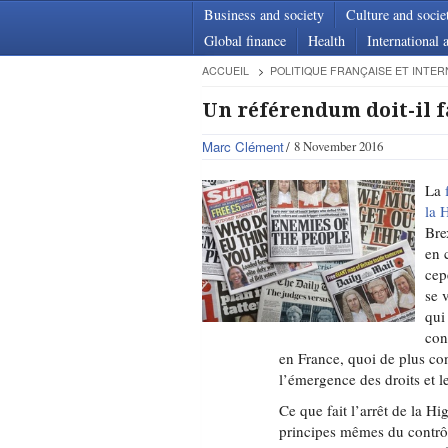
Business and society
Culture and socie
Global finance
Health
International a
ACCUEIL
POLITIQUE FRANÇAISE ET INTER
Un référendum doit-il fa
Marc Clément
8 November 2016
La
la 
Bre
en 
cep
se 
qui
con
en France, quoi de plus con
l’émergence des droits et l
Ce que fait l’arrêt de la H
principes mêmes du contrôl