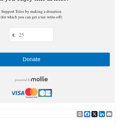
Support Telos by making a donation
(for which you can get a tax write-off)
€
Donate
powered by
Print
Facebook
X
LinkedIn
Email