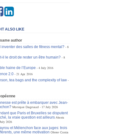
HT ALSO LIKE
 same author
l inventer des salles de fitness mental?
8
t-il le droit de rester un être humain?
8
ble haine de l’Europe
4 July 2016
ence 2.0
21 Apr. 2016
nson, tea bags and the complexity of law
ropéenne
unesse est prête à embarquer avec Jean-
nchon?
17 July 2026
Monique Dagnaud
dant que Paris et Bruxelles se disputent
ché, la vraie question est ailleurs
Alexis
July 2026
ayrou et Mélenchon face aux juges: trois
ifférents, une même motivation
Olivier Costa