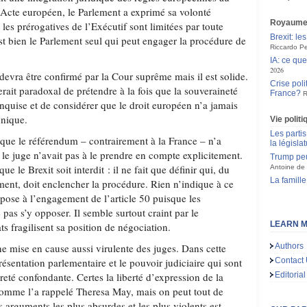
t Acte européen, le Parlement a exprimé sa volonté
Royaume
 les prérogatives de l’Exécutif sont limitées par toute
Brexit: le
’est bien le Parlement seul qui peut engager la procédure de
Riccardo Pe
IA: ce qu
2026
devra être confirmé par la Cour suprême mais il est solide.
Crise poli
 serait paradoxal de prétendre à la fois que la souveraineté
France?
R
nquise et de considérer que le droit européen n’a jamais
nnique.
Vie politi
Les partis
 que le référendum – contrairement à la France – n’a
la législa
 le juge n’avait pas à le prendre en compte explicitement.
Trump peu
ue le Brexit soit interdit : il ne fait que définir qui, du
Antoine de 
La famille
nt, doit enclencher la procédure. Rien n’indique à ce
ppose à l’engagement de l’article 50 puisque les
 pas s’y opposer. Il semble surtout craint par le
LEARN M
 fragilisent sa position de négociation.
e mise en cause aussi virulente des juges. Dans cette
Authors
eprésentation parlementaire et le pouvoir judiciaire qui sont
Contact
eté confondante. Certes la liberté d’expression de la
Editorial
 comme l’a rappelé Theresa May, mais on peut tout de
s arguments les plus absurdes et les plus violents est