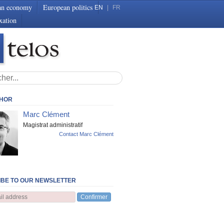
an economy
European politics
EN
|
FR
xation
THOR
Marc Clément
Magistrat administratif
Contact Marc Clément
BE TO OUR NEWSLETTER
Confirmer