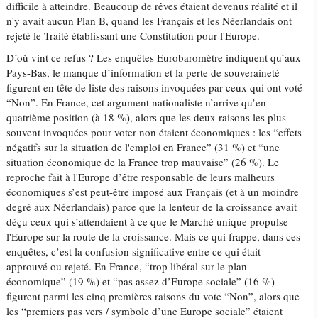
difficile à atteindre. Beaucoup de rêves étaient devenus réalité et il
n'y avait aucun Plan B, quand les Français et les Néerlandais ont
rejeté le Traité établissant une Constitution pour l'Europe.
D’où vint ce refus ? Les enquêtes Eurobaromètre indiquent qu’aux
Pays-Bas, le manque d’information et la perte de souveraineté
figurent en tête de liste des raisons invoquées par ceux qui ont voté
“Non”. En France, cet argument nationaliste n’arrive qu’en
quatrième position (à 18 %), alors que les deux raisons les plus
souvent invoquées pour voter non étaient économiques : les “effets
négatifs sur la situation de l'emploi en France” (31 %) et “une
situation économique de la France trop mauvaise” (26 %). Le
reproche fait à l'Europe d’être responsable de leurs malheurs
économiques s’est peut-être imposé aux Français (et à un moindre
degré aux Néerlandais) parce que la lenteur de la croissance avait
déçu ceux qui s’attendaient à ce que le Marché unique propulse
l'Europe sur la route de la croissance. Mais ce qui frappe, dans ces
enquêtes, c’est la confusion significative entre ce qui était
approuvé ou rejeté. En France, “trop libéral sur le plan
économique” (19 %) et “pas assez d’Europe sociale” (16 %)
figurent parmi les cinq premières raisons du vote “Non”, alors que
les “premiers pas vers / symbole d’une Europe sociale” étaient