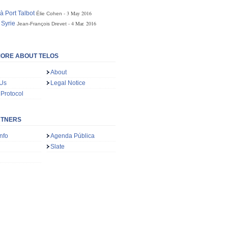
à Port Talbot
3 May 2016
Élie Cohen
 Syrie
4 Mar. 2016
Jean-François Drevet
ORE ABOUT TELOS
About
 Us
Legal Notice
 Protocol
RTNERS
nfo
Agenda Pública
Slate