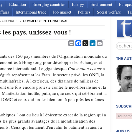
ty
Education
Emerging countries
Energy
Environment
Europe
ffairs
International trade
Job market
Politics
Social welfare
Ta
NATIONALE
COMMERCE INTERNATIONAL
 les pays, unissez-vous !
Print
Facebook
X
LinkedIn
Email
tants des 150 pays membres de l'Organisation mondiale du
THE AU
encontrés à Hongkong pour développer les échanges et
mmerce international. Le gigantesque
Convention center
a
légués représentant les Etats, le secteur privé, les ONG, la
multilatérales. A l'extérieur, des dizaines de milliers de
ont une fois encore protesté contre le néo-libéralisme et la
. Manifestation inutile, puisque que ceux qui célébraient la
l'OMC et ceux qui protestaient ont à peu près les mêmes
SUBSCRI
obiques " ont eu lieu à l'épicentre exact de la région qui a
s les plus grands avantages de la mondialisation des
ents. Ceux qui tentaient d'envahir le bâtiment avaient à
JOIN US