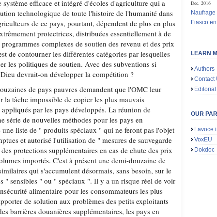
 système efficace et intégré d'écoles d'agriculture qui a
Dec. 2016
ution technologique de toute l'histoire de l'humanité dans
Naufrage 
griculteurs de ce pays, pourtant, dépendent de plus en plus
Fiasco en
xtrêmement protectrices, distribuées essentiellement à de
s programmes complexes de soutien des revenu et des prix
est de contourner les différentes catégories par lesquelles
LEARN M
er les politiques de soutien. Avec des subventions si
Authors
Dieu devrait-on développer la compétition ?
Contact
 douzaines de pays pauvres demandent que l'OMC leur
Editorial
r la tâche impossible de copier les plus mauvais
 appliqués par les pays développés. La réunion de
OUR PA
 série de nouvelles méthodes pour les pays en
une liste de " produits spéciaux " qui ne feront pas l'objet
Lavoce.i
ptues et autorisé l'utilisation de " mesures de sauvegarde
VoxEU
t des protections supplémentaires en cas de chute des prix
Dokdoc
olumes importés. C'est à présent une demi-douzaine de
imilaires qui s'accumulent désormais, sans besoin, sur le
 " sensibles " ou " spéciaux ". Il y a un risque réel de voir
insécurité alimentaire pour les consommateurs les plus
pporter de solution aux problèmes des petits exploitants
 des barrières douanières supplémentaires, les pays en