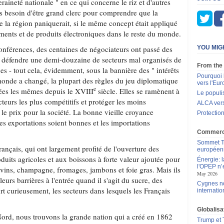
raineté nationale " en ce qui concerne le riz et d'autres
as besoin d'être grand clerc pour comprendre que la
e la région paniquerait, si le même concept était appliqué
ents et de produits électroniques dans le reste du monde.
conférences, des centaines de négociateurs ont passé des
YOU MIG
de défendre une demi-douzaine de secteurs mal organisés de
From the
s - tout cela, évidemment, sous la bannière des " intérêts
Pourquoi 
monde a changé, la plupart des règles du jeu diplomatique
vers l'Eu
e
ées les mêmes depuis le XVIII
siècle. Elles se ramènent à
Le populi
cteurs les plus compétitifs et protéger les moins
ALCA ver
t le prix pour la société. La bonne vieille croyance
Protection
les exportations soient bonnes et les importations
Commerce
Sommet Tr
rançais, qui ont largement profité de l'ouverture des
européen
its agricoles et aux boissons à forte valeur ajoutée pour
Énergie: 
l'OPEP n’e
 vins, champagne, fromages, jambons et foie gras. Mais ils
May 2026
urs barrières à l'entrée quand il s'agit du sucre, des
Cygnes no
ort curieusement, les secteurs dans lesquels les Français
internatio
Globalisa
 Nord, nous trouvons la grande nation qui a créé en 1862
Trump et T