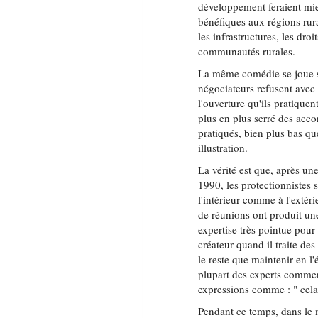
développement feraient mie
bénéfiques aux régions rural
les infrastructures, les dro
communautés rurales.
La même comédie se joue s
négociateurs refusent avec 
l'ouverture qu'ils pratique
plus en plus serré des accor
pratiqués, bien plus bas q
illustration.
La vérité est que, après un
1990, les protectionnistes s
l'intérieur comme à l'exté
de réunions ont produit un
expertise très pointue pour
créateur quand il traite des
le reste que maintenir en l
plupart des experts commer
expressions comme : " cela 
Pendant ce temps, dans le m