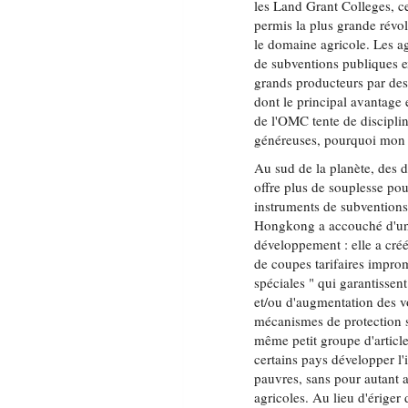
les Land Grant Colleges, ce
permis la plus grande révol
le domaine agricole. Les a
de subventions publiques e
grands producteurs par de
dont le principal avantage 
de l'OMC tente de disciplin
généreuses, pourquoi mon 
Au sud de la planète, des
offre plus de souplesse pou
instruments de subventions
Hongkong a accouché d'une
développement : elle a créé 
de coupes tarifaires improm
spéciales " qui garantissen
et/ou d'augmentation des v
mécanismes de protection s
même petit groupe d'articles
certains pays développer l'
pauvres, sans pour autant a
agricoles. Au lieu d'ériger