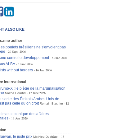
HT ALSO LIKE
 same author
les poulets brésiliens ne s'envolent pas
rope
20 Sept. 2006
sme contre le développement
6 June 2006
sus ALBA
6 June 2006
ists without borders
16 Jan. 2006
 international
ump-Xi: le piège de la marginalisation
ne
17 June 2026
Sacha Courtial
la sortie des Émirats Arabes Unis de
st pas celle qu’on croit
12
Romain Blachier
irs et tectonique des affaires
nales
19 Apr. 2026
tion
aiwan, le juste prix
13
Mathieu Duchâtel