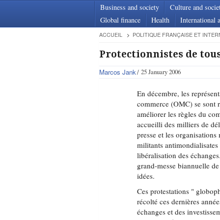
Business and society
Culture and socie
Global finance
Health
International a
ACCUEIL
POLITIQUE FRANÇAISE ET INTER
Protectionnistes de tous
Marcos Jank
25 January 2006
En décembre, les représen
commerce (OMC) se sont r
améliorer les règles du co
accueilli des milliers de dé
presse et les organisations 
militants antimondialisates 
libéralisation des échanges
grand-messe biannuelle de 
idées.
Ces protestations " globoph
récolté ces dernières année
échanges et des investissem