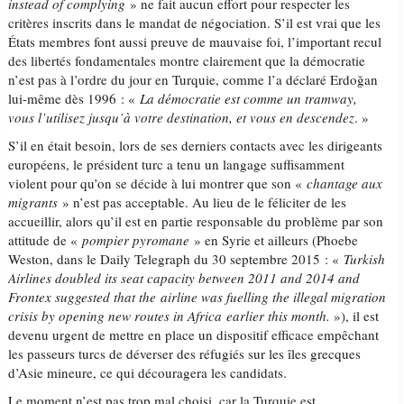
instead of complying
» ne fait aucun effort pour respecter les
critères inscrits dans le mandat de négociation. S’il est vrai que les
États membres font aussi preuve de mauvaise foi, l’important recul
des libertés fondamentales montre clairement que la démocratie
n’est pas à l’ordre du jour en Turquie, comme l’a déclaré Erdoğan
lui-même dès 1996 : «
La démocratie est comme un tramway,
vous l’utilisez jusqu’à votre destination, et vous en descendez
. »
S’il en était besoin, lors de ses derniers contacts avec les dirigeants
européens, le président turc a tenu un langage suffisamment
violent pour qu’on se décide à lui montrer que son «
chantage aux
migrants
» n’est pas acceptable. Au lieu de le féliciter de les
accueillir, alors qu’il est en partie responsable du problème par son
attitude de «
pompier pyromane
» en Syrie et ailleurs (Phoebe
Weston, dans le Daily Telegraph du 30 septembre 2015 : «
Turkish
Airlines doubled its seat capacity between 2011 and 2014 and
Frontex suggested that the
airline was fuelling the illegal migration
crisis by opening new routes in Africa
earlier this month
.
»), il est
devenu urgent de mettre en place un dispositif efficace empêchant
les passeurs turcs de déverser des réfugiés sur les îles grecques
d’Asie mineure, ce qui découragera les candidats.
Le moment n’est pas trop mal choisi, car la Turquie est