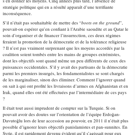
s’en donner les moyens. Cinq années plus tard, l’absence de
stratégie politique qui en a résulté apparaît d’une terrifiante
inconséquence.
S’il n’était pas souhaitable de mettre des “
boots on the ground
”,
pouvait-on espérer qu’en confiant à l’Arabie saoudite et au Qatar le
soin d’organiser et de financer l’insurrection, ces deux régimes
feraient la promotion de la démocratie et de la tolérance religieuse
? Il n’est pas vraiment surprenant que les moyens accordés par la
coalition soient tombés entre les mains de groupes extrémistes,
dont les objectifs sont quand même un peu différents de ceux des
puissances occidentales. S’il y avait des partisans de la démocratie
parmi les premiers insurgés, les fondamentalistes se sont chargés
de les marginaliser, sinon des éliminer. Comment l’ignorer quand
on sait à qui ont profité les livraisons d’armes en Afghanistan et en
Irak, quand elles ont été effectuées par l’intermédiaire de ces pays
?
Il était tout aussi imprudent de compter sur la Turquie. Si on
pouvait avoir des doutes sur l’orientation de l’équipe Erdoğan-
Davutoğlu lors de leur accession au pouvoir, en 2011 il n’était plus
possible d’ignorer leurs objectifs panislamistes et pan-sunnites. En
Syrie, il est rapidement devenu évident qu’il s’agissait pour eux