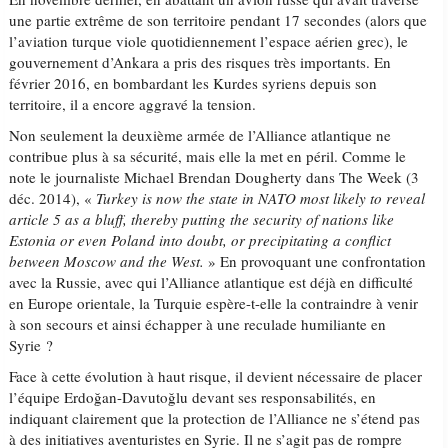
une partie extrême de son territoire pendant 17 secondes (alors que
l’aviation turque viole quotidiennement l’espace aérien grec), le
gouvernement d’Ankara a pris des risques très importants. En
février 2016, en bombardant les Kurdes syriens depuis son
territoire, il a encore aggravé la tension.
Non seulement la deuxième armée de l’Alliance atlantique ne
contribue plus à sa sécurité, mais elle la met en péril. Comme le
note le journaliste Michael Brendan Dougherty dans The Week (3
déc. 2014), «
Turkey is now the state in NATO most likely to reveal
article 5 as a bluff, thereby putting the security of nations like
Estonia or even Poland into doubt, or precipitating a conflict
between Moscow and the West.
» En provoquant une confrontation
avec la Russie, avec qui l’Alliance atlantique est déjà en difficulté
en Europe orientale, la Turquie espère-t-elle la contraindre à venir
à son secours et ainsi échapper à une reculade humiliante en
Syrie ?
Face à cette évolution à haut risque, il devient nécessaire de placer
l’équipe Erdoğan-Davutoğlu devant ses responsabilités, en
indiquant clairement que la protection de l’Alliance ne s’étend pas
à des initiatives aventuristes en Syrie. Il ne s’agit pas de rompre