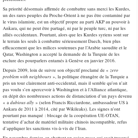
Sa priorité désormais affirmée de combattre sans merci les Kurdes,
un des rares peuples du Proche-Orient à ne pas être contaminé par
le virus islamiste, est un objectif propre au parti AKP au pouvoir à
Ankara, qui ne peut être partagé, ni par le peuple turc, ni par les
alliés occidentaux. Pourtant, alors que les Kurdes syriens sont sur
le terrain les seuls à combattre sérieusement Daech, bien plus
efficacement que les milices soutenues par l’Arabie saoudite et le
Qatar, Washington a accepté la demande de la Turquie de les
exclure des pourparlers entamés à Genève en janvier 2016.
Depuis 2009, loin de suivre son objectif proclamé de «
zero
problem with neighbours
», la politique étrangère de la Turquie a
pris un tour clairement anti-occidental, mais il semble qu’on n’ait
pas voulu s’en apercevoir à Washington et à l’Alliance atlantique,
en dépit des nombreuses actions de distanciation d’un pays devenu
« a
dubious ally
» (selon Francis Ricciardone, ambassadeur US à
Ankara de 2011 à 2014, cité par Wikileaks). Les signes n’ont
pourtant pas manqué : blocage de la coopération UE-OTAN,
tentative d’achat de matériel militaire chinois incompatible, refus
d’appliquer les sanctions vis-à-vis de l’Iran.
En novembre dernier, en abattant un avion russe qui avait traversé