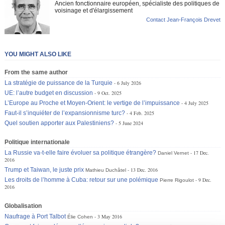
Ancien fonctionnaire européen, spécialiste des politiques de
voisinage et d'élargissement
Contact Jean-François Drevet
YOU MIGHT ALSO LIKE
From the same author
La stratégie de puissance de la Turquie
6 July 2026
UE: l’autre budget en discussion
9 Oct. 2025
L’Europe au Proche et Moyen-Orient: le vertige de l’impuissance
4 July 2025
Faut-il s’inquiéter de l’expansionnisme turc?
4 Feb. 2025
Quel soutien apporter aux Palestiniens?
5 June 2024
Politique internationale
La Russie va-t-elle faire évoluer sa politique étrangère?
17 Dec.
Daniel Vernet
2016
Trump et Taiwan, le juste prix
13 Dec. 2016
Mathieu Duchâtel
Les droits de l’homme à Cuba: retour sur une polémique
9 Dec.
Pierre Rigoulot
2016
Globalisation
Naufrage à Port Talbot
3 May 2016
Élie Cohen