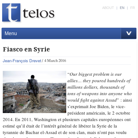
ABOUT
|
EN
|
FR
Menu
Fiasco en Syrie
Jean-François Drevet
4 March 2016
“
Our biggest problem is our
allies… they poured hundreds of
millions dollars, thousands of
tons of weapons into anyone who
would fight against Assad
” : ainsi
s’exprimait Joe Biden, le vice-
président américain, le 2 octobre
2014. En 2011, Washington et plusieurs capitales européennes ont
estimé qu’il était de l’intérêt général de libérer la Syrie de la
tyrannie de Bachar el-Assad et de son clan, mais n’ont pas voulu