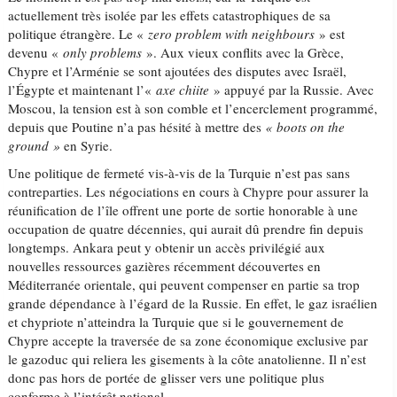
actuellement très isolée par les effets catastrophiques de sa
politique étrangère. Le «
zero problem with neighbours
» est
devenu «
only problems
». Aux vieux conflits avec la Grèce,
Chypre et l’Arménie se sont ajoutées des disputes avec Israël,
l’Égypte et maintenant l’«
axe chiite
» appuyé par la Russie. Avec
Moscou, la tension est à son comble et l’encerclement programmé,
depuis que Poutine n’a pas hésité à mettre des
« boots on the
ground »
en Syrie.
Une politique de fermeté vis-à-vis de la Turquie n’est pas sans
contreparties. Les négociations en cours à Chypre pour assurer la
réunification de l’île offrent une porte de sortie honorable à une
occupation de quatre décennies, qui aurait dû prendre fin depuis
longtemps. Ankara peut y obtenir un accès privilégié aux
nouvelles ressources gazières récemment découvertes en
Méditerranée orientale, qui peuvent compenser en partie sa trop
grande dépendance à l’égard de la Russie. En effet, le gaz israélien
et chypriote n’atteindra la Turquie que si le gouvernement de
Chypre accepte la traversée de sa zone économique exclusive par
le gazoduc qui reliera les gisements à la côte anatolienne. Il n’est
donc pas hors de portée de glisser vers une politique plus
conforme à l’intérêt national.