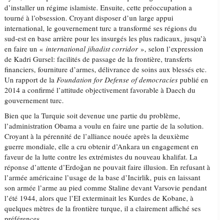
d’installer un régime islamiste. Ensuite, cette préoccupation a
tourné à l’obsession. Croyant disposer d’un large appui
international, le gouvernement turc a transformé ses régions du
sud-est en base arrière pour les insurgés les plus radicaux, jusqu’à
en faire un «
international jihadist corridor
», selon l’expression
de Kadri Gursel: facilités de passage de la frontière, transferts
financiers, fourniture d’armes, délivrance de soins aux blessés etc.
Un rapport de la
Foundation for Defense of democracies
publié en
2014 a confirmé l’attitude objectivement favorable à Daech du
gouvernement turc.
Bien que la Turquie soit devenue une partie du problème,
l’administration Obama a voulu en faire une partie de la solution.
Croyant à la pérennité de l’alliance nouée après la deuxième
guerre mondiale, elle a cru obtenir d’Ankara un engagement en
faveur de la lutte contre les extrémistes du nouveau khalifat. La
réponse d’attente d’Erdoğan ne pouvait faire illusion. En refusant à
l’armée américaine l’usage de la base d’Incirlik, puis en laissant
son armée l’arme au pied comme Staline devant Varsovie pendant
l’été 1944, alors que l’EI exterminait les Kurdes de Kobane, à
quelques mètres de la frontière turque, il a clairement affiché ses
préférences.